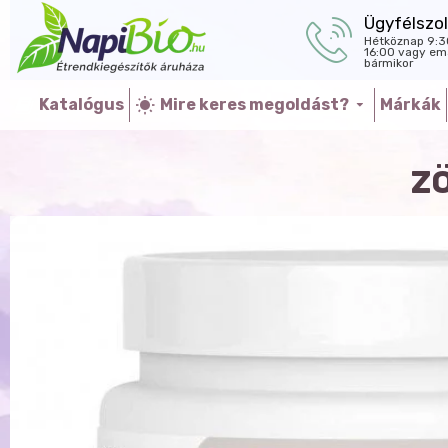
Ügyfélszol
Hétköznap 9:3
16:00 vagy ema
bármikor
Katalógus
Mire keres megoldást?
Márkák
Z