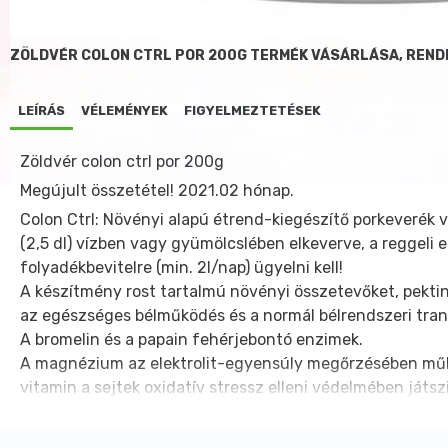
ZÖLDVÉR COLON CTRL POR 200G TERMÉK VÁSÁRLÁSA, REND
LEÍRÁS
VÉLEMÉNYEK
FIGYELMEZTETÉSEK
Zöldvér colon ctrl por 200g
Megújult összetétel! 2021.02 hónap.
Colon Ctrl: Növényi alapú étrend-kiegészítő porkeverék v
(2,5 dl) vízben vagy gyümölcslében elkeverve, a reggeli
folyadékbevitelre (min. 2l/nap) ügyelni kell!
A készítmény rost tartalmú növényi összetevőket, pektin
az egészséges bélműködés és a normál bélrendszeri tran
A bromelin és a papain fehérjebontó enzimek.
A magnézium az elektrolit-egyensúly megőrzésében műkö
vitamin a sejtek oxidatív stressz elleni védelmében játsz
Nettó tömeg: 200g
Összetevők: útifű maghéj, alma szárított őrlemény, almapek