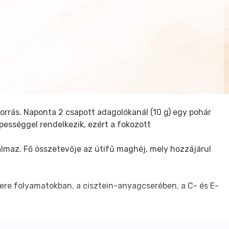
forrás. Naponta 2 csapott adagolókanál (10 g) egy pohár
pességgel rendelkezik, ezért a fokozott
almaz. Fő összetevője az útifű maghéj, mely hozzájárul
re folyamatokban, a cisztein-anyagcserében, a C- és E-
ott őrlemény, inulin, okinawai korall kalcium,