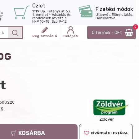
Üzlet
Fizetési módok
1119 Bp. Tétényi út 63.
la
1. emelet - Vásárlás és
Utánvét, Előre utalás,
st
rendelések átvétele
Bankkártya
7
H-P 10-18, Szo 9-12
0
0 termék - 0Ft
Regisztráció
Belépés
0G
t
308220
 g
Zöldvér
KOSÁRBA
KÍVÁNSÁGLISTÁRA