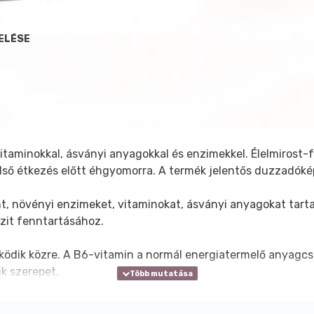
ELÉSE
itaminokkal, ásványi anyagokkal és enzimekkel. Élelmirost-
 első étkezés előtt éhgyomorra. A termék jelentős duzzadóké
t, növényi enzimeket, vitaminokat, ásványi anyagokat tart
zit fenntartásához.
dik közre. A B6-vitamin a normál energiatermelő anyagcse
ik szerepet.
tin, izlandi zuzmó, kókusz liszt, citrus rost, zöldbab szárít