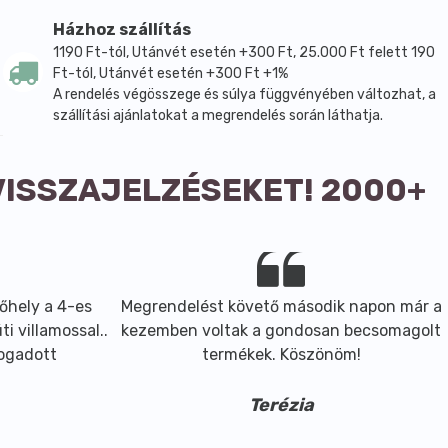
oklorid.
Házhoz szállítás
everve, a reggeli első étkezés előtt éhgyomorra. A termék
1190 Ft-tól, Utánvét esetén +300 Ft, 25.000 Ft felett 190
Ft-tól, Utánvét esetén +300 Ft +1%
A rendelés végösszege és súlya függvényében változhat, a
idoxin-hidroklorid), MSM (Methylsulfonilmetan, Papain
szállítási ajánlatokat a megrendelés során láthatja.
VISSZAJELZÉSEKET! 2000+
őhely a 4-es
Megrendelést követő második napon már a
i villamossal..
kezemben voltak a gondosan becsomagolt
fogadott
termékek. Köszönöm!
Terézia