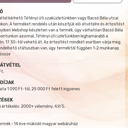
Ő
tel kérhető Tétényi úti szaküzletünkben vagy Bacsó Béla utcai
kon. A terméket rendelés után készítjük elő átvételre és értesítést
yiben Webshop készleten van a termék, úgy várhatóan Bacsó Béla
 pontunkon azonnal, Tétényi úti üzletünkben leghamarabb a
, 17:30-tól vehető át. Az értesítést mindkét esetben várja meg.
endelhető státuszban van, úgy terméktől függően 1-2 munkanap
 össze
 ÁTVÉTEL
Ft.
 DÍJAK
a 1 090 Ft-tól, 25 000 Ft felett ingyenes
ZÉSEK
i értékelés: 2000+ vélemény, 4,9/5.
termék • 14 éve működő magyar webáruház