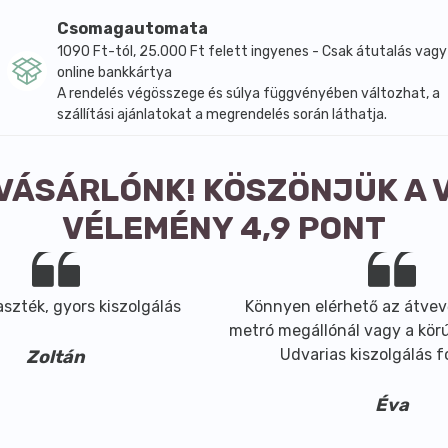
romelain-enzim, D, L-alfa-tokoferil-acetát, piridoxin-hidr
Csomagautomata
10 g) egy pohár (min. 2,5 dl) vízben vagy gyümölcslében elk
1090 Ft-tól, 25.000 Ft felett ingyenes - Csak átutalás vagy
 folyadékbevitelre (min. 2 l/nap) ügyelni kell.
online bankkártya
gylót tartalmazhat.
A rendelés végösszege és súlya függvényében változhat, a
v), E-vitamin (D,L-alfa-tokoferil-acetát), B6-vitamin (pir
szállítási ajánlatokat a megrendelés során láthatja.
gylót tartalmazhat.
 VÁSÁRLÓNK! KÖSZÖNJÜK A 
VÉLEMÉNY 4,9 PONT
szték, gyors kiszolgálás
Könnyen elérhető az átvev
metró megállónál vagy a körút
Udvarias kiszolgálás 
Zoltán
Éva