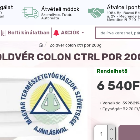
gálat
Átvételi pont
Átvételi módok
0-
1084 Bp. Bacsó Bé
Személyes, Futár,
il
u. 29 - Megrendelé
Automata
követően H-P 10-1
Bolti kínálatban
AKCIÓK
Zöldvér colon ctrl por 200g
ÖLDVÉR COLON CTRL POR 20
Rendelhető
6 540F
Vonalkód:
5998219
Egységár:
32.70 Ft/