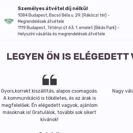
magnézium-szulfát, L-aszkorbinsav, MSM, papain-enzim, b
Személyes átvétel díj nélkül
Felhasználási javaslat: naponta 2 csapott adagolókanál (
1084 Budapest, Bacsó Béla u. 29. (Rákóczi tér) -
jelentős duzzadóképességgel rendelkezik, ezért a fokozott
Megrendelések átvétele
Nyomokban zabot, árpát, zellert, mustármagot és zöldka
1119 Budapest, Tétényi út 63. 1. emelet (Bikás Park) -
Magnézium (Magnézium-szulfát), C-vitamin (L-aszkorbinsa
Helyszíni vásárlás és megrendelések átvétele
enzim, Bromelain enzim.
Nyomokban zabot, árpát, zellert, mustármagot és zöldka
LEGYEN ÖN IS ELÉGEDETT
Gyors,korrekt kiszállítás, alapos csomagoás.
Nagy vála
A kommunikáció is tökéletes, és az árak is
megfelelőek. Én elégedett vagyok, ajánlom
másoknak is! Gratulálok, további sok sikert
kívánok!