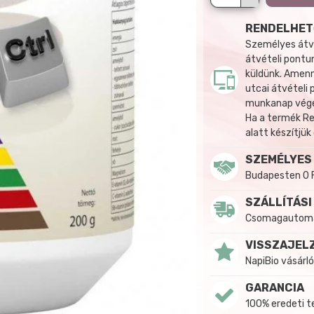
RENDELHET
Személyes átvé
átvételi pontun
küldünk. Amenn
utcai átvételi
munkanap végén
Ha a termék R
alatt készítjük
SZEMÉLYES
Budapesten 0 
SZÁLLÍTÁSI
Csomagautomat
VISSZAJEL
NapiBio vásárló
GARANCIA
100% eredeti 