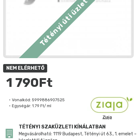
Tétényi úti üzlet kínálatában
NEM ELÉRHETŐ
1 790Ft
Vonalkód:
5999886907525
Egységár:
1.79 Ft/ ml
Ziaja
TÉTÉNYI SZAKÜZLETI KÍNÁLATBAN
Megvásárolható: 1119 Budapest, Tétényi út 63., 1. emelet –