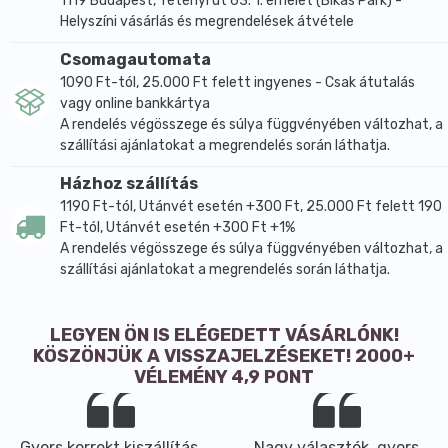
1119 Budapest, Tétényi út 63. 1. emelet (Bikás Park) -
Helyszíni vásárlás és megrendelések átvétele
Csomagautomata
1090 Ft-tól, 25.000 Ft felett ingyenes - Csak átutalás
vagy online bankkártya
A rendelés végösszege és súlya függvényében változhat, a
szállítási ajánlatokat a megrendelés során láthatja.
Házhoz szállítás
1190 Ft-tól, Utánvét esetén +300 Ft, 25.000 Ft felett 190
Ft-tól, Utánvét esetén +300 Ft +1%
A rendelés végösszege és súlya függvényében változhat, a
szállítási ajánlatokat a megrendelés során láthatja.
LEGYEN ÖN IS ELÉGEDETT VÁSÁRLÓNK!
KÖSZÖNJÜK A VISSZAJELZÉSEKET! 2000+
VÉLEMÉNY 4,9 PONT
Gyors,korrekt kiszállítás,
Nagy választék, gyors