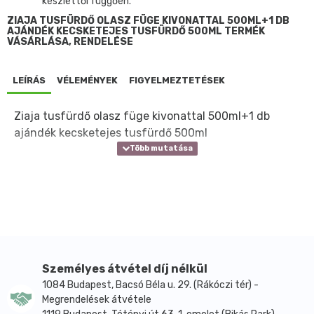
készlettől függően.
ZIAJA TUSFÜRDŐ OLASZ FÜGE KIVONATTAL 500ML+1 DB
AJÁNDÉK KECSKETEJES TUSFÜRDŐ 500ML TERMÉK
VÁSÁRLÁSA, RENDELÉSE
LEÍRÁS
VÉLEMÉNYEK
FIGYELMEZTETÉSEK
Ziaja tusfürdő olasz füge kivonattal 500ml+1 db
ajándék kecsketejes tusfürdő 500ml
Személyes átvétel díj nélkül
1084 Budapest, Bacsó Béla u. 29. (Rákóczi tér) -
Megrendelések átvétele