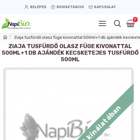
BELÉPÉS
REGISZTRÁCIÓ
KAPCSOLAT
0
Ziaja tusfürdő olasz füge kivonattal 500ml+1 db ajándék kecsket
ZIAJA TUSFÜRDŐ OLASZ FÜGE KIVONATTAL
500ML+1 DB AJÁNDÉK KECSKETEJES TUSFÜRDŐ
500ML