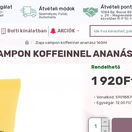
gálat
Átvételi pont
Átvételi módok
0-
1084 Bp. Bacsó Bé
Személyes, Futár,
il
u. 29 - Megrendelé
Automata
követően H-P 10-1
Bolti kínálatban
AKCIÓK
Ziaja sampon koffeinnel ananász 160ml
SAMPON KOFFEINNEL ANANÁS
Rendelhető
1 920F
Vonalkód:
5901887
Egységár:
12.00 Ft/