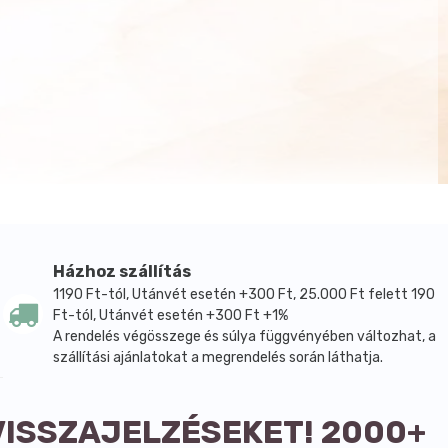
Házhoz szállítás
1190 Ft-tól, Utánvét esetén +300 Ft, 25.000 Ft felett 190
Ft-tól, Utánvét esetén +300 Ft +1%
A rendelés végösszege és súlya függvényében változhat, a
szállítási ajánlatokat a megrendelés során láthatja.
VISSZAJELZÉSEKET! 2000+