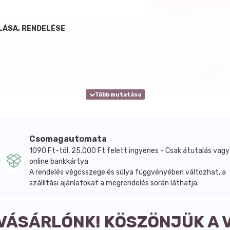
LÁSA, RENDELÉSE
Csomagautomata
1090 Ft-tól, 25.000 Ft felett ingyenes - Csak átutalás vagy
online bankkártya
A rendelés végösszege és súlya függvényében változhat, a
szállítási ajánlatokat a megrendelés során láthatja.
 VÁSÁRLÓNK! KÖSZÖNJÜK A 