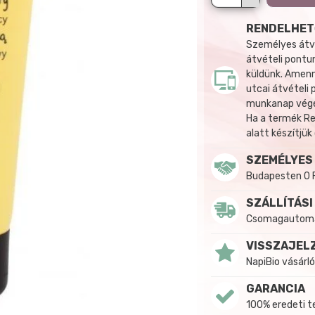
RENDELHET
Személyes átvé
átvételi pontun
küldünk. Amenn
utcai átvételi
munkanap végén
Ha a termék R
alatt készítjük
SZEMÉLYES
Budapesten 0 
SZÁLLÍTÁSI
Csomagautomat
VISSZAJEL
NapiBio vásárló
GARANCIA
100% eredeti 