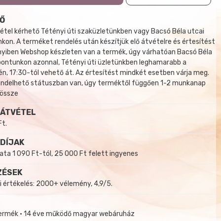
Ő
tel kérhető Tétényi úti szaküzletünkben vagy Bacsó Béla utcai
kon. A terméket rendelés után készítjük elő átvételre és értesítést
yiben Webshop készleten van a termék, úgy várhatóan Bacsó Béla
 pontunkon azonnal, Tétényi úti üzletünkben leghamarabb a
, 17:30-tól vehető át. Az értesítést mindkét esetben várja meg.
endelhető státuszban van, úgy terméktől függően 1-2 munkanap
 össze
 ÁTVÉTEL
Ft.
 DÍJAK
a 1 090 Ft-tól, 25 000 Ft felett ingyenes
ZÉSEK
i értékelés: 2000+ vélemény, 4,9/5.
termék • 14 éve működő magyar webáruház