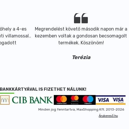
őhely a 4-es
Megrendelést követő második napon már a
i villamossal..
kezemben voltak a gondosan becsomagolt
fogadott
termékek. Köszönöm!
Terézia
BANKKÁRTYÁVAL IS FIZETHET NÁLUNK!
Minden jog fenntartva, MaxShopping Kft. 2013-2026
Árukereső.hu