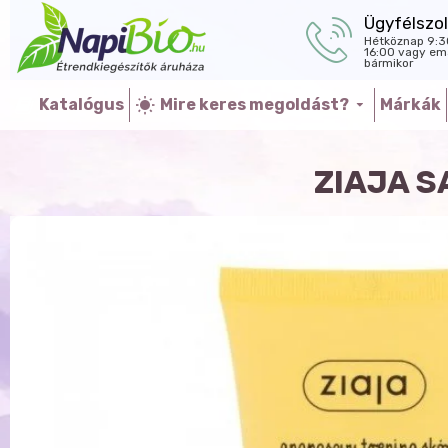
Ügyfélszol
Hétköznap 9:3
16:00 vagy ema
bármikor
Katalógus
Mire keres megoldást?
Márkák
ZIAJA 