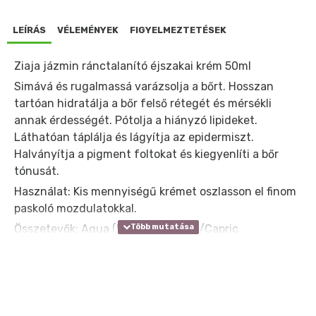
LEÍRÁS
VÉLEMÉNYEK
FIGYELMEZTETÉSEK
Ziaja jázmin ránctalanító éjszakai krém 50ml
Simává és rugalmassá varázsolja a bőrt. Hosszan
tartóan hidratálja a bőr felső rétegét és mérsékli
annak érdességét. Pótolja a hiányzó lipideket.
Láthatóan táplálja és lágyítja az epidermiszt.
Halványítja a pigment foltokat és kiegyenlíti a bőr
tónusát.
Használat: Kis mennyiségű krémet oszlasson el finom
paskoló mozdulatokkal.
Összetevők: Aqua (Water), Caprylic/Capric
Triglyceride, Canola Oil, Glycerin, Hydrogenated
Coco-Glycerides, Butylene Glycol
Dicaprylate/Dicaprate, Methyl Gluceth-20,
Methylsilanol Hydroxyproline Aspartate, Propylene
Glycol, Steareth-2, Sodium Acrylate/Sodium