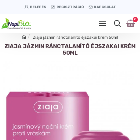
BELÉPÉS
REGISZTRÁCIÓ
KAPCSOLAT
0
Ziaja jázmin ránctalanító éjszakai krém 50ml
ZIAJA JÁZMIN RÁNCTALANÍTÓ ÉJSZAKAI KRÉM
50ML