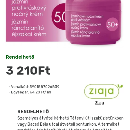
Rendelhető
3 210Ft
Vonalkód:
5901887026839
Egységár:
64.20 Ft/ ml
Ziaja
RENDELHETŐ
Személyes átvétel kérhető Tétényi úti szaküzletünkben
vagy Bacsó Béla utcai átvételi pontunkon. A terméket