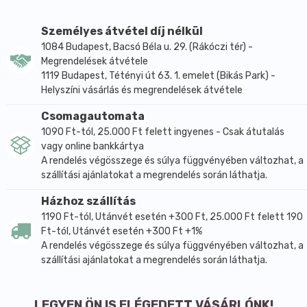
Acryloyldimethyl Taurate Copolymer, Isohexadecane,
Polysorbate 80, Citrus Unshiu Peel Extract,
Személyes átvétel díj nélkül
Cyclomethicone, Dimethiconol, Glyceryl Stearate
1084 Budapest, Bacsó Béla u. 29. (Rákóczi tér) -
Megrendelések átvétele
Citrate, Hydrolyzed Rice Protein, Paraffinum Liquidum
1119 Budapest, Tétényi út 63. 1. emelet (Bikás Park) -
(Mineral Oil), Cera Microcristallina (Microcrystalline
Helyszíni vásárlás és megrendelések átvétele
Wax), Paraffin, Steareth-21, Trifolium Pratense
(Clover) Flower Extract, Butylene Glycol, Lecithin,
Csomagautomata
Olea Europaea (Olive) Fruit Oil, Prunus Amygdalus
1090 Ft-tól, 25.000 Ft felett ingyenes - Csak átutalás
Dulcis (Sweet Almond) Oil, Hydrogenated Vegetable
vagy online bankkártya
A rendelés végösszege és súlya függvényében változhat, a
Oil, Jasminum Officinale Oil, Carbomer, Polysorbate 20,
szállítási ajánlatokat a megrendelés során láthatja.
Palmitoyl Oligopeptide, Palmitoyl Tetrapeptide-3,
Calcium Gluconate, Sodium Hyaluronate, Sodium
Házhoz szállítás
Polyacrylate, Stearic Acid, Hydroxyethylcellulose,
1190 Ft-tól, Utánvét esetén +300 Ft, 25.000 Ft felett 190
Methylparaben, Diazolidinyl Urea, Parfum (Fragrance),
Ft-tól, Utánvét esetén +300 Ft +1%
Linalool, Coumarin, Limonene, Alpha-Isomethyl
A rendelés végösszege és súlya függvényében változhat, a
Ionone, Geraniol.
szállítási ajánlatokat a megrendelés során láthatja.
LEGYEN ÖN IS ELÉGEDETT VÁSÁRLÓNK!