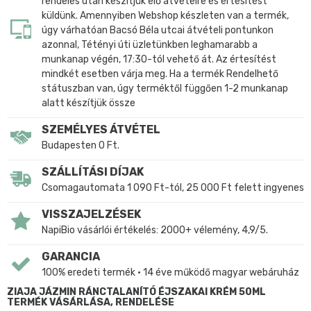
rendelés után készítjük elő átvételre és értesítést
küldünk. Amennyiben Webshop készleten van a termék,
úgy várhatóan Bacsó Béla utcai átvételi pontunkon
azonnal, Tétényi úti üzletünkben leghamarabb a
munkanap végén, 17:30-tól vehető át. Az értesítést
mindkét esetben várja meg. Ha a termék Rendelhető
státuszban van, úgy terméktől függően 1-2 munkanap
alatt készítjük össze
SZEMÉLYES ÁTVÉTEL
Budapesten 0 Ft.
SZÁLLÍTÁSI DÍJAK
Csomagautomata 1 090 Ft-tól, 25 000 Ft felett ingyenes
VISSZAJELZÉSEK
NapiBio vásárlói értékelés: 2000+ vélemény, 4,9/5.
GARANCIA
100% eredeti termék • 14 éve működő magyar webáruház
ZIAJA JÁZMIN RÁNCTALANÍTÓ ÉJSZAKAI KRÉM 50ML
TERMÉK VÁSÁRLÁSA, RENDELÉSE