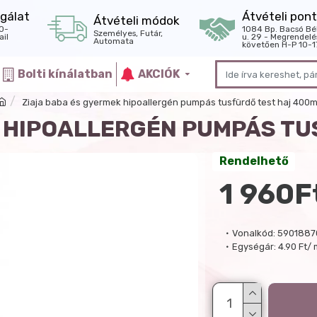
gálat
Átvételi pont
Átvételi módok
0-
1084 Bp. Bacsó Bé
Személyes, Futár,
il
u. 29 - Megrendelé
Automata
követően H-P 10-1
Bolti kínálatban
AKCIÓK
Ziaja baba és gyermek hipoallergén pumpás tusfürdő test haj 400m
K HIPOALLERGÉN PUMPÁS TU
Rendelhető
1 960F
Vonalkód:
5901887
Egységár:
4.90 Ft/ 