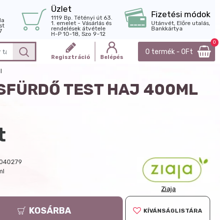
Üzlet
Fizetési módok
1119 Bp. Tétényi út 63.
la
1. emelet - Vásárlás és
Utánvét, Előre utalás,
st
rendelések átvétele
Bankkártya
7
H-P 10-18, Szo 9-12
0
0 termék - 0Ft
Regisztráció
Belépés
l
SFÜRDŐ TEST HAJ 400ML
t
040279
ml
Ziaja
KOSÁRBA
KÍVÁNSÁGLISTÁRA