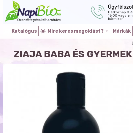
Ügyfélszol
Hétköznap 9:3
16:00 vagy ema
bármikor
Katalógus
Mire keres megoldást?
Márkák
ZIAJA BABA ÉS GYERME