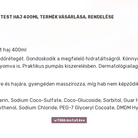
 TEST HAJ 400ML TERMÉK VÁSÁRLÁSA, RENDELÉSE
t haj 400ml
védőrétegét. Gondoskodik a megfelelő hidratáltságról. Könnye
omva is. Praktikus pumpás kiszerelésben. Dermatológiailag é
e és hajára, gyengéden masszírozza, míg hab nem képződik,
rin, Sodium Coco-Sulfate, Coco-Glucoside, Sorbitol, Guar 
anthenol, Sodium Chloride, PEG-7 Glyceryl Cocoate, DMDM H