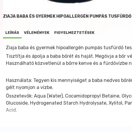
ZIAJA BABA ÉS GYERMEK HIPOALLERGÉN PUMPÁS TUSFÜRDŐ
LEÍRÁS
VÉLEMÉNYEK
FIGYELMEZTETÉSEK
Ziaja baba és gyermek hipoallergén pumpás tusfürdő tes
Tisztítja és ápolja a baba bőrét és haját. Megóvja a bőr 
Használható közvetlenül a bőrre kenve és a fürdővízbe ny
Használata: Tegyen kis mennyiséget a baba nedves bőrér
gélt nyomjon a vízbe.
Összetevők: Aqua (Water), Cocamidopropyl Betaine, Glyce
Glucoside, Hydrogenated Starch Hydrolysate, Xylitol, P
Acid.