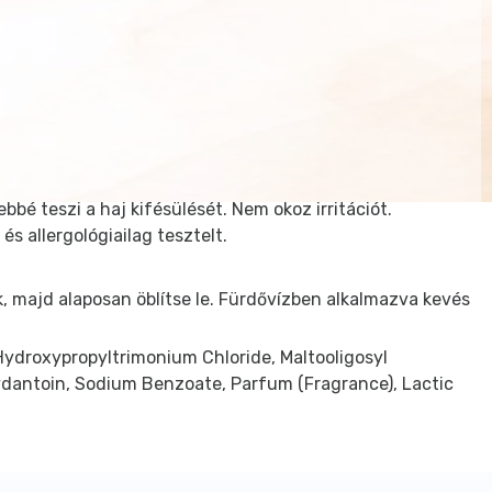
bbé teszi a haj kifésülését. Nem okoz irritációt.
s allergológiailag tesztelt.
 majd alaposan öblítse le. Fürdővízben alkalmazva kevés
Hydroxypropyltrimonium Chloride, Maltooligosyl
ydantoin, Sodium Benzoate, Parfum (Fragrance), Lactic