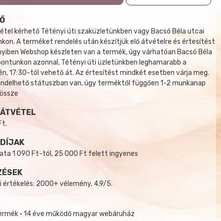
Ő
tel kérhető Tétényi úti szaküzletünkben vagy Bacsó Béla utcai
kon. A terméket rendelés után készítjük elő átvételre és értesítést
yiben Webshop készleten van a termék, úgy várhatóan Bacsó Béla
 pontunkon azonnal, Tétényi úti üzletünkben leghamarabb a
, 17:30-tól vehető át. Az értesítést mindkét esetben várja meg.
endelhető státuszban van, úgy terméktől függően 1-2 munkanap
 össze
 ÁTVÉTEL
Ft.
 DÍJAK
a 1 090 Ft-tól, 25 000 Ft felett ingyenes
ZÉSEK
i értékelés: 2000+ vélemény, 4,9/5.
termék • 14 éve működő magyar webáruház