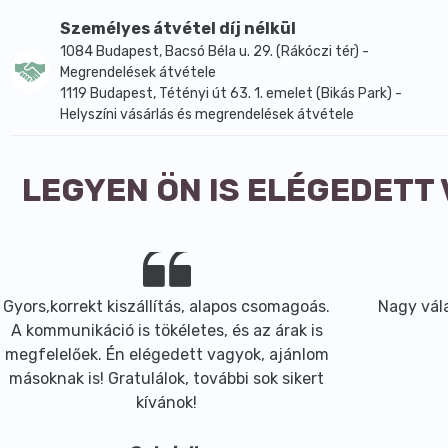
Személyes átvétel díj nélkül
1084 Budapest, Bacsó Béla u. 29. (Rákóczi tér) -
Megrendelések átvétele
1119 Budapest, Tétényi út 63. 1. emelet (Bikás Park) -
Helyszíni vásárlás és megrendelések átvétele
LEGYEN ÖN IS ELÉGEDETT
Gyors,korrekt kiszállítás, alapos csomagoás.
Nagy vála
A kommunikáció is tökéletes, és az árak is
megfelelőek. Én elégedett vagyok, ajánlom
másoknak is! Gratulálok, további sok sikert
kívánok!