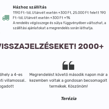
Házhoz szállítás
1190 Ft-tól, Utánvét esetén +300 Ft, 25.000 Ft felett 190
Ft-tól, Utánvét esetén +300 Ft +1%
A rendelés végösszege és súlya függvényében változhat, a
szállítási ajánlatokat a megrendelés során láthatja.
VISSZAJELZÉSEKET! 2000+
őhely a 4-es
Megrendelést követő második napon már a
i villamossal..
kezemben voltak a gondosan becsomagolt
fogadott
termékek. Köszönöm!
Terézia