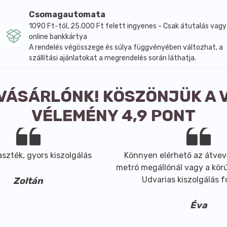
Csomagautomata
1090 Ft-tól, 25.000 Ft felett ingyenes - Csak átutalás vagy
online bankkártya
A rendelés végösszege és súlya függvényében változhat, a
szállítási ajánlatokat a megrendelés során láthatja.
 VÁSÁRLÓNK! KÖSZÖNJÜK A 
VÉLEMÉNY 4,9 PONT
szték, gyors kiszolgálás
Könnyen elérhető az átvev
metró megállónál vagy a körút
Udvarias kiszolgálás 
Zoltán
Éva