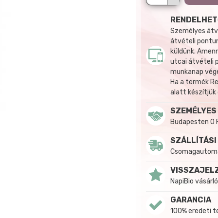
RENDELHET
Személyes átvé
átvételi pontun
küldünk. Amenn
utcai átvételi
munkanap végén
Ha a termék R
alatt készítjük
SZEMÉLYES
Budapesten 0 
SZÁLLÍTÁSI
Csomagautomat
VISSZAJEL
NapiBio vásárló
GARANCIA
100% eredeti 