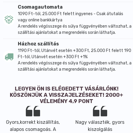
Csomagautomata
1090 Ft-tól, 25.000 Ft felett ingyenes - Csak átutalás
vagy online bankkártya
A rendelés végösszege és súlya függvényében változhat, a
szállítási ajánlatokat a megrendelés során láthatja.
Házhoz szállítás
1190 Ft-tól, Utánvét esetén +300 Ft, 25.000 Ft felett 190
Ft-tól, Utánvét esetén +300 Ft +1%
A rendelés végösszege és súlya függvényében változhat, a
szállítási ajánlatokat a megrendelés során láthatja.
LEGYEN ÖN IS ELÉGEDETT VÁSÁRLÓNK!
KÖSZÖNJÜK A VISSZAJELZÉSEKET! 2000+
VÉLEMÉNY 4,9 PONT
Gyors,korrekt kiszállítás,
Nagy választék, gyors
alapos csomagoás. A
kiszolgálás