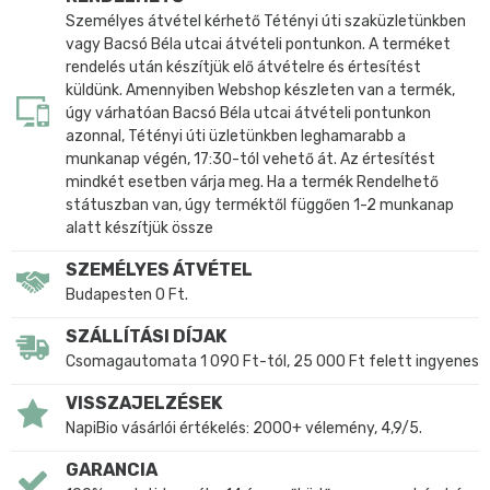
Személyes átvétel kérhető Tétényi úti szaküzletünkben
vagy Bacsó Béla utcai átvételi pontunkon. A terméket
rendelés után készítjük elő átvételre és értesítést
küldünk. Amennyiben Webshop készleten van a termék,
úgy várhatóan Bacsó Béla utcai átvételi pontunkon
azonnal, Tétényi úti üzletünkben leghamarabb a
munkanap végén, 17:30-tól vehető át. Az értesítést
mindkét esetben várja meg. Ha a termék Rendelhető
státuszban van, úgy terméktől függően 1-2 munkanap
alatt készítjük össze
SZEMÉLYES ÁTVÉTEL
Budapesten 0 Ft.
SZÁLLÍTÁSI DÍJAK
Csomagautomata 1 090 Ft-tól, 25 000 Ft felett ingyenes
VISSZAJELZÉSEK
NapiBio vásárlói értékelés: 2000+ vélemény, 4,9/5.
GARANCIA