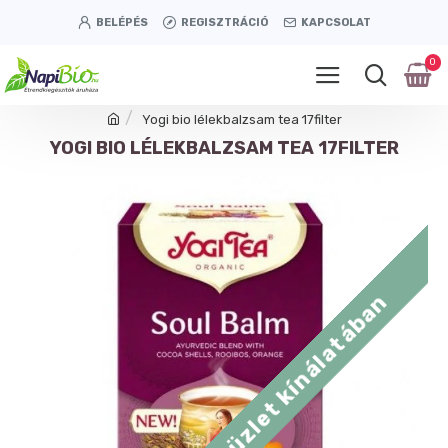
BELÉPÉS
REGISZTRÁCIÓ
KAPCSOLAT
0
Yogi bio lélekbalzsam tea 17filter
YOGI BIO LÉLEKBALZSAM TEA 17FILTER
Tétényi úti üzlet kínálatában