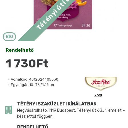
BIO
Rendelhető
1 730Ft
Vonalkód:
4012824405530
Egységár:
101.76 Ft/ filter
Yogi
TÉTÉNYI SZAKÜZLETI KÍNÁLATBAN
Megvásárolható: 1119 Budapest, Tétényi út 63., 1. emelet –
készlettől függően.
RENDELHETŐ