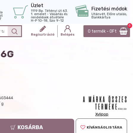
Üzlet
Fizetési módok
1119 Bp. Tétényi út 63.
la
1. emelet - Vásárlás és
Utánvét, Előre utalás,
st
rendelések átvétele
Bankkártya
7
H-P 10-18, Szo 9-12
0
0 termék - 0Ft
Regisztráció
Belépés
 6G
603444
/ g
Xylipop
KOSÁRBA
KÍVÁNSÁGLISTÁRA