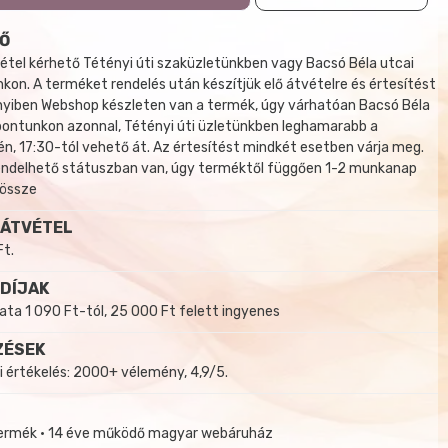
Ő
tel kérhető Tétényi úti szaküzletünkben vagy Bacsó Béla utcai
kon. A terméket rendelés után készítjük elő átvételre és értesítést
yiben Webshop készleten van a termék, úgy várhatóan Bacsó Béla
 pontunkon azonnal, Tétényi úti üzletünkben leghamarabb a
, 17:30-tól vehető át. Az értesítést mindkét esetben várja meg.
endelhető státuszban van, úgy terméktől függően 1-2 munkanap
 össze
 ÁTVÉTEL
Ft.
 DÍJAK
a 1 090 Ft-tól, 25 000 Ft felett ingyenes
ZÉSEK
i értékelés: 2000+ vélemény, 4,9/5.
termék • 14 éve működő magyar webáruház