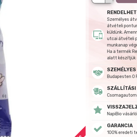
RENDELHET
Személyes átvé
átvételi pontun
küldünk. Amenn
utcai átvételi
munkanap végén
Ha a termék R
alatt készítjük
SZEMÉLYES
Budapesten 0 
SZÁLLÍTÁSI
Csomagautomat
VISSZAJEL
NapiBio vásárló
GARANCIA
100% eredeti 