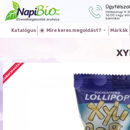
Ügyfélszol
Hétköznap 9:3
16:00 vagy ema
bármikor
Katalógus
Mire keres megoldást?
Márkák
XY
Cukormentes