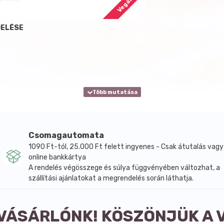
Vegán
DELÉSE
Csomagautomata
1090 Ft-tól, 25.000 Ft felett ingyenes - Csak átutalás vagy
online bankkártya
A rendelés végösszege és súlya függvényében változhat, a
szállítási ajánlatokat a megrendelés során láthatja.
 VÁSÁRLÓNK! KÖSZÖNJÜK A 