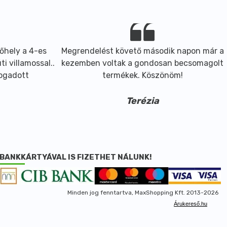
őhely a 4-es
Megrendelést követő második napon már a
i villamossal..
kezemben voltak a gondosan becsomagolt
fogadott
termékek. Köszönöm!
Terézia
BANKKÁRTYÁVAL IS FIZETHET NÁLUNK!
Minden jog fenntartva, MaxShopping Kft. 2013-2026
Árukereső.hu