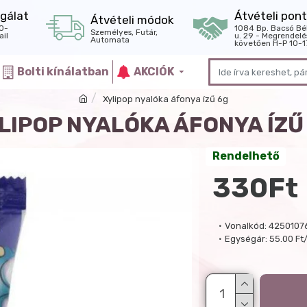
gálat
Átvételi pont
Átvételi módok
0-
1084 Bp. Bacsó Bé
Személyes, Futár,
il
u. 29 - Megrendelé
Automata
követően H-P 10-1
Bolti kínálatban
AKCIÓK
Xylipop nyalóka áfonya ízű 6g
LIPOP NYALÓKA ÁFONYA ÍZŰ
Rendelhető
330Ft
Vonalkód:
4250107
Egységár:
55.00 Ft