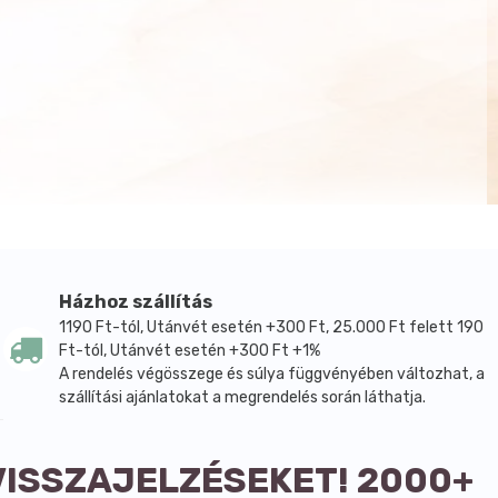
Házhoz szállítás
1190 Ft-tól, Utánvét esetén +300 Ft, 25.000 Ft felett 190
Ft-tól, Utánvét esetén +300 Ft +1%
A rendelés végösszege és súlya függvényében változhat, a
szállítási ajánlatokat a megrendelés során láthatja.
VISSZAJELZÉSEKET! 2000+