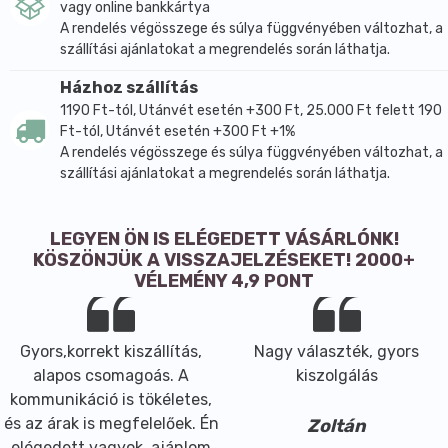
vagy online bankkártya
A rendelés végösszege és súlya függvényében változhat, a
szállítási ajánlatokat a megrendelés során láthatja.
Házhoz szállítás
1190 Ft-tól, Utánvét esetén +300 Ft, 25.000 Ft felett 190
Ft-tól, Utánvét esetén +300 Ft +1%
A rendelés végösszege és súlya függvényében változhat, a
szállítási ajánlatokat a megrendelés során láthatja.
LEGYEN ÖN IS ELÉGEDETT VÁSÁRLÓNK!
KÖSZÖNJÜK A VISSZAJELZÉSEKET! 2000+
VÉLEMÉNY 4,9 PONT
Gyors,korrekt kiszállítás,
Nagy választék, gyors
alapos csomagoás. A
kiszolgálás
kommunikáció is tökéletes,
és az árak is megfelelőek. Én
Zoltán
elégedett vagyok, ajánlom