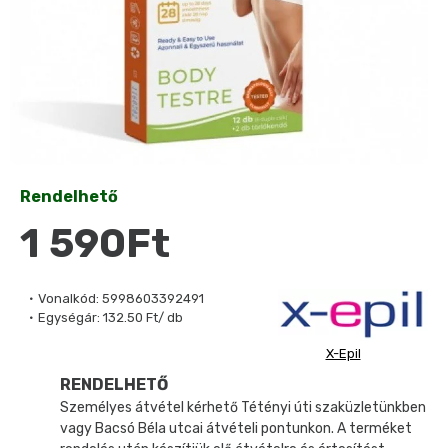
Rendelhető
1 590Ft
Vonalkód:
5998603392491
Egységár:
132.50 Ft/ db
X-Epil
RENDELHETŐ
Személyes átvétel kérhető Tétényi úti szaküzletünkben
vagy Bacsó Béla utcai átvételi pontunkon. A terméket