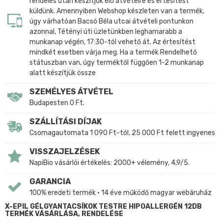
rendelés után készítjük elő átvételre és értesítést
küldünk. Amennyiben Webshop készleten van a termék,
úgy várhatóan Bacsó Béla utcai átvételi pontunkon
azonnal, Tétényi úti üzletünkben leghamarabb a
munkanap végén, 17:30-tól vehető át. Az értesítést
mindkét esetben várja meg. Ha a termék Rendelhető
státuszban van, úgy terméktől függően 1-2 munkanap
alatt készítjük össze
SZEMÉLYES ÁTVÉTEL
Budapesten 0 Ft.
SZÁLLÍTÁSI DÍJAK
Csomagautomata 1 090 Ft-tól, 25 000 Ft felett ingyenes
VISSZAJELZÉSEK
NapiBio vásárlói értékelés: 2000+ vélemény, 4,9/5.
GARANCIA
100% eredeti termék • 14 éve működő magyar webáruház
X-EPIL GÉLGYANTACSÍKOK TESTRE HIPOALLERGÉN 12DB
TERMÉK VÁSÁRLÁSA, RENDELÉSE