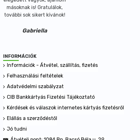
másoknak is! Gratulálok,
további sok sikert kívánok!
Gabriella
INFORMÁCIÓK
Információk - Átvétel, szállítás, fizetés
Felhasználási feltételek
Adatvédelmi szabályzat
CIB Bankkártyás Fizetési Tájékoztató
Kérdések és válaszok internetes kártyás fizetésről
Elállás a szerződéstől
Jó tudni
Átvételi pont: 1084 Bp. Bacsó Béla u. 29.