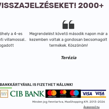
VISSZAJELZÉSEKET! 2000+
őhely a 4-es
Megrendelést követő második napon már a
i villamossal..
kezemben voltak a gondosan becsomagolt
fogadott
termékek. Köszönöm!
Terézia
BANKKÁRTYÁVAL IS FIZETHET NÁLUNK!
Minden jog fenntartva, MaxShopping Kft. 2013-2026
Árukereső.hu