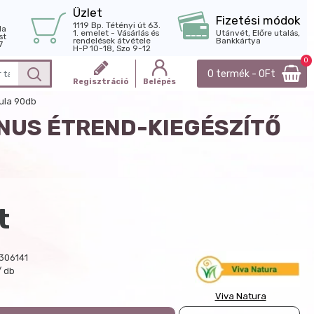
Üzlet
Fizetési módok
1119 Bp. Tétényi út 63.
la
1. emelet - Vásárlás és
Utánvét, Előre utalás,
st
rendelések átvétele
Bankkártya
7
H-P 10-18, Szo 9-12
0
0 termék - 0Ft
Regisztráció
Belépés
ula 90db
NUS ÉTREND-KIEGÉSZÍTŐ
t
306141
/ db
Viva Natura