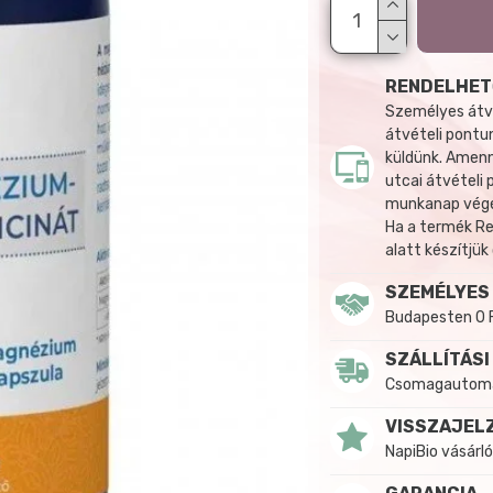
RENDELHET
Személyes átvé
átvételi pontun
küldünk. Amenn
utcai átvételi
munkanap végén
Ha a termék R
alatt készítjük
SZEMÉLYES
Budapesten 0 
SZÁLLÍTÁSI
Csomagautomat
VISSZAJEL
NapiBio vásárló