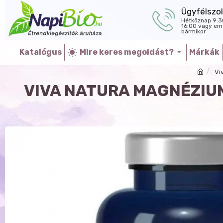
Ügyfélszol
Hétköznap 9:3
16:00 vagy ema
bármikor
Katalógus
Mire keres megoldást?
Márkák
Vi
VIVA NATURA MAGNÉZIU