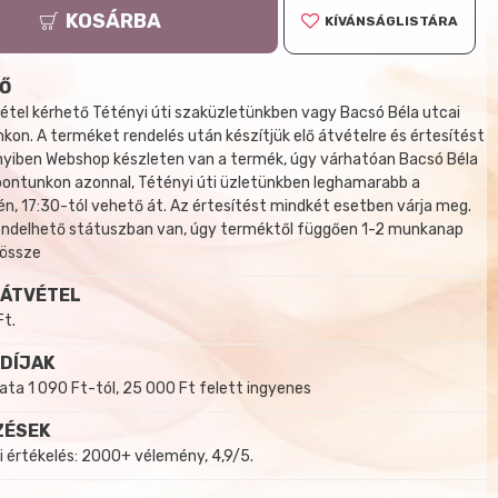
KOSÁRBA
KÍVÁNSÁGLISTÁRA
Ő
tel kérhető Tétényi úti szaküzletünkben vagy Bacsó Béla utcai
kon. A terméket rendelés után készítjük elő átvételre és értesítést
yiben Webshop készleten van a termék, úgy várhatóan Bacsó Béla
 pontunkon azonnal, Tétényi úti üzletünkben leghamarabb a
, 17:30-tól vehető át. Az értesítést mindkét esetben várja meg.
endelhető státuszban van, úgy terméktől függően 1-2 munkanap
 össze
 ÁTVÉTEL
Ft.
 DÍJAK
a 1 090 Ft-tól, 25 000 Ft felett ingyenes
ZÉSEK
i értékelés: 2000+ vélemény, 4,9/5.