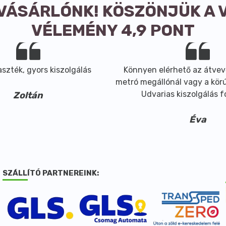
 VÁSÁRLÓNK! KÖSZÖNJÜK A 
VÉLEMÉNY 4,9 PONT
szték, gyors kiszolgálás
Könnyen elérhető az átvev
metró megállónál vagy a körút
Udvarias kiszolgálás 
Zoltán
Éva
SZÁLLÍTÓ PARTNEREINK: