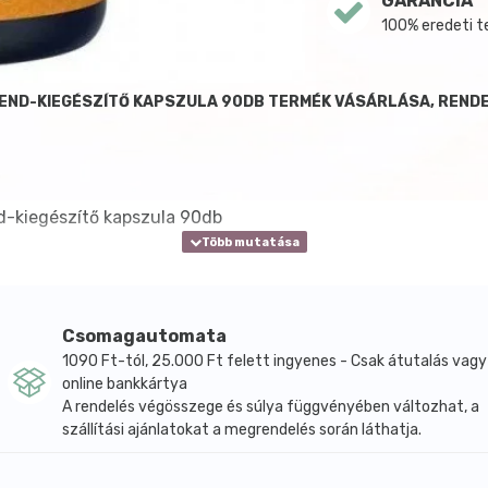
GARANCIA
100% eredeti 
REND-KIEGÉSZÍTŐ KAPSZULA 90DB TERMÉK VÁSÁRLÁSA, REND
d-kiegészítő kapszula 90db
Csomagautomata
1090 Ft-tól, 25.000 Ft felett ingyenes - Csak átutalás vagy
online bankkártya
A rendelés végösszege és súlya függvényében változhat, a
szállítási ajánlatokat a megrendelés során láthatja.