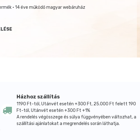
termék • 14 éve működő magyar webáruház
ELÉSE
Házhoz szállítás
1190 Ft-tól, Utánvét esetén +300 Ft, 25.000 Ft felett 190
Ft-tól, Utánvét esetén +300 Ft +1%
A rendelés végösszege és súlya függvényében változhat, a
szállítási ajánlatokat a megrendelés során láthatja.