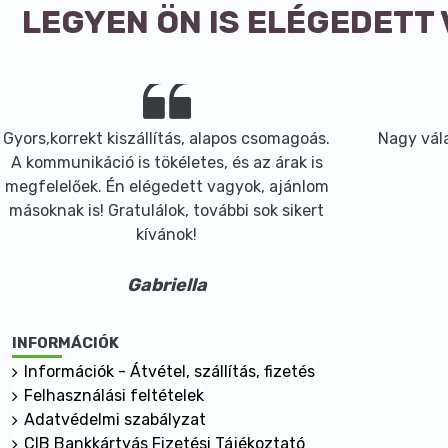
LEGYEN ÖN IS ELÉGEDETT
Gyors,korrekt kiszállítás, alapos csomagoás.
Nagy vála
A kommunikáció is tökéletes, és az árak is
megfelelőek. Én elégedett vagyok, ajánlom
másoknak is! Gratulálok, további sok sikert
kívánok!
Gabriella
INFORMÁCIÓK
Információk - Átvétel, szállítás, fizetés
Felhasználási feltételek
Adatvédelmi szabályzat
CIB Bankkártyás Fizetési Tájékoztató