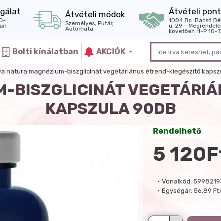
gálat
Átvételi pont
Átvételi módok
0-
1084 Bp. Bacsó Bé
Személyes, Futár,
il
u. 29 - Megrendelé
Automata
követően H-P 10-1
Bolti kínálatban
AKCIÓK
va natura magnézium-biszglicinát vegetáriánus étrend-kiegészítő kapsz
M-BISZGLICINÁT VEGETÁRIÁ
KAPSZULA 90DB
Rendelhető
5 120F
Vonalkód:
5998219
Egységár:
56.89 Ft