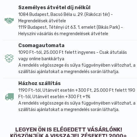
Személyes átvétel díj nélkül
1084 Budapest, Bacsó Béla u. 29. (Rákóczi tér) -
Megrendelések átvétele
1119 Budapest, Tétényi út 63. 1. emelet (Bikás Park) -
Helyszíni vásárlás és megrendelések átvétele
Csomagautomata
1090 Ft-tól, 25.000 Ft felett ingyenes - Csak átutalás
vagy online bankkártya
A rendelés végösszege és súlya függvényében változhat, a
szállítási ajánlatokat a megrendelés során láthatja.
Házhoz szállítás
1190 Ft-tól, Utánvét esetén +300 Ft, 25.000 Ft felett 190
Ft-tól, Utánvét esetén +300 Ft +1%
A rendelés végösszege és súlya függvényében változhat, a
szállítási ajánlatokat a megrendelés során láthatja.
LEGYEN ÖN IS ELÉGEDETT VÁSÁRLÓNK!
KÖSZÖNJÜK A VISSZAJELZÉSEKET! 2000+