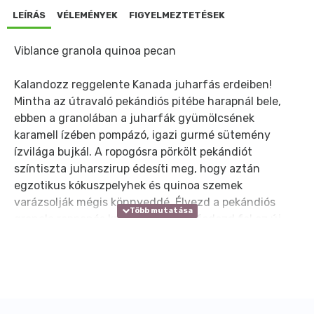
LEÍRÁS
VÉLEMÉNYEK
FIGYELMEZTETÉSEK
Viblance granola quinoa pecan
Kalandozz reggelente Kanada juharfás erdeiben!
Mintha az útravaló pekándiós pitébe harapnál bele,
ebben a granolában a juharfák gyümölcsének
karamell ízében pompázó, igazi gurmé sütemény
ízvilága bujkál. A ropogósra pörkölt pekándiót
színtiszta juharszirup édesíti meg, hogy aztán
egzotikus kókuszpelyhek és quinoa szemek
varázsolják mégis könnyeddé. Élvezd a pekándiós
granola roppanós krémességét, és fedezd fel az új
nap lehetőségeit.Összetevők: Gluténmentes
zabpehely, agavé szirup, kókuszpehely, juharszirup,
napraforgómag, extra szűz olívaolaj, pekándió 4%,
mandula 3%, puffasztott quinoa 0,4%, só, fahéj,
fűszerek.