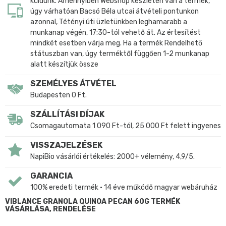
küldünk. Amennyiben Webshop készleten van a termék,
úgy várhatóan Bacsó Béla utcai átvételi pontunkon
azonnal, Tétényi úti üzletünkben leghamarabb a
munkanap végén, 17:30-tól vehető át. Az értesítést
mindkét esetben várja meg. Ha a termék Rendelhető
státuszban van, úgy terméktől függően 1-2 munkanap
alatt készítjük össze
SZEMÉLYES ÁTVÉTEL
Budapesten 0 Ft.
SZÁLLÍTÁSI DÍJAK
Csomagautomata 1 090 Ft-tól, 25 000 Ft felett ingyenes
VISSZAJELZÉSEK
NapiBio vásárlói értékelés: 2000+ vélemény, 4,9/5.
GARANCIA
100% eredeti termék • 14 éve működő magyar webáruház
VIBLANCE GRANOLA QUINOA PECAN 60G TERMÉK
VÁSÁRLÁSA, RENDELÉSE