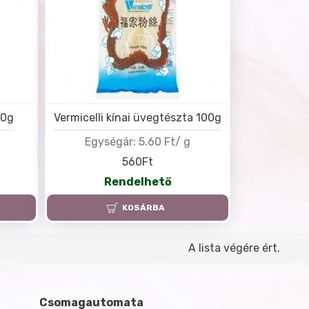
00g
Vermicelli kínai üvegtészta 100g
Egységár:
5.60 Ft/ g
560Ft
Rendelhető
KOSÁRBA
A lista végére ért.
Csomagautomata