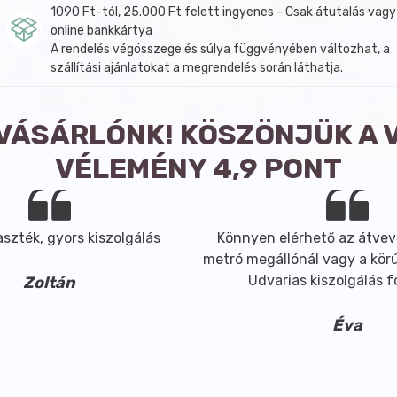
1090 Ft-tól, 25.000 Ft felett ingyenes - Csak átutalás vagy
online bankkártya
A rendelés végösszege és súlya függvényében változhat, a
szállítási ajánlatokat a megrendelés során láthatja.
 VÁSÁRLÓNK! KÖSZÖNJÜK A 
VÉLEMÉNY 4,9 PONT
szték, gyors kiszolgálás
Könnyen elérhető az átvev
metró megállónál vagy a körút
Udvarias kiszolgálás 
Zoltán
Éva