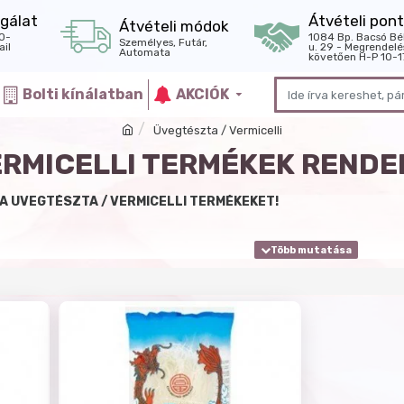
gálat
Átvételi pont
Átvételi módok
0-
1084 Bp. Bacsó Bé
Személyes, Futár,
il
u. 29 - Megrendelé
Automata
követően H-P 10-1
Bolti kínálatban
AKCIÓK
Üvegtészta / Vermicelli
ERMICELLI TERMÉKEK RENDE
A ÜVEGTÉSZTA / VERMICELLI TERMÉKEKET!