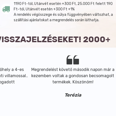
1190 Ft-tól, Utánvét esetén +300 Ft, 25.000 Ft felett 190
Ft-tól, Utánvét esetén +300 Ft +1%
A rendelés végösszege és súlya függvényében változhat, a
szállítási ajánlatokat a megrendelés során láthatja.
VISSZAJELZÉSEKET! 2000+
őhely a 4-es
Megrendelést követő második napon már a
i villamossal..
kezemben voltak a gondosan becsomagolt
fogadott
termékek. Köszönöm!
Terézia