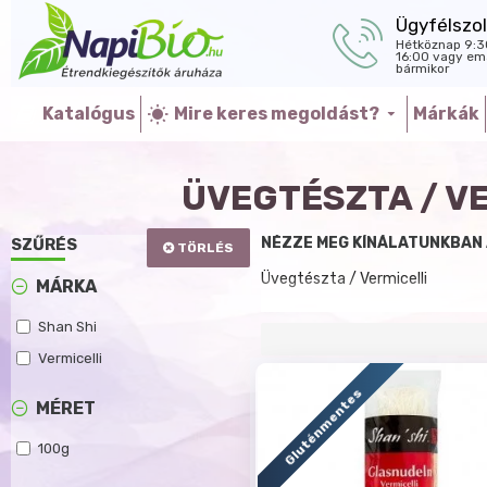
Ügyfélszol
Hétköznap 9:3
16:00 vagy ema
bármikor
Katalógus
Mire keres megoldást?
Márkák
ÜVEGTÉSZTA / V
NÉZZE MEG KÍNÁLATUNKBAN 
SZŰRÉS
TÖRLÉS
Üvegtészta / Vermicelli
MÁRKA
Shan Shi
Vermicelli
Gluténmentes
MÉRET
100g