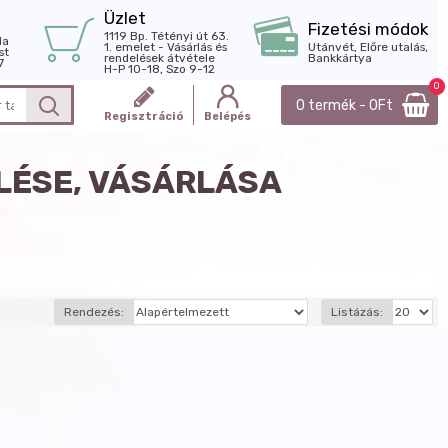
Üzlet
Fizetési módok
1119 Bp. Tétényi út 63.
la
1. emelet - Vásárlás és
Utánvét, Előre utalás,
st
rendelések átvétele
Bankkártya
7
H-P 10-18, Szo 9-12
0
0 termék - 0Ft
Regisztráció
Belépés
LÉSE, VÁSÁRLÁSA
Rendezés:
Listázás: