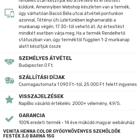
rendelés után készítjük elő átvételre és értesítést
küldünk. Amennyiben Webshop készleten van a termék,
úgy várhatóan Bacsó Béla utcai átvételi pontunkon
azonnal, Tétényi úti üzletünkben leghamarabb a
munkanap végén, 17:30-tól vehető át. Az értesítést
mindkét esetben várja meg. Ha a termék Rendelhető
státuszban van, úgy terméktől függően 1-2 munkanap
alatt készítjük össze
SZEMÉLYES ÁTVÉTEL
Budapesten 0 Ft.
SZÁLLÍTÁSI DÍJAK
Csomagautomata 1 090 Ft-tól, 25 000 Ft felett ingyenes
VISSZAJELZÉSEK
NapiBio vásárlói értékelés: 2000+ vélemény, 4,9/5.
GARANCIA
100% eredeti termék • 14 éve működő magyar webáruház
VENITA HENNA COLOR GYÓGYNÖVÉNYES SZEMÖLDÖK
FESTÉK 3.0 BARNA 15G