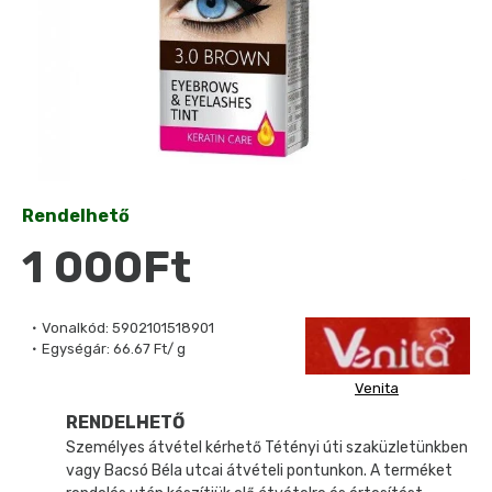
Rendelhető
1 000Ft
Vonalkód:
5902101518901
Egységár:
66.67 Ft/ g
Venita
RENDELHETŐ
Személyes átvétel kérhető Tétényi úti szaküzletünkben
vagy Bacsó Béla utcai átvételi pontunkon. A terméket