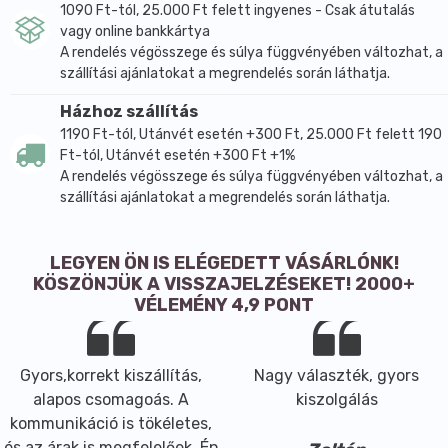
1090 Ft-tól, 25.000 Ft felett ingyenes - Csak átutalás
vagy online bankkártya
A rendelés végösszege és súlya függvényében változhat, a
szállítási ajánlatokat a megrendelés során láthatja.
Házhoz szállítás
1190 Ft-tól, Utánvét esetén +300 Ft, 25.000 Ft felett 190
Ft-tól, Utánvét esetén +300 Ft +1%
A rendelés végösszege és súlya függvényében változhat, a
szállítási ajánlatokat a megrendelés során láthatja.
LEGYEN ÖN IS ELÉGEDETT VÁSÁRLÓNK!
KÖSZÖNJÜK A VISSZAJELZÉSEKET! 2000+
VÉLEMÉNY 4,9 PONT
Gyors,korrekt kiszállítás,
Nagy választék, gyors
alapos csomagoás. A
kiszolgálás
kommunikáció is tökéletes,
és az árak is megfelelőek. Én