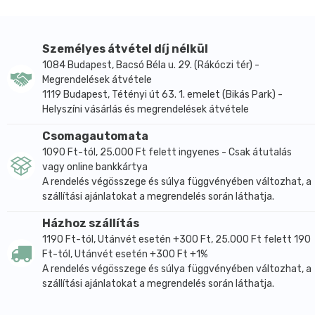
Kiszerelés: 180 g töltőtömeg üvegben.
Személyes átvétel díj nélkül
1084 Budapest, Bacsó Béla u. 29. (Rákóczi tér) -
Megrendelések átvétele
1119 Budapest, Tétényi út 63. 1. emelet (Bikás Park) -
Helyszíni vásárlás és megrendelések átvétele
Csomagautomata
1090 Ft-tól, 25.000 Ft felett ingyenes - Csak átutalás
vagy online bankkártya
A rendelés végösszege és súlya függvényében változhat, a
szállítási ajánlatokat a megrendelés során láthatja.
Házhoz szállítás
1190 Ft-tól, Utánvét esetén +300 Ft, 25.000 Ft felett 190
Ft-tól, Utánvét esetén +300 Ft +1%
A rendelés végösszege és súlya függvényében változhat, a
szállítási ajánlatokat a megrendelés során láthatja.