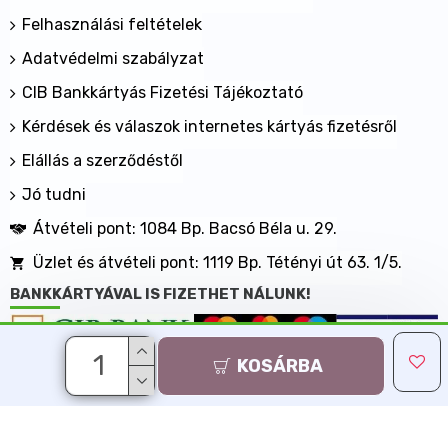
Felhasználási feltételek
Adatvédelmi szabályzat
CIB Bankkártyás Fizetési Tájékoztató
Kérdések és válaszok internetes kártyás fizetésről
Elállás a szerződéstől
Jó tudni
Átvételi pont: 1084 Bp. Bacsó Béla u. 29.
Üzlet és átvételi pont: 1119 Bp. Tétényi út 63. 1/5.
BANKKÁRTYÁVAL IS FIZETHET NÁLUNK!
KOSÁRBA
Minden jog fenntartva, MaxShopping Kft. 2013-2026
Árukereső.hu