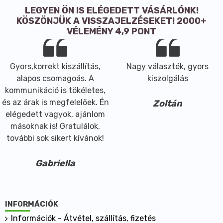
LEGYEN ÖN IS ELÉGEDETT VÁSÁRLÓNK!
KÖSZÖNJÜK A VISSZAJELZÉSEKET! 2000+
VÉLEMÉNY 4,9 PONT
Gyors,korrekt kiszállítás,
Nagy választék, gyors
alapos csomagoás. A
kiszolgálás
kommunikáció is tökéletes,
és az árak is megfelelőek. Én
Zoltán
elégedett vagyok, ajánlom
másoknak is! Gratulálok,
további sok sikert kívánok!
Gabriella
INFORMÁCIÓK
Információk - Átvétel, szállítás, fizetés