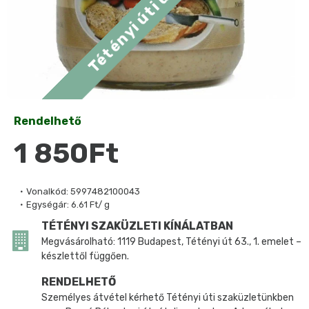
Rendelhető
1 850Ft
Vonalkód:
5997482100043
Egységár:
6.61 Ft/ g
TÉTÉNYI SZAKÜZLETI KÍNÁLATBAN
Megvásárolható: 1119 Budapest, Tétényi út 63., 1. emelet –
készlettől függően.
RENDELHETŐ
Személyes átvétel kérhető Tétényi úti szaküzletünkben