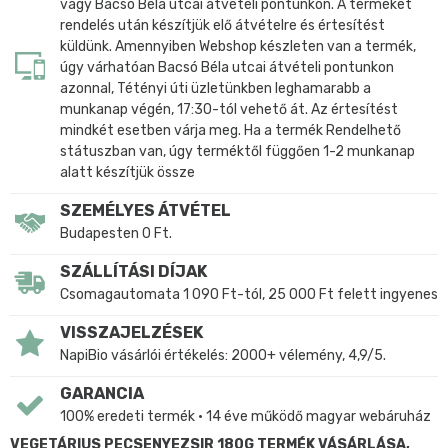
vagy Bacsó Béla utcai átvételi pontunkon. A terméket
rendelés után készítjük elő átvételre és értesítést
küldünk. Amennyiben Webshop készleten van a termék,
úgy várhatóan Bacsó Béla utcai átvételi pontunkon
azonnal, Tétényi úti üzletünkben leghamarabb a
munkanap végén, 17:30-tól vehető át. Az értesítést
mindkét esetben várja meg. Ha a termék Rendelhető
státuszban van, úgy terméktől függően 1-2 munkanap
alatt készítjük össze
SZEMÉLYES ÁTVÉTEL
Budapesten 0 Ft.
SZÁLLÍTÁSI DÍJAK
Csomagautomata 1 090 Ft-tól, 25 000 Ft felett ingyenes
VISSZAJELZÉSEK
NapiBio vásárlói értékelés: 2000+ vélemény, 4,9/5.
GARANCIA
100% eredeti termék • 14 éve működő magyar webáruház
VEGETÁRIUS PECSENYEZSIR 180G TERMÉK VÁSÁRLÁSA,