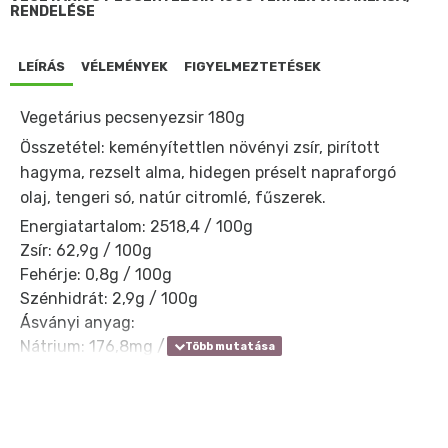
RENDELÉSE
LEÍRÁS
VÉLEMÉNYEK
FIGYELMEZTETÉSEK
Vegetárius pecsenyezsir 180g
Összetétel: keményítettlen növényi zsír, pirított
hagyma, rezselt alma, hidegen préselt napraforgó
olaj, tengeri só, natúr citromlé, fűszerek.
Energiatartalom: 2518,4 / 100g
Zsír: 62,9g / 100g
Fehérje: 0,8g / 100g
Szénhidrát: 2,9g / 100g
Ásványi anyag:
Nátrium: 176,8mg / 100g
Kálium: 75,5mg / 100g
Magnézium: 5,5mg / 100g
Foszfor: 14,0mg / 100g
Kalcium: 11,2mg / 100g