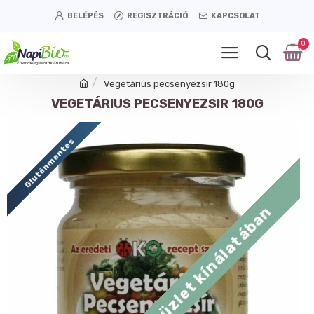
BELÉPÉS
REGISZTRÁCIÓ
KAPCSOLAT
0
Vegetárius pecsenyezsir 180g
VEGETÁRIUS PECSENYEZSIR 180G
Gluténmentes
Tétényi úti üzlet kínálatában