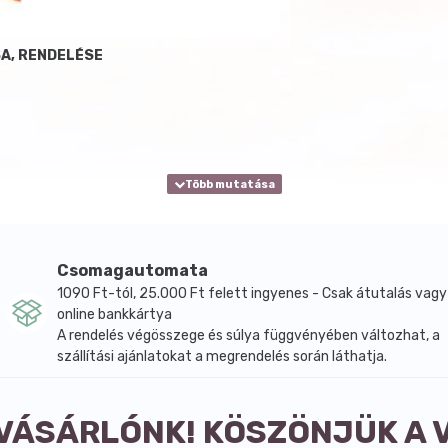
A, RENDELÉSE
Csomagautomata
1090 Ft-tól, 25.000 Ft felett ingyenes - Csak átutalás vagy
online bankkártya
A rendelés végösszege és súlya függvényében változhat, a
szállítási ajánlatokat a megrendelés során láthatja.
 VÁSÁRLÓNK! KÖSZÖNJÜK A 