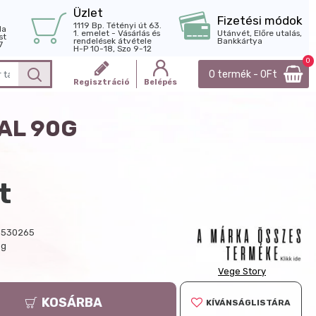
Üzlet
Fizetési módok
1119 Bp. Tétényi út 63.
la
1. emelet - Vásárlás és
Utánvét, Előre utalás,
st
rendelések átvétele
Bankkártya
7
H-P 10-18, Szo 9-12
0
0 termék - 0Ft
Regisztráció
Belépés
AL 90G
t
0530265
 g
Vege Story
KOSÁRBA
KÍVÁNSÁGLISTÁRA