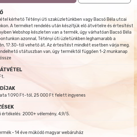
Ő
tel kérhető Tétényi úti szaküzletünkben vagy Bacsó Béla utcai
kon. A terméket rendelés után készítjük elő átvételre és értesítést
yiben Webshop készleten van a termék, úgy várhatóan Bacsó Béla
 pontunkon azonnal, Tétényi úti üzletünkben leghamarabb a
, 17:30-tól vehető át. Az értesítést mindkét esetben várja meg.
endelhető státuszban van, úgy terméktől függően 1-2 munkanap
 össze
 ÁTVÉTEL
Ft.
 DÍJAK
a 1 090 Ft-tól, 25 000 Ft felett ingyenes
ZÉSEK
i értékelés: 2000+ vélemény, 4,9/5.
termék • 14 éve működő magyar webáruház