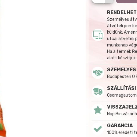
RENDELHET
Személyes átvé
átvételi pontun
küldünk. Amenn
utcai átvételi
munkanap végén
Ha a termék R
alatt készítjük
SZEMÉLYES
Budapesten 0 
SZÁLLÍTÁSI
Csomagautomat
VISSZAJEL
NapiBio vásárló
GARANCIA
100% eredeti 