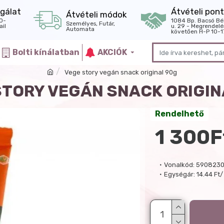
gálat
Átvételi pont
Átvételi módok
0-
1084 Bp. Bacsó Bé
Személyes, Futár,
il
u. 29 - Megrendelé
Automata
követően H-P 10-1
Bolti kínálatban
AKCIÓK
Vege story vegán snack original 90g
STORY VEGÁN SNACK ORIGIN
Rendelhető
1 300F
Vonalkód:
590823
Egységár:
14.44 Ft/