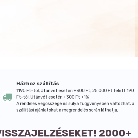
Házhoz szállítás
1190 Ft-tól, Utánvét esetén +300 Ft, 25.000 Ft felett 190
Ft-tól, Utánvét esetén +300 Ft +1%
A rendelés végösszege és súlya függvényében változhat, a
szállítási ajánlatokat a megrendelés során láthatja.
VISSZAJELZÉSEKET! 2000+