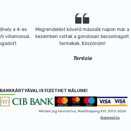
őhely a 4-es
Megrendelést követő második napon már a
i villamossal..
kezemben voltak a gondosan becsomagolt
fogadott
termékek. Köszönöm!
Terézia
BANKKÁRTYÁVAL IS FIZETHET NÁLUNK!
Minden jog fenntartva, MaxShopping Kft. 2013-2026
Árukereső.hu