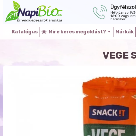
Ügyfélszol
Hétköznap 9:3
16:00 vagy ema
bármikor
Katalógus
Mire keres megoldást?
Márkák
VEGE 