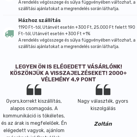
A rendelés végösszege és súlya függvényében változhat, a
szállítási ajánlatokat a megrendelés során láthatja.
Házhoz szállítás
1190 Ft-tól, Utánvét esetén +300 Ft, 25.000 Ft felett 190
Ft-tól, Utánvét esetén +300 Ft +1%
A rendelés végösszege és súlya függvényében változhat, a
szállítási ajánlatokat a megrendelés során láthatja.
LEGYEN ÖN IS ELÉGEDETT VÁSÁRLÓNK!
KÖSZÖNJÜK A VISSZAJELZÉSEKET! 2000+
VÉLEMÉNY 4,9 PONT
Gyors,korrekt kiszállítás,
Nagy választék, gyors
alapos csomagoás. A
kiszolgálás
kommunikáció is tökéletes,
és az árak is megfelelőek. Én
Zoltán
elégedett vagyok, ajánlom