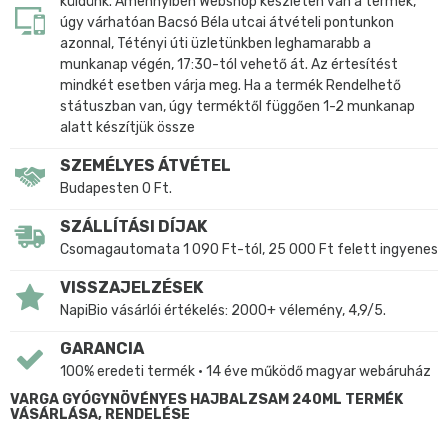
küldünk. Amennyiben Webshop készleten van a termék,
úgy várhatóan Bacsó Béla utcai átvételi pontunkon
azonnal, Tétényi úti üzletünkben leghamarabb a
munkanap végén, 17:30-tól vehető át. Az értesítést
mindkét esetben várja meg. Ha a termék Rendelhető
státuszban van, úgy terméktől függően 1-2 munkanap
alatt készítjük össze
SZEMÉLYES ÁTVÉTEL
Budapesten 0 Ft.
SZÁLLÍTÁSI DÍJAK
Csomagautomata 1 090 Ft-tól, 25 000 Ft felett ingyenes
VISSZAJELZÉSEK
NapiBio vásárlói értékelés: 2000+ vélemény, 4,9/5.
GARANCIA
100% eredeti termék • 14 éve működő magyar webáruház
VARGA GYÓGYNÖVÉNYES HAJBALZSAM 240ML TERMÉK
VÁSÁRLÁSA, RENDELÉSE