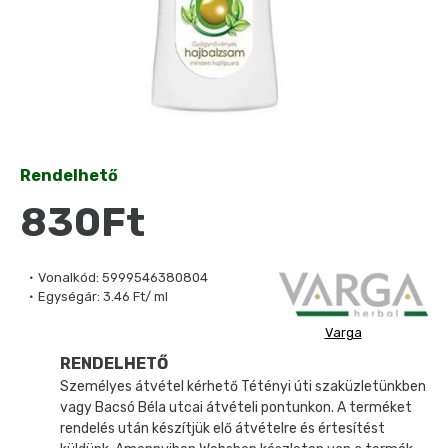
Rendelhető
830Ft
Vonalkód:
5999546380804
Egységár:
3.46 Ft/ ml
Varga
RENDELHETŐ
Személyes átvétel kérhető Tétényi úti szaküzletünkben
vagy Bacsó Béla utcai átvételi pontunkon. A terméket
rendelés után készítjük elő átvételre és értesítést