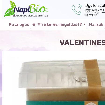
Ügyfélszol
Hétköznap 9:3
16:00 vagy ema
bármikor
Katalógus
Mire keres megoldást?
Márkák
VALENTINE