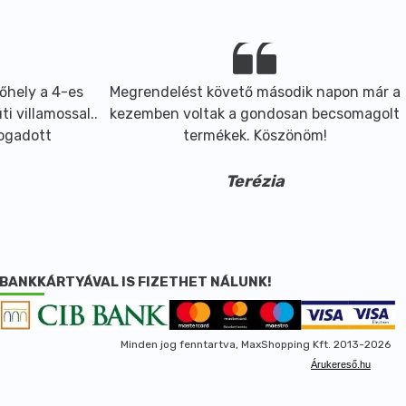
őhely a 4-es
Megrendelést követő második napon már a
i villamossal..
kezemben voltak a gondosan becsomagolt
fogadott
termékek. Köszönöm!
Terézia
BANKKÁRTYÁVAL IS FIZETHET NÁLUNK!
Minden jog fenntartva, MaxShopping Kft. 2013-2026
Árukereső.hu