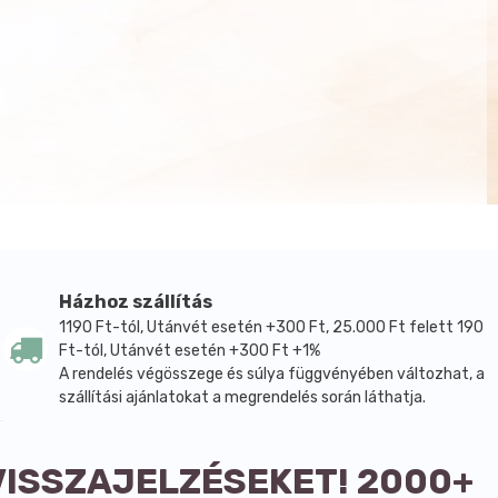
Házhoz szállítás
1190 Ft-tól, Utánvét esetén +300 Ft, 25.000 Ft felett 190
Ft-tól, Utánvét esetén +300 Ft +1%
A rendelés végösszege és súlya függvényében változhat, a
szállítási ajánlatokat a megrendelés során láthatja.
VISSZAJELZÉSEKET! 2000+