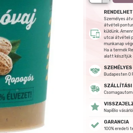
RENDELHET
Személyes átvé
átvételi pontun
küldünk. Amenn
utcai átvételi
munkanap végén
Ha a termék R
alatt készítjük
SZEMÉLYES
Budapesten 0 
SZÁLLÍTÁSI
Csomagautomat
VISSZAJEL
NapiBio vásárló
GARANCIA
100% eredeti 