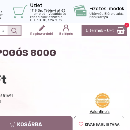
Üzlet
Fizetési módok
1119 Bp. Tétényi út 63.
la
1. emelet - Vásárlás és
Utánvét, Előre utalás,
st
rendelések átvétele
Bankkártya
7
H-P 10-18, Szo 9-12
0
0 termék - 0Ft
Regisztráció
Belépés
POGÓS 800G
Ft
681691
g
Valentine's
KOSÁRBA
KÍVÁNSÁGLISTÁRA