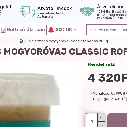
gálat
Átvételi pont
Átvételi módok
0-
1084 Bp. Bacsó Bé
Személyes, Futár,
il
u. 29 - Megrendelé
Automata
követően H-P 10-1
Bolti kínálatban
AKCIÓK
Valentines mogyoróvaj classic ropogós 800g
S MOGYORÓVAJ CLASSIC RO
Rendelhető
4 320
Vonalkód:
5999887
Egységár:
5.40 Ft/ 