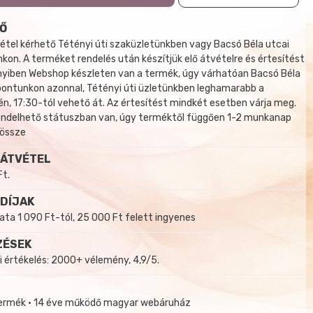
Ő
tel kérhető Tétényi úti szaküzletünkben vagy Bacsó Béla utcai
kon. A terméket rendelés után készítjük elő átvételre és értesítést
yiben Webshop készleten van a termék, úgy várhatóan Bacsó Béla
 pontunkon azonnal, Tétényi úti üzletünkben leghamarabb a
, 17:30-tól vehető át. Az értesítést mindkét esetben várja meg.
endelhető státuszban van, úgy terméktől függően 1-2 munkanap
 össze
 ÁTVÉTEL
Ft.
 DÍJAK
a 1 090 Ft-tól, 25 000 Ft felett ingyenes
ZÉSEK
i értékelés: 2000+ vélemény, 4,9/5.
termék • 14 éve működő magyar webáruház