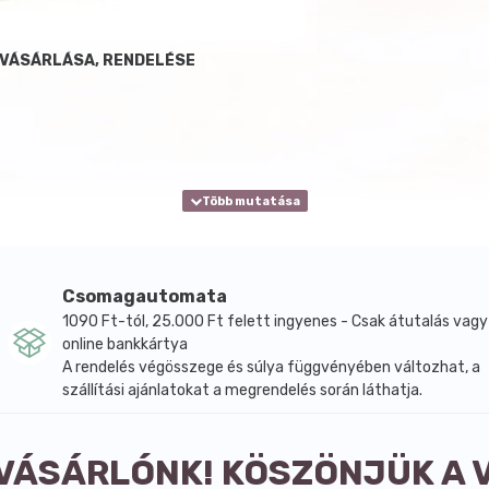
 VÁSÁRLÁSA, RENDELÉSE
Csomagautomata
1090 Ft-tól, 25.000 Ft felett ingyenes - Csak átutalás vagy
online bankkártya
A rendelés végösszege és súlya függvényében változhat, a
szállítási ajánlatokat a megrendelés során láthatja.
 VÁSÁRLÓNK! KÖSZÖNJÜK A 