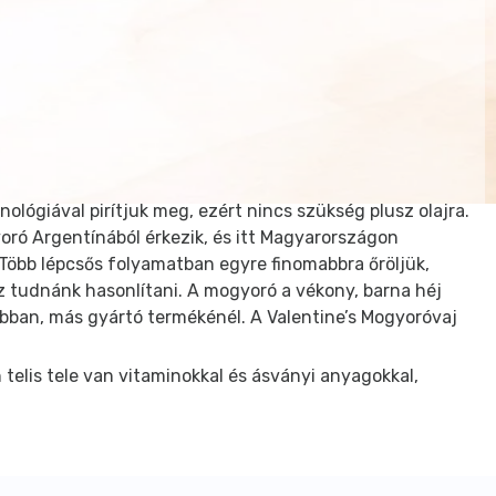
ógiával pirítjuk meg, ezért nincs szükség plusz olajra.
ró Argentínából érkezik, és itt Magyarországon
k. Több lépcsős folyamatban egyre finomabbra őröljük,
 tudnánk hasonlítani. A mogyoró a vékony, barna héj
orábban, más gyártó termékénél. A Valentine’s Mogyoróvaj
telis tele van vitaminokkal és ásványi anyagokkal,
, így egy bizarr darabos massza keletkezik. Mi ezzel
atlan, különleges íz élményt tapasztalhatsz.