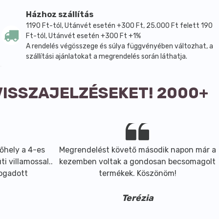
Házhoz szállítás
1190 Ft-tól, Utánvét esetén +300 Ft, 25.000 Ft felett 190
Ft-tól, Utánvét esetén +300 Ft +1%
A rendelés végösszege és súlya függvényében változhat, a
szállítási ajánlatokat a megrendelés során láthatja.
VISSZAJELZÉSEKET! 2000+
őhely a 4-es
Megrendelést követő második napon már a
i villamossal..
kezemben voltak a gondosan becsomagolt
fogadott
termékek. Köszönöm!
Terézia