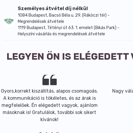
Miért jó a mogyoróvaj?
Személyes átvétel díj nélkül
1084 Budapest, Bacsó Béla u. 29. (Rákóczi tér) -
100%-ban természetes mogyorót tartalmaz
Megrendelések átvétele
Tápanyagban gazdag élelmiszer
1119 Budapest, Tétényi út 63. 1. emelet (Bikás Park) -
Gazdag fehérjében ( 25%)
Helyszíni vásárlás és megrendelések átvétele
Hozzájárul az izomtömeg növekedéséhez és fennta
Egészséges Omega 3 és Omega 6 zsírsavakat tarta
Magas rosttartalommal bír
LEGYEN ÖN IS ELÉGEDETT
Nincs hozzáadott olaj, cukor vagy só
Pazar ,selymes, friss ízű
Különlegesen extra lágy állagú
Magyarországon készült termék
Erősíti az immunrendszert
Gyors,korrekt kiszállítás, alapos csomagoás.
Nagy vála
Csökkenti a koleszterinszintet
A kommunikáció is tökéletes, és az árak is
Csökkenti a cukorbetegség kockázatát
megfelelőek. Én elégedett vagyok, ajánlom
Segít a zsír feloldásában és a fogyásban
másoknak is! Gratulálok, további sok sikert
Erős antioxidáns hatású
kívánok!
Kik fogyasszanak mogyoróvajat?