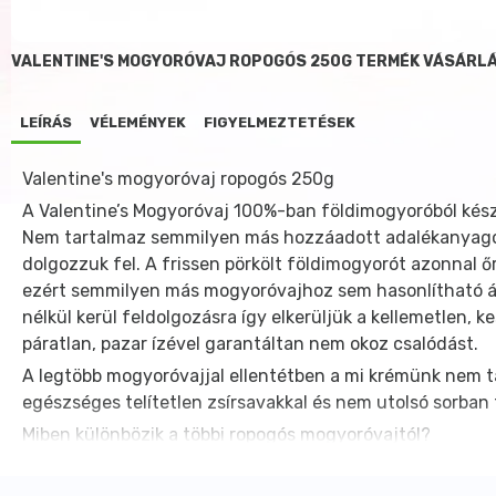
VALENTINE'S MOGYORÓVAJ ROPOGÓS 250G TERMÉK VÁSÁRL
LEÍRÁS
VÉLEMÉNYEK
FIGYELMEZTETÉSEK
Valentine's mogyoróvaj ropogós 250g
A Valentine’s Mogyoróvaj 100%-ban földimogyoróból készü
Nem tartalmaz semmilyen más hozzáadott adalékanyagot, 
dolgozzuk fel. A frissen pörkölt földimogyorót azonnal őr
ezért semmilyen más mogyoróvajhoz sem hasonlítható áll
nélkül kerül feldolgozásra így elkerüljük a kellemetlen, 
páratlan, pazar ízével garantáltan nem okoz csalódást.
A legtöbb mogyoróvajjal ellentétben a mi krémünk nem ta
egészséges telítetlen zsírsavakkal és nem utolsó sorban 
Miben különbözik a többi ropogós mogyoróvajtól?
Más gyártók csupán annyit tesznek, hogy nem őrlik telje
szemben a már krémessé őrölt mogyoróvajhoz keverünk 