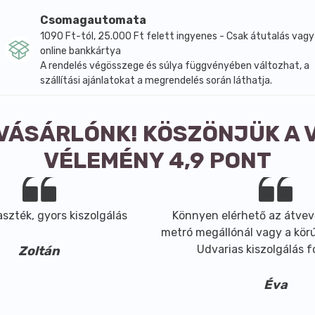
Csomagautomata
1090 Ft-tól, 25.000 Ft felett ingyenes - Csak átutalás vagy
online bankkártya
A rendelés végösszege és súlya függvényében változhat, a
szállítási ajánlatokat a megrendelés során láthatja.
rtásához
lmaz
 VÁSÁRLÓNK! KÖSZÖNJÜK A 
VÉLEMÉNY 4,9 PONT
szték, gyors kiszolgálás
Könnyen elérhető az átvev
metró megállónál vagy a körút
Udvarias kiszolgálás 
Zoltán
Éva