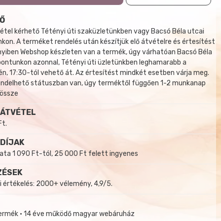
Ő
tel kérhető Tétényi úti szaküzletünkben vagy Bacsó Béla utcai
kon. A terméket rendelés után készítjük elő átvételre és értesítést
yiben Webshop készleten van a termék, úgy várhatóan Bacsó Béla
 pontunkon azonnal, Tétényi úti üzletünkben leghamarabb a
, 17:30-tól vehető át. Az értesítést mindkét esetben várja meg.
endelhető státuszban van, úgy terméktől függően 1-2 munkanap
 össze
 ÁTVÉTEL
Ft.
 DÍJAK
a 1 090 Ft-tól, 25 000 Ft felett ingyenes
ZÉSEK
i értékelés: 2000+ vélemény, 4,9/5.
termék • 14 éve működő magyar webáruház