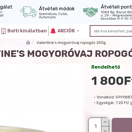
gálat
Átvételi pont
Átvételi módok
0-
1084 Bp. Bacsó Bé
Személyes, Futár,
il
u. 29 - Megrendelé
Automata
követően H-P 10-1
Bolti kínálatban
AKCIÓK
Valentine's mogyoróvaj ropogós 250g
INE'S MOGYORÓVAJ ROPOG
Rendelhető
1 800F
Vonalkód:
5999887
Egységár:
7.20 Ft/ 