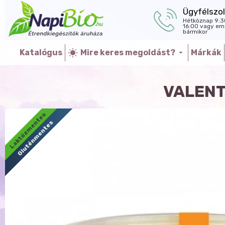
Ügyfélszol
Hétköznap 9:3
16:00 vagy ema
bármikor
Katalógus
Mire keres megoldást?
Márkák
VALENT
Laktózmentes
Gluténmentes