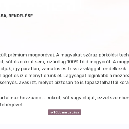
ÁSA, RENDELÉSE
lt prémium mogyoróvaj. A magvakat száraz pörkölési technol
sót és cukrot sem, kizárólag 100% földimogyorót. A mogyo
öljük, így páratlan, zamatos és friss íz világgal rendelkezi
agot és íz élményt érünk el. Lágyságát leginkább a mézhez
kesernyés, avas ízt, melyet biztosan te is tapasztalhattál k
rtalmaz hozzáadott cukrot, sót vagy olajat, ezzel szemben 
fehérjével.
sen krémessé a vajat, hanem egy bizonyos szintnél megállnak
3-6 mm méretű mogyoró darabkákat. Ennek köszönhetően pár