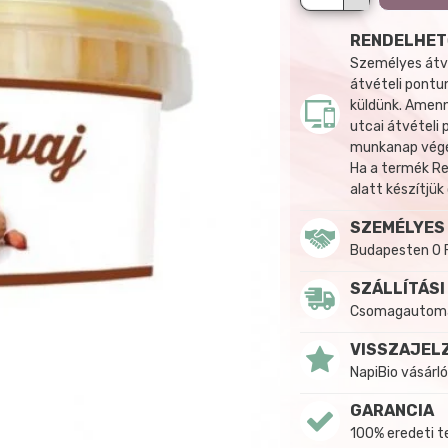
RENDELHET
Személyes átvé
átvételi pontun
küldünk. Amenn
utcai átvételi
munkanap végén
Ha a termék R
alatt készítjük
SZEMÉLYES
Budapesten 0 
SZÁLLÍTÁSI
Csomagautomat
VISSZAJEL
NapiBio vásárló
GARANCIA
100% eredeti 