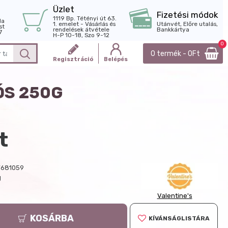
Üzlet
Fizetési módok
1119 Bp. Tétényi út 63.
la
1. emelet - Vásárlás és
Utánvét, Előre utalás,
st
rendelések átvétele
Bankkártya
7
H-P 10-18, Szo 9-12
0
0 termék - 0Ft
Regisztráció
Belépés
ÓS 250G
t
681059
g
Valentine's
KOSÁRBA
KÍVÁNSÁGLISTÁRA