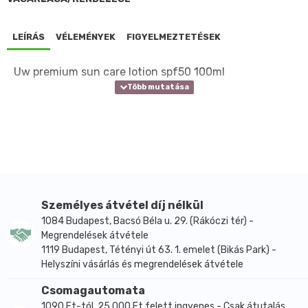
LEÍRÁS
VÉLEMÉNYEK
FIGYELMEZTETÉSEK
Uw premium sun care lotion spf50 100ml
Személyes átvétel díj nélkül
1084 Budapest, Bacsó Béla u. 29. (Rákóczi tér) -
Megrendelések átvétele
1119 Budapest, Tétényi út 63. 1. emelet (Bikás Park) -
Helyszíni vásárlás és megrendelések átvétele
Csomagautomata
1090 Ft-tól, 25.000 Ft felett ingyenes - Csak átutalás