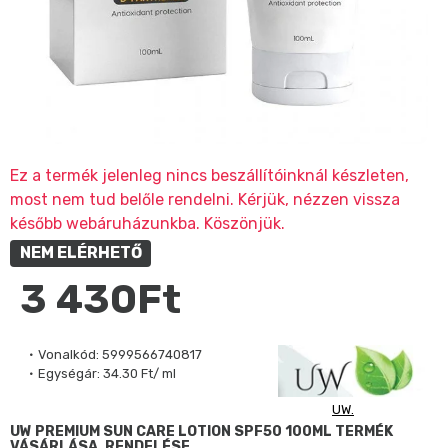
Ez a termék jelenleg nincs beszállítóinknál készleten,
most nem tud belőle rendelni. Kérjük, nézzen vissza
később webáruházunkba. Köszönjük.
NEM ELÉRHETŐ
3 430Ft
Vonalkód:
5999566740817
Egységár:
34.30 Ft/ ml
UW.
UW PREMIUM SUN CARE LOTION SPF50 100ML TERMÉK
VÁSÁRLÁSA, RENDELÉSE