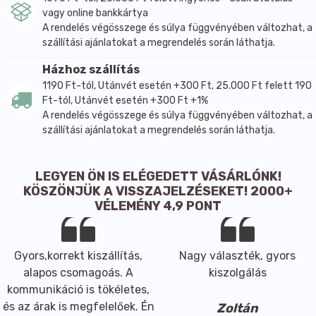
vagy online bankkártya
A rendelés végösszege és súlya függvényében változhat, a
szállítási ajánlatokat a megrendelés során láthatja.
Házhoz szállítás
1190 Ft-tól, Utánvét esetén +300 Ft, 25.000 Ft felett 190
Ft-tól, Utánvét esetén +300 Ft +1%
A rendelés végösszege és súlya függvényében változhat, a
szállítási ajánlatokat a megrendelés során láthatja.
LEGYEN ÖN IS ELÉGEDETT VÁSÁRLÓNK!
KÖSZÖNJÜK A VISSZAJELZÉSEKET! 2000+
VÉLEMÉNY 4,9 PONT
Gyors,korrekt kiszállítás,
Nagy választék, gyors
alapos csomagoás. A
kiszolgálás
kommunikáció is tökéletes,
és az árak is megfelelőek. Én
Zoltán