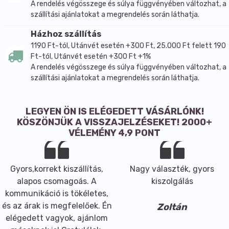
A rendelés végösszege és súlya függvényében változhat, a
szállítási ajánlatokat a megrendelés során láthatja.
Házhoz szállítás
1190 Ft-tól, Utánvét esetén +300 Ft, 25.000 Ft felett 190
Ft-tól, Utánvét esetén +300 Ft +1%
A rendelés végösszege és súlya függvényében változhat, a
szállítási ajánlatokat a megrendelés során láthatja.
LEGYEN ÖN IS ELÉGEDETT VÁSÁRLÓNK!
KÖSZÖNJÜK A VISSZAJELZÉSEKET! 2000+
VÉLEMÉNY 4,9 PONT
Gyors,korrekt kiszállítás,
Nagy választék, gyors
alapos csomagoás. A
kiszolgálás
kommunikáció is tökéletes,
és az árak is megfelelőek. Én
Zoltán
elégedett vagyok, ajánlom