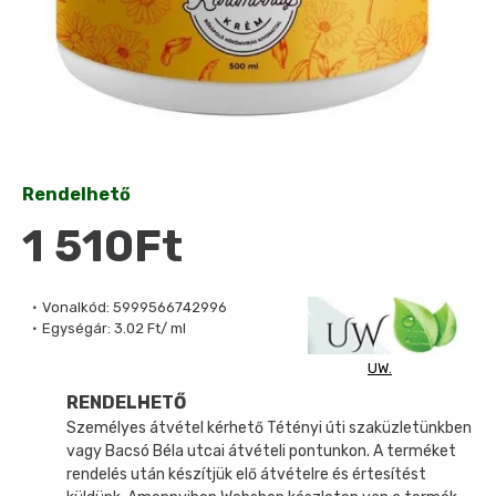
Rendelhető
1 510Ft
Vonalkód:
5999566742996
Egységár:
3.02 Ft/ ml
UW.
RENDELHETŐ
Személyes átvétel kérhető Tétényi úti szaküzletünkben
vagy Bacsó Béla utcai átvételi pontunkon. A terméket
rendelés után készítjük elő átvételre és értesítést