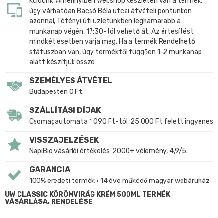
küldünk. Amennyiben Webshop készleten van a termék,
úgy várhatóan Bacsó Béla utcai átvételi pontunkon
azonnal, Tétényi úti üzletünkben leghamarabb a
munkanap végén, 17:30-tól vehető át. Az értesítést
mindkét esetben várja meg. Ha a termék Rendelhető
státuszban van, úgy terméktől függően 1-2 munkanap
alatt készítjük össze
SZEMÉLYES ÁTVÉTEL
Budapesten 0 Ft.
SZÁLLÍTÁSI DÍJAK
Csomagautomata 1 090 Ft-tól, 25 000 Ft felett ingyenes
VISSZAJELZÉSEK
NapiBio vásárlói értékelés: 2000+ vélemény, 4,9/5.
GARANCIA
100% eredeti termék • 14 éve működő magyar webáruház
UW CLASSIC KÖRÖMVIRÁG KRÉM 500ML TERMÉK
VÁSÁRLÁSA, RENDELÉSE