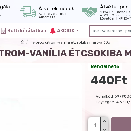
gálat
Átvételi pont
Átvételi módok
0-
1084 Bp. Bacsó Bé
Személyes, Futár,
il
u. 29 - Megrendelé
Automata
követően H-P 10-1
Bolti kínálatban
AKCIÓK
Tworoo citrom-vanília étcsokiba mártva 30g
TROM-VANÍLIA ÉTCSOKIBA 
Rendelhető
440Ft
Vonalkód:
5999886
Egységár:
14.67 Ft/