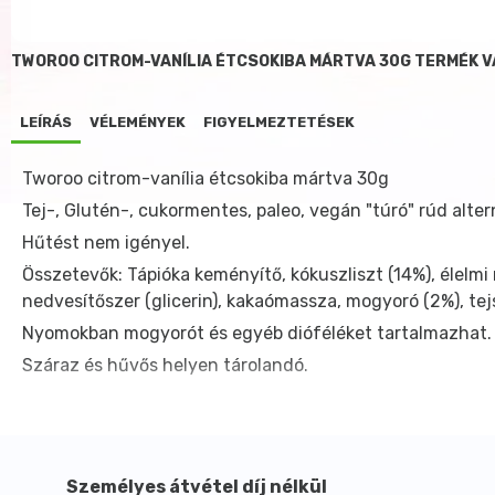
TWOROO CITROM-VANÍLIA ÉTCSOKIBA MÁRTVA 30G TERMÉK 
LEÍRÁS
VÉLEMÉNYEK
FIGYELMEZTETÉSEK
Tworoo citrom-vanília étcsokiba mártva 30g
Tej-, Glutén-, cukormentes, paleo, vegán "túró" rúd alt
Hűtést nem igényel.
Összetevők: Tápióka keményítő, kókuszliszt (14%), élelmi r
nedvesítőszer (glicerin), kakaómassza, mogyoró (2%), tej
Nyomokban mogyorót és egyéb dióféléket tartalmazhat.
Száraz és hűvős helyen tárolandó.
Személyes átvétel díj nélkül