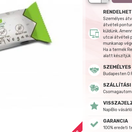
RENDELHET
Személyes átvé
átvételi pontun
küldünk. Amenn
utcai átvételi
munkanap végén
Ha a termék R
alatt készítjük
SZEMÉLYES
Budapesten 0 
SZÁLLÍTÁSI
Csomagautomat
VISSZAJEL
NapiBio vásárló
GARANCIA
100% eredeti 