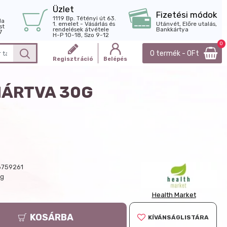
Üzlet
Fizetési módok
1119 Bp. Tétényi út 63.
la
1. emelet - Vásárlás és
Utánvét, Előre utalás,
st
rendelések átvétele
Bankkártya
7
H-P 10-18, Szo 9-12
0
0 termék - 0Ft
Regisztráció
Belépés
MÁRTVA 30G
759261
 g
Health Market
KOSÁRBA
KÍVÁNSÁGLISTÁRA