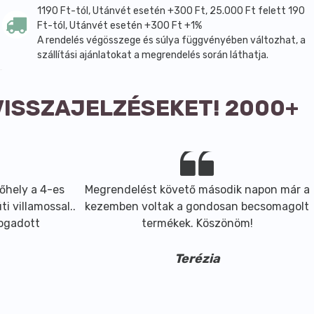
1190 Ft-tól, Utánvét esetén +300 Ft, 25.000 Ft felett 190
Ft-tól, Utánvét esetén +300 Ft +1%
A rendelés végösszege és súlya függvényében változhat, a
szállítási ajánlatokat a megrendelés során láthatja.
VISSZAJELZÉSEKET! 2000+
őhely a 4-es
Megrendelést követő második napon már a
i villamossal..
kezemben voltak a gondosan becsomagolt
fogadott
termékek. Köszönöm!
Terézia