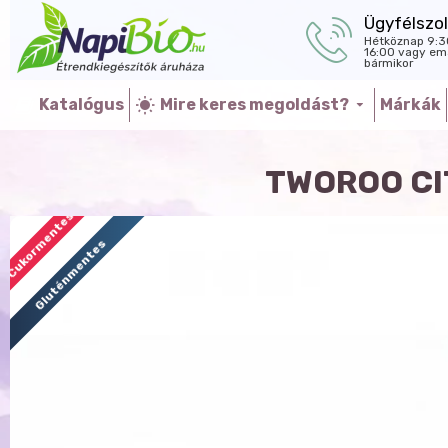
Ügyfélszol
Hétköznap 9:3
16:00 vagy ema
bármikor
Katalógus
Mire keres megoldást?
Márkák
TWOROO CI
Cukormentes
Gluténmentes