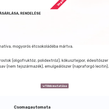
Vegán
VÁSÁRLÁSA, RENDELÉSE
ernatíva, mogyorós étcsokoládéba mártva.
ostok (oligofruktóz, polidextróz), kókusztejpor, édesítőszer 
sav (nem tejszármazék), emulgeálószer (napraforgó lecitin),
Csomagautomata