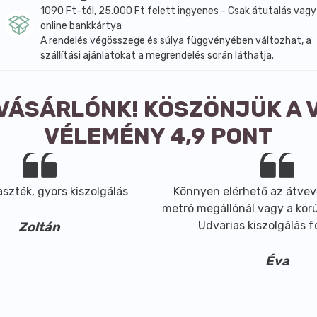
1090 Ft-tól, 25.000 Ft felett ingyenes - Csak átutalás vagy
online bankkártya
A rendelés végösszege és súlya függvényében változhat, a
szállítási ajánlatokat a megrendelés során láthatja.
 VÁSÁRLÓNK! KÖSZÖNJÜK A 
VÉLEMÉNY 4,9 PONT
szték, gyors kiszolgálás
Könnyen elérhető az átvev
metró megállónál vagy a körút
Udvarias kiszolgálás 
Zoltán
Éva