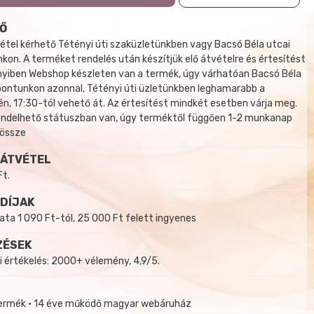
Ő
tel kérhető Tétényi úti szaküzletünkben vagy Bacsó Béla utcai
kon. A terméket rendelés után készítjük elő átvételre és értesítést
yiben Webshop készleten van a termék, úgy várhatóan Bacsó Béla
 pontunkon azonnal, Tétényi úti üzletünkben leghamarabb a
, 17:30-tól vehető át. Az értesítést mindkét esetben várja meg.
endelhető státuszban van, úgy terméktől függően 1-2 munkanap
 össze
 ÁTVÉTEL
Ft.
 DÍJAK
a 1 090 Ft-tól, 25 000 Ft felett ingyenes
ZÉSEK
i értékelés: 2000+ vélemény, 4,9/5.
termék • 14 éve működő magyar webáruház