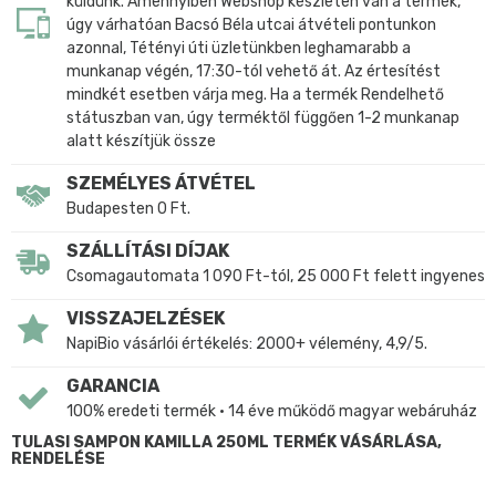
küldünk. Amennyiben Webshop készleten van a termék,
úgy várhatóan Bacsó Béla utcai átvételi pontunkon
azonnal, Tétényi úti üzletünkben leghamarabb a
munkanap végén, 17:30-tól vehető át. Az értesítést
mindkét esetben várja meg. Ha a termék Rendelhető
státuszban van, úgy terméktől függően 1-2 munkanap
alatt készítjük össze
SZEMÉLYES ÁTVÉTEL
Budapesten 0 Ft.
SZÁLLÍTÁSI DÍJAK
Csomagautomata 1 090 Ft-tól, 25 000 Ft felett ingyenes
VISSZAJELZÉSEK
NapiBio vásárlói értékelés: 2000+ vélemény, 4,9/5.
GARANCIA
100% eredeti termék • 14 éve működő magyar webáruház
TULASI SAMPON KAMILLA 250ML TERMÉK VÁSÁRLÁSA,
RENDELÉSE