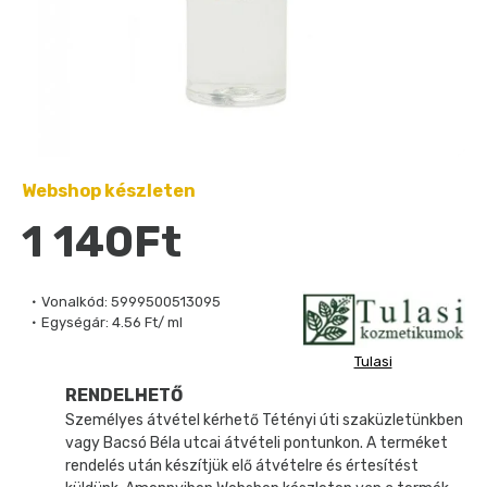
Webshop készleten
1 140Ft
Vonalkód:
5999500513095
Egységár:
4.56 Ft/ ml
Tulasi
RENDELHETŐ
Személyes átvétel kérhető Tétényi úti szaküzletünkben
vagy Bacsó Béla utcai átvételi pontunkon. A terméket
rendelés után készítjük elő átvételre és értesítést