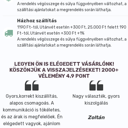
A rendelés végösszege és súlya függvényében változhat, a
szállítási ajánlatokat a megrendelés során láthatja.
Házhoz szállítás
1190 Ft-tól, Utánvét esetén +300 Ft, 25.000 Ft felett 190
Ft-tól, Utánvét esetén +300 Ft +1%
A rendelés végösszege és súlya függvényében változhat, a
szállítási ajánlatokat a megrendelés során láthatja.
LEGYEN ÖN IS ELÉGEDETT VÁSÁRLÓNK!
KÖSZÖNJÜK A VISSZAJELZÉSEKET! 2000+
VÉLEMÉNY 4,9 PONT
Gyors,korrekt kiszállítás,
Nagy választék, gyors
alapos csomagoás. A
kiszolgálás
kommunikáció is tökéletes,
és az árak is megfelelőek. Én
Zoltán
elégedett vagyok, ajánlom