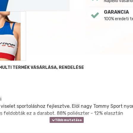
NapiBio vásárló
GARANCIA
100% eredeti 
MULTI TERMÉK VÁSÁRLÁSA, RENDELÉSE
i
viselet sportoláshoz fejlesztve. Elöl nagy Tommy Sport nyo
is feldobták ez a darabot. 88% poliészter - 12% elasztán