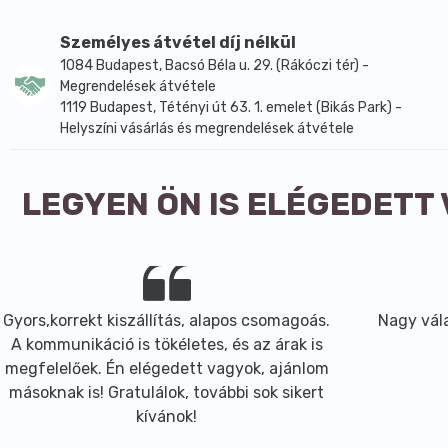
Személyes átvétel díj nélkül
1084 Budapest, Bacsó Béla u. 29. (Rákóczi tér) -
Megrendelések átvétele
1119 Budapest, Tétényi út 63. 1. emelet (Bikás Park) -
Helyszíni vásárlás és megrendelések átvétele
LEGYEN ÖN IS ELÉGEDETT
Gyors,korrekt kiszállítás, alapos csomagoás.
Nagy vála
A kommunikáció is tökéletes, és az árak is
megfelelőek. Én elégedett vagyok, ajánlom
másoknak is! Gratulálok, további sok sikert
kívánok!