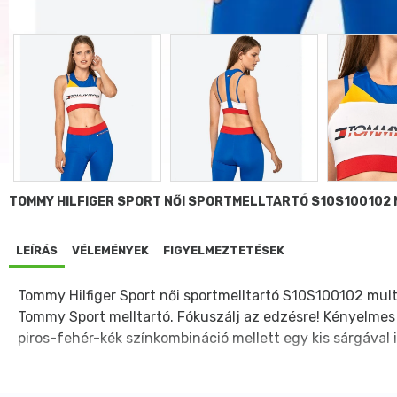
TOMMY HILFIGER SPORT NŐI SPORTMELLTARTÓ S10S100102 
LEÍRÁS
VÉLEMÉNYEK
FIGYELMEZTETÉSEK
Tommy Hilfiger Sport női sportmelltartó S10S100102 mult
Tommy Sport melltartó. Fókuszálj az edzésre! Kényelmes 
piros-fehér-kék színkombináció mellett egy kis sárgával 