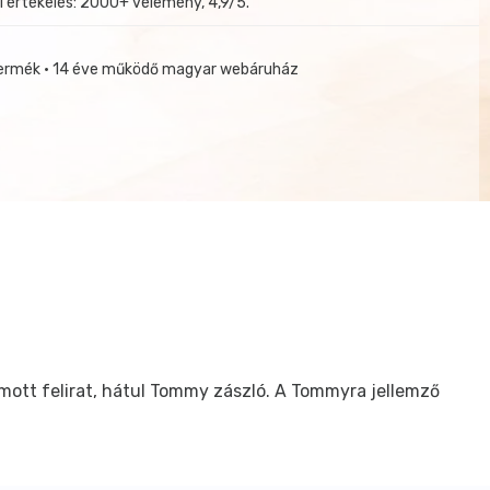
i értékelés: 2000+ vélemény, 4,9/5.
termék • 14 éve működő magyar webáruház
mott felirat, hátul Tommy zászló. A Tommyra jellemző