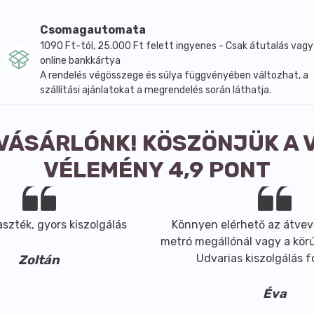
Csomagautomata
1090 Ft-tól, 25.000 Ft felett ingyenes - Csak átutalás vagy
online bankkártya
A rendelés végösszege és súlya függvényében változhat, a
szállítási ajánlatokat a megrendelés során láthatja.
 VÁSÁRLÓNK! KÖSZÖNJÜK A 
VÉLEMÉNY 4,9 PONT
szték, gyors kiszolgálás
Könnyen elérhető az átvev
metró megállónál vagy a körút
Udvarias kiszolgálás 
Zoltán
Éva