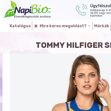
Ügyfélszol
Hétköznap 9:3
16:00 vagy ema
bármikor
Katalógus
Mire keres megoldást?
Márkák
TOMMY HILFIGER S