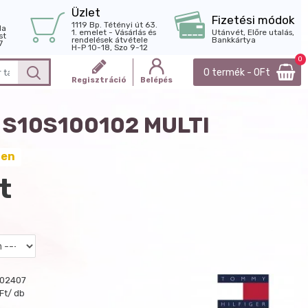
Üzlet
Fizetési módok
1119 Bp. Tétényi út 63.
la
1. emelet - Vásárlás és
Utánvét, Előre utalás,
st
rendelések átvétele
Bankkártya
7
H-P 10-18, Szo 9-12
0
0 termék - 0Ft
Regisztráció
Belépés
 S10S100102 MULTI
ten
t
102407
Ft/ db