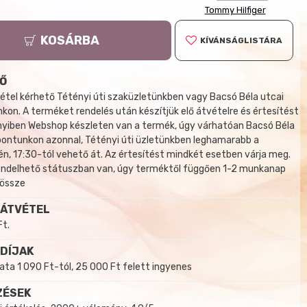
Tommy Hilfiger
KOSÁRBA
KÍVÁNSÁGLISTÁRA
Ő
tel kérhető Tétényi úti szaküzletünkben vagy Bacsó Béla utcai
kon. A terméket rendelés után készítjük elő átvételre és értesítést
yiben Webshop készleten van a termék, úgy várhatóan Bacsó Béla
 pontunkon azonnal, Tétényi úti üzletünkben leghamarabb a
, 17:30-tól vehető át. Az értesítést mindkét esetben várja meg.
endelhető státuszban van, úgy terméktől függően 1-2 munkanap
 össze
 ÁTVÉTEL
Ft.
 DÍJAK
a 1 090 Ft-tól, 25 000 Ft felett ingyenes
ZÉSEK