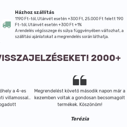
Házhoz szállítás
1190 Ft-tól, Utánvét esetén +300 Ft, 25.000 Ft felett 190
Ft-tól, Utánvét esetén +300 Ft +1%
A rendelés végösszege és súlya függvényében változhat, a
szállítási ajánlatokat a megrendelés során láthatja.
VISSZAJELZÉSEKET! 2000+
őhely a 4-es
Megrendelést követő második napon már a
i villamossal..
kezemben voltak a gondosan becsomagolt
fogadott
termékek. Köszönöm!
Terézia