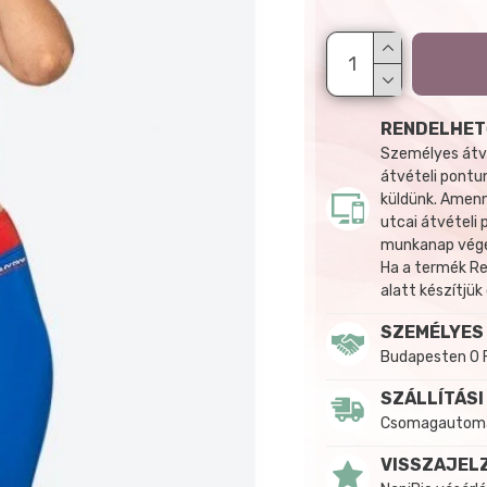
RENDELHET
Személyes átvé
átvételi pontun
küldünk. Amenn
utcai átvételi
munkanap végén
Ha a termék R
alatt készítjük
SZEMÉLYES
Budapesten 0 
SZÁLLÍTÁSI
Csomagautomat
VISSZAJEL