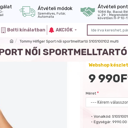
gálat
Átvételi pont
Átvételi módok
0-
1084 Bp. Bacsó Bé
Személyes, Futár,
il
u. 29 - Megrendelé
Automata
követően H-P 10-1
Bolti kínálatban
AKCIÓK
Tommy Hilfiger Sport női sportmelltartó S10S100102 multi
PORT NŐI SPORTMELLTARTÓ
Webshop készle
9 990F
Méret
Vonalkód:
S10S100
Egységár:
9990.00 