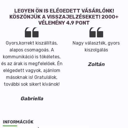
LEGYEN ÖN IS ELÉGEDETT VÁSÁRLÓNK!
KÖSZÖNJÜK A VISSZAJELZÉSEKET! 2000+
VÉLEMÉNY 4,9 PONT
Gyors,korrekt kiszállítás,
Nagy választék, gyors
alapos csomagoás. A
kiszolgálás
kommunikáció is tökéletes,
és az árak is megfelelőek. Én
Zoltán
elégedett vagyok, ajánlom
másoknak is! Gratulálok,
további sok sikert kívánok!
Gabriella
INFORMÁCIÓK