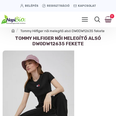
BELÉPÉS
REGISZTRÁCIÓ
KAPCSOLAT
0
Tommy Hilfiger női melegítő alsó DW0DW12635 fekete
TOMMY HILFIGER NŐI MELEGÍTŐ ALSÓ
DW0DW12635 FEKETE