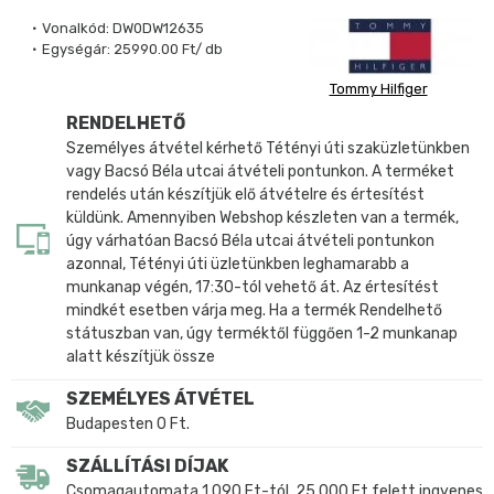
Vonalkód:
DW0DW12635
Egységár:
25990.00 Ft/ db
Tommy Hilfiger
RENDELHETŐ
Személyes átvétel kérhető Tétényi úti szaküzletünkben
vagy Bacsó Béla utcai átvételi pontunkon. A terméket
rendelés után készítjük elő átvételre és értesítést
küldünk. Amennyiben Webshop készleten van a termék,
úgy várhatóan Bacsó Béla utcai átvételi pontunkon
azonnal, Tétényi úti üzletünkben leghamarabb a
munkanap végén, 17:30-tól vehető át. Az értesítést
mindkét esetben várja meg. Ha a termék Rendelhető
státuszban van, úgy terméktől függően 1-2 munkanap
alatt készítjük össze
SZEMÉLYES ÁTVÉTEL
Budapesten 0 Ft.
SZÁLLÍTÁSI DÍJAK
Csomagautomata 1 090 Ft-tól, 25 000 Ft felett ingyenes