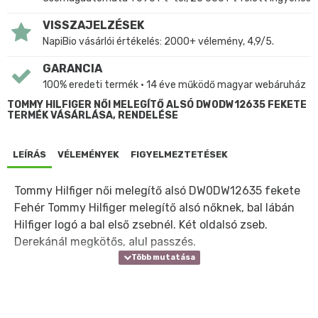
VISSZAJELZÉSEK
NapiBio vásárlói értékelés: 2000+ vélemény, 4,9/5.
GARANCIA
100% eredeti termék • 14 éve működő magyar webáruház
TOMMY HILFIGER NŐI MELEGÍTŐ ALSÓ DW0DW12635 FEKETE
TERMÉK VÁSÁRLÁSA, RENDELÉSE
LEÍRÁS
VÉLEMÉNYEK
FIGYELMEZTETÉSEK
Tommy Hilfiger női melegítő alsó DW0DW12635 fekete
Fehér Tommy Hilfiger melegítő alsó nőknek, bal lábán
Hilfiger logó a bal első zsebnél. Két oldalsó zseb.
Derekánál megkötős, alul passzés.