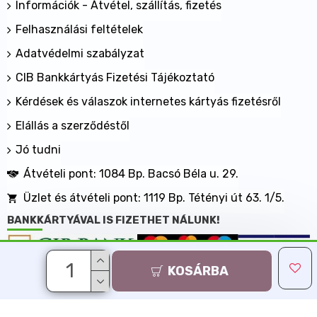
Információk - Átvétel, szállítás, fizetés
Felhasználási feltételek
Adatvédelmi szabályzat
CIB Bankkártyás Fizetési Tájékoztató
Kérdések és válaszok internetes kártyás fizetésről
Elállás a szerződéstől
Jó tudni
Átvételi pont: 1084 Bp. Bacsó Béla u. 29.
Üzlet és átvételi pont: 1119 Bp. Tétényi út 63. 1/5.
BANKKÁRTYÁVAL IS FIZETHET NÁLUNK!
KOSÁRBA
Minden jog fenntartva, MaxShopping Kft. 2013-2026
Árukereső.hu