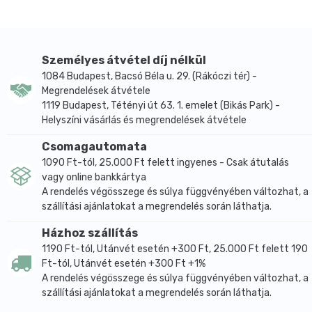
Személyes átvétel díj nélkül
1084 Budapest, Bacsó Béla u. 29. (Rákóczi tér) -
Megrendelések átvétele
1119 Budapest, Tétényi út 63. 1. emelet (Bikás Park) -
Helyszíni vásárlás és megrendelések átvétele
Csomagautomata
1090 Ft-tól, 25.000 Ft felett ingyenes - Csak átutalás
vagy online bankkártya
A rendelés végösszege és súlya függvényében változhat, a
szállítási ajánlatokat a megrendelés során láthatja.
Házhoz szállítás
1190 Ft-tól, Utánvét esetén +300 Ft, 25.000 Ft felett 190
Ft-tól, Utánvét esetén +300 Ft +1%
A rendelés végösszege és súlya függvényében változhat, a
szállítási ajánlatokat a megrendelés során láthatja.