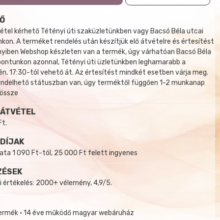
Ő
tel kérhető Tétényi úti szaküzletünkben vagy Bacsó Béla utcai
kon. A terméket rendelés után készítjük elő átvételre és értesítést
yiben Webshop készleten van a termék, úgy várhatóan Bacsó Béla
 pontunkon azonnal, Tétényi úti üzletünkben leghamarabb a
, 17:30-tól vehető át. Az értesítést mindkét esetben várja meg.
endelhető státuszban van, úgy terméktől függően 1-2 munkanap
 össze
 ÁTVÉTEL
Ft.
 DÍJAK
a 1 090 Ft-tól, 25 000 Ft felett ingyenes
ZÉSEK
i értékelés: 2000+ vélemény, 4,9/5.
termék • 14 éve működő magyar webáruház