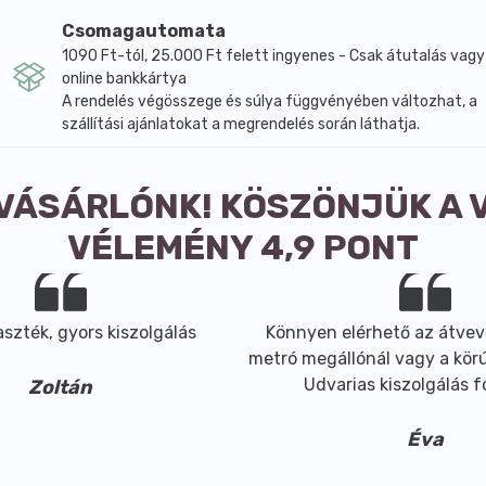
ban is !)
Csomagautomata
1090 Ft-tól, 25.000 Ft felett ingyenes - Csak átutalás vagy
zzák az izzadtság képződését (nem kívánt folyamat, mivel a
online bankkártya
, főleg azokon a helyeken, ahol nem éri levegő (lábak, hóna
A rendelés végösszege és súlya függvényében változhat, a
szállítási ajánlatokat a megrendelés során láthatja.
tén
lelős baktériumok elszaporodását az izzadt területeken
 VÁSÁRLÓNK! KÖSZÖNJÜK A 
ére, gyerekeknek és felnőtteknek egyaránt
VÉLEMÉNY 4,9 PONT
en
szték, gyors kiszolgálás
Könnyen elérhető az átvev
 nagyon kevés fogy egy használatnál
metró megállónál vagy a körút
olyamatát és a méreganyagok eltávolítását a szervezetből.
Udvarias kiszolgálás 
Zoltán
rre, vagy felvihetjük a nedves bőrre. Használhatunk mellé 1-
Éva
y szőrtelenítés után: helyileg alkalmazzuk a nedves bőrre