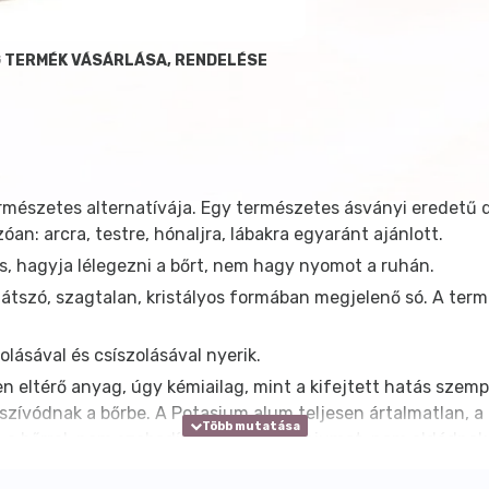
G TERMÉK VÁSÁRLÁSA, RENDELÉSE
mészetes alternatívája. Egy természetes ásványi eredetű 
óan: arcra, testre, hónaljra, lábakra egyaránt ajánlott.
s, hagyja lélegezni a bőrt, nem hagy nyomot a ruhán.
tszó, szagtalan, kristályos formában megjelenő só. A term
bolásával és csíszolásával nyerik.
eltérő anyag, úgy kémiailag, mint a kifejtett hatás szemp
zívódnak a bőrbe. A Potasium alum teljesen ártalmatlan, a 
a a bőrrel, nem szabadítanak fel aluminiumot, nem oldódnak
termelt alunitból készült, a második pedig iparilag szinte