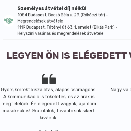
sor gyártó kristáyos dezodorként előállítja, ebben a formá
Személyes átvétel díj nélkül
JEGYEZZÜK MEG
1084 Budapest, Bacsó Béla u. 29. (Rákóczi tér) -
- az izzadásgátlók elzárják a pórusokat és megakadályo
Megrendelések átvétele
- dezodorok az izzadtságtól fejlődő baktériumokra hatnak
1119 Budapest, Tétényi út 63. 1. emelet (Bikás Park) -
Tulajdonságok:
Helyszíni vásárlás és megrendelések átvétele
- szabadon hagyva a pórusokat, hagyja a bőrt lélegezni
- vérzéselállító: csökkenti a vérzést kisebb sérülések ese
- baktériumölő: megakadályozza a kellemetlen szagért fe
LEGYEN ÖN IS ELÉGEDETT
- tisztító és csillapító: rovarcsípésekre, irritációk eset
- enyhíti a viszketegséget
- enyhén hegesítő hatású
- összehúzó hatású, összehúzza a pórusokat
- semleges: nem illatos, használatkor szagtalan, színtel
Gyors,korrekt kiszállítás, alapos csomagoás.
Nagy vála
- nagyon gazdaságos: sokat tart (kb. 12 hónapot) mivel
A kommunikáció is tökéletes, és az árak is
- nem izzadásgátló: nem gátolja az izzadás fiziológiai f
megfelelőek. Én elégedett vagyok, ajánlom
Használata:
másoknak is! Gratulálok, további sok sikert
- dezodorként: megnedvesítjük a timsót és felvisszük a bő
kívánok!
- vérzéscsillapítóként, összehúzóként borotválkozás vag