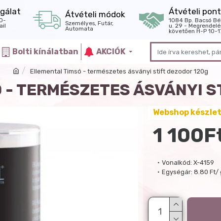
gálat
Átvételi pont
Átvételi módok
0-
1084 Bp. Bacsó Bé
Személyes, Futár,
il
u. 29 - Megrendelé
Automata
követően H-P 10-1
Bolti kínálatban
AKCIÓK
Ellemental Timsó - természetes ásványi stift dezodor 120g
 - TERMÉSZETES ÁSVÁNYI S
Webshop készle
1 100F
Vonalkód:
X-4159
Egységár:
8.80 Ft/