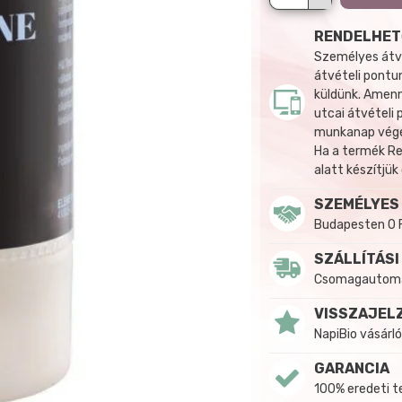
RENDELHET
Személyes átvé
átvételi pontun
küldünk. Amenn
utcai átvételi
munkanap végén
Ha a termék R
alatt készítjük
SZEMÉLYES
Budapesten 0 
SZÁLLÍTÁSI
Csomagautomat
VISSZAJEL
NapiBio vásárló
GARANCIA
100% eredeti 