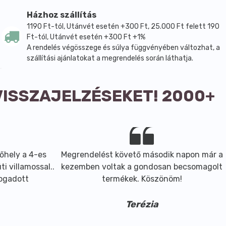
Házhoz szállítás
1190 Ft-tól, Utánvét esetén +300 Ft, 25.000 Ft felett 190
 szervezet nem tudja eltávolítani a méreganyagokat)
Ft-tól, Utánvét esetén +300 Ft +1%
lj)
A rendelés végösszege és súlya függvényében változhat, a
szállítási ajánlatokat a megrendelés során láthatja.
VISSZAJELZÉSEKET! 2000+
őhely a 4-es
Megrendelést követő második napon már a
i villamossal..
kezemben voltak a gondosan becsomagolt
fogadott
termékek. Köszönöm!
2 csepp illóolajat vagy illatosítót
Terézia