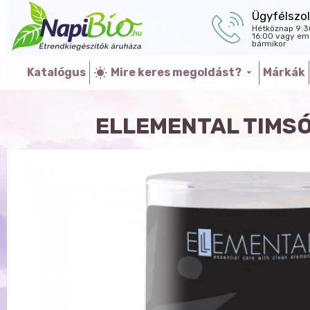
Ügyfélszol
Hétköznap 9:3
16:00 vagy ema
bármikor
Katalógus
Mire keres megoldást?
Márkák
ELLEMENTAL TIMSÓ