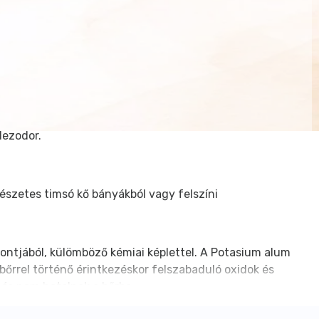
dezodor.
észetes timsó kő bányákból vagy felszíni
ontjából, külömböző kémiai képlettel. A Potasium alum
bőrrel történő érintkezéskor felszabaduló oxidok és
 és nem hatolnak a bőrbe.
tizált, alumíniumsóval, és elkerülendő (figyelem ! egy