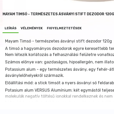
MAYAM TIMSÓ - TERMÉSZETES ÁSVÁNYI STIFT DEZODOR 120
LEÍRÁS
VÉLEMÉNYEK
FIGYELMEZTETÉSEK
Mayam Timsó - természetes ásványi stift dezodor 120g
A timsó a hagyományos dezodorok egyre keresettebb ter
Nem létezik korlátozás a felhasználási felületre vonatkoz
Számos előnye van: gazdaságos, hipoallergén, nem illato
Potassium alum - egy természetes ásvány, egy fehér-átlá
ásványlelőhelyekről származik.
Előállítási mód: a stick timsót a nyers ásványi só feldara
Potasium alum VERSUS Alumínium: két egymástól teljesen 
molekulák negatív töltésű ionokkal rendelkeznek és nem s
hidroxidok vegyileg stabil anyagok, nem lépnek reakciób
Potasium alum VERSUS Ammonium alum - az első bányából ki