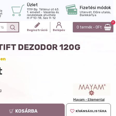
Üzlet
Fizetési módok
1119 Bp. Tétényi út 63.
la
1. emelet - Vásárlás és
Utánvét, Előre utalás,
st
rendelések átvétele
Bankkártya
7
H-P 10-18, Szo 9-12
0
0 termék - 0Ft
Regisztráció
Belépés
TIFT DEZODOR 120G
ten
t
 g
Mayam - Ellemental
KOSÁRBA
KÍVÁNSÁGLISTÁRA