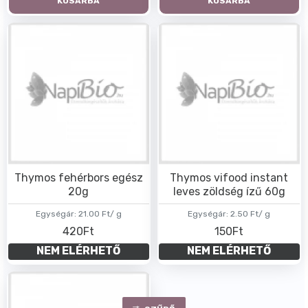
KOSÁRBA
KOSÁRBA
Thymos fehérbors egész
Thymos vifood instant
20g
leves zöldség ízű 60g
Egységár:
21.00 Ft/ g
Egységár:
2.50 Ft/ g
420Ft
150Ft
NEM ELÉRHETŐ
NEM ELÉRHETŐ