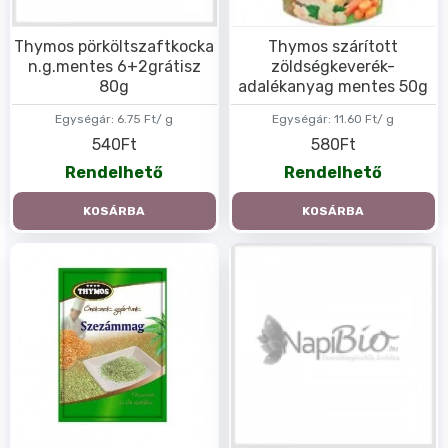
Thymos pörköltszaftkocka
Thymos szárított
n.g.mentes 6+2grátisz
zöldségkeverék-
80g
adalékanyag mentes 50g
Egységár:
6.75 Ft/ g
Egységár:
11.60 Ft/ g
540Ft
580Ft
Rendelhető
Rendelhető
KOSÁRBA
KOSÁRBA