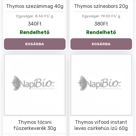
Thymos szezámmag 40g
Thymos színesbors 20g
Egységár:
8.50 Ft/ g
Egységár:
19.00 Ft/ g
340Ft
380Ft
Rendelhető
Rendelhető
KOSÁRBA
KOSÁRBA
Thymos tócsni
Thymos vifood instant
fűszerkeverék 30g
leves csirkehús ízű 60g