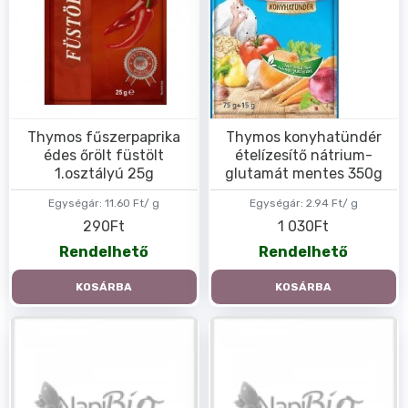
Thymos fűszerpaprika
Thymos konyhatündér
édes őrölt füstölt
ételízesítő nátrium-
1.osztályú 25g
glutamát mentes 350g
Egységár:
11.60 Ft/ g
Egységár:
2.94 Ft/ g
290Ft
1 030Ft
Rendelhető
Rendelhető
KOSÁRBA
KOSÁRBA