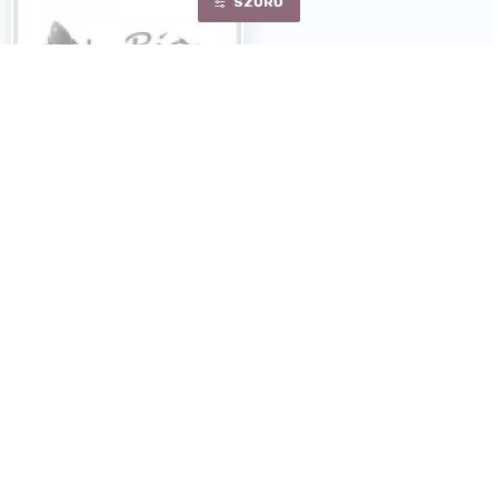
SZŰRŐ
Thymos vifood instant
leves zöldség ízű 60g
Egységár:
2.83 Ft/ g
170Ft
NEM ELÉRHETŐ
A lista végére ért.
Személyes átvétel díj nélkül
1084 Budapest, Bacsó Béla u. 29. (Rákóczi tér) -