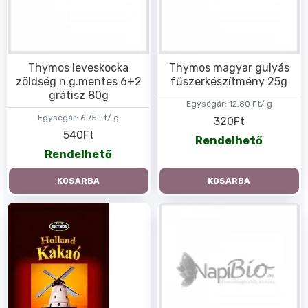
Thymos leveskocka
Thymos magyar gulyás
zöldség n.g.mentes 6+2
fűszerkészítmény 25g
grátisz 80g
Egységár:
12.80 Ft/ g
Egységár:
6.75 Ft/ g
320Ft
540Ft
Rendelhető
Rendelhető
KOSÁRBA
KOSÁRBA