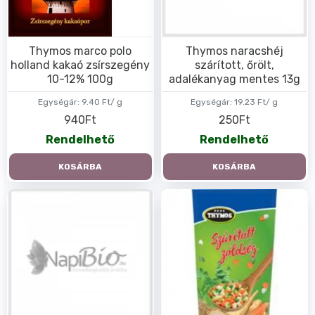
Thymos marco polo
Thymos naracshéj
holland kakaó zsírszegény
szárított, őrölt,
10-12% 100g
adalékanyag mentes 13g
Egységár:
9.40 Ft/ g
Egységár:
19.23 Ft/ g
940Ft
250Ft
Rendelhető
Rendelhető
KOSÁRBA
KOSÁRBA