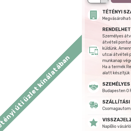
TÉTÉNYI SZ
Megvásárolható:
RENDELHET
Személyes átvé
átvételi pontun
küldünk. Amenn
utcai átvételi
tényi úti üzlet kínálatában
munkanap végén
Ha a termék R
alatt készítjük
SZEMÉLYES
Budapesten 0 
SZÁLLÍTÁSI
Csomagautomat
VISSZAJEL
NapiBio vásárló