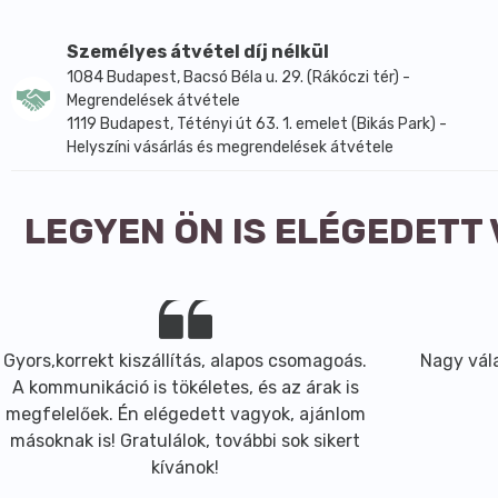
Zsír: 9,4 g
amelyből telített zsírsavak: 1,1 g
Személyes átvétel díj nélkül
Szénhidrát: 7,7 g
1084 Budapest, Bacsó Béla u. 29. (Rákóczi tér) -
amelyből cukrok: 0,6 g
Megrendelések átvétele
1119 Budapest, Tétényi út 63. 1. emelet (Bikás Park) -
Fehérje: 0,4 g
Helyszíni vásárlás és megrendelések átvétele
Só: 0,12 g
LEGYEN ÖN IS ELÉGEDETT
Gyors,korrekt kiszállítás, alapos csomagoás.
Nagy vála
A kommunikáció is tökéletes, és az árak is
megfelelőek. Én elégedett vagyok, ajánlom
másoknak is! Gratulálok, további sok sikert
kívánok!