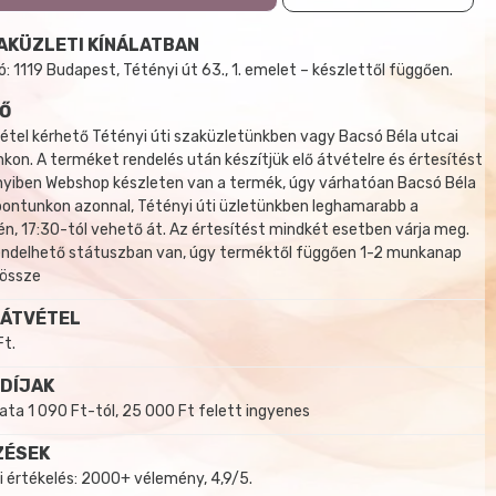
AKÜZLETI KÍNÁLATBAN
 1119 Budapest, Tétényi út 63., 1. emelet – készlettől függően.
Ő
tel kérhető Tétényi úti szaküzletünkben vagy Bacsó Béla utcai
kon. A terméket rendelés után készítjük elő átvételre és értesítést
yiben Webshop készleten van a termék, úgy várhatóan Bacsó Béla
 pontunkon azonnal, Tétényi úti üzletünkben leghamarabb a
, 17:30-tól vehető át. Az értesítést mindkét esetben várja meg.
endelhető státuszban van, úgy terméktől függően 1-2 munkanap
 össze
 ÁTVÉTEL
Ft.
 DÍJAK
a 1 090 Ft-tól, 25 000 Ft felett ingyenes
ZÉSEK
i értékelés: 2000+ vélemény, 4,9/5.