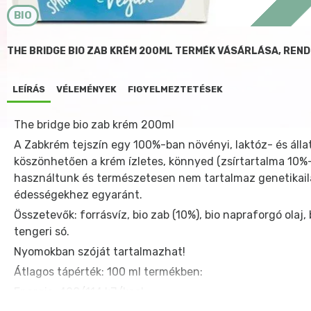
BIO
THE BRIDGE BIO ZAB KRÉM 200ML TERMÉK VÁSÁRLÁSA, REN
LEÍRÁS
VÉLEMÉNYEK
FIGYELMEZTETÉSEK
The bridge bio zab krém 200ml
A Zabkrém tejszín egy 100%-ban növényi, laktóz- és álla
köszönhetően a krém ízletes, könnyed (zsírtartalma 10
használtunk és természetesen nem tartalmaz genetikaila
édességekhez egyaránt.
Összetevők: forrásvíz, bio zab (10%), bio napraforgó olaj,
tengeri só.
Nyomokban szóját tartalmazhat!
Átlagos tápérték: 100 ml termékben:
Energia: 498/114 kJ/kcal