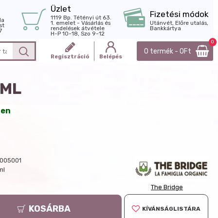
Üzlet
Fizetési módok
1119 Bp. Tétényi út 63.
la
1. emelet - Vásárlás és
Utánvét, Előre utalás,
st
rendelések átvétele
Bankkártya
7
H-P 10-18, Szo 9-12
0
0 termék - 0Ft
Regisztráció
Belépés
0ML
ten
005001
ml
The Bridge
KOSÁRBA
KÍVÁNSÁGLISTÁRA