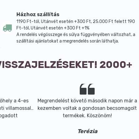
Házhoz szállítás
1190 Ft-tól, Utánvét esetén +300 Ft, 25.000 Ft felett 190
Ft-tól, Utánvét esetén +300 Ft +1%
A rendelés végösszege és súlya függvényében változhat, a
szállítási ajánlatokat a megrendelés során láthatja.
VISSZAJELZÉSEKET! 2000+
őhely a 4-es
Megrendelést követő második napon már a
i villamossal..
kezemben voltak a gondosan becsomagolt
fogadott
termékek. Köszönöm!
Terézia