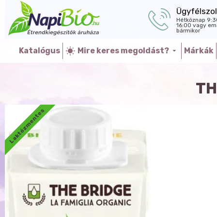
Ügyfélszol
Hétköznap 9:3
16:00 vagy ema
bármikor
Katalógus
Mire keres megoldást?
Márkák
TH
Laktózmentes