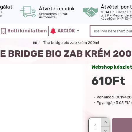
gálat
Átvételi pont
Átvételi módok
0-
1084 Bp. Bacsó Bé
Személyes, Futár,
il
u. 29 - Megrendelé
Automata
követően H-P 10-1
Bolti kínálatban
AKCIÓK
The bridge bio zab krém 200ml
E BRIDGE BIO ZAB KRÉM 20
Webshop készle
610Ft
Vonalkód:
8019428
Egységár:
3.05 Ft/ 