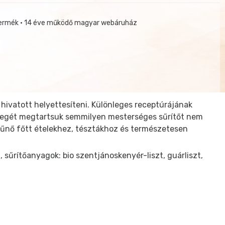
termék • 14 éve működő magyar webáruház
hivatott helyettesíteni. Különleges receptúrájának
llegét megtartsuk semmilyen mesterséges sűrítőt nem
tűnő főtt ételekhez, tésztákhoz és természetesen
, sűrítőanyagok: bio szentjánoskenyér-liszt, guárliszt,