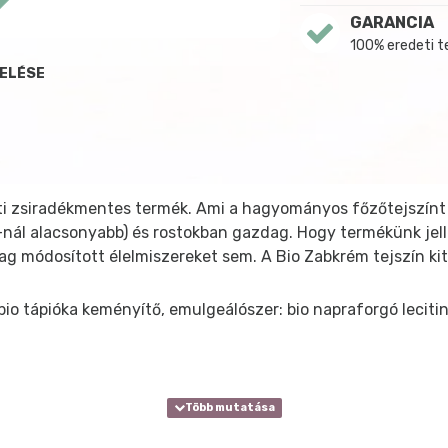
GARANCIA
100% eredeti 
DELÉSE
ti zsiradékmentes termék. Ami a hagyományos főzőtejszínt 
%-nál alacsonyabb) és rostokban gazdag. Hogy termékünk je
g módosított élelmiszereket sem. A Bio Zabkrém tejszín ki
 bio tápióka keményítő, emulgeálószer: bio napraforgó lecitin