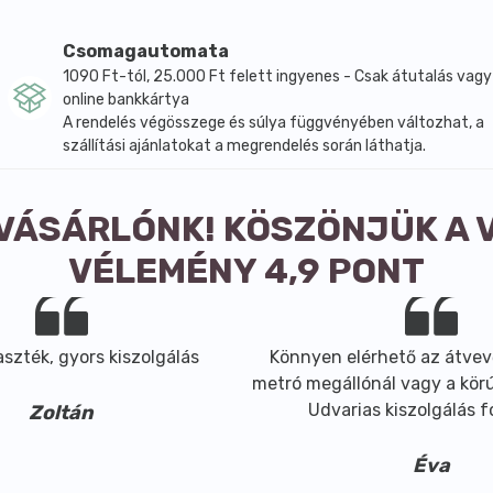
Csomagautomata
1090 Ft-tól, 25.000 Ft felett ingyenes - Csak átutalás vagy
online bankkártya
A rendelés végösszege és súlya függvényében változhat, a
szállítási ajánlatokat a megrendelés során láthatja.
 VÁSÁRLÓNK! KÖSZÖNJÜK A 
VÉLEMÉNY 4,9 PONT
szték, gyors kiszolgálás
Könnyen elérhető az átvev
metró megállónál vagy a körút
Udvarias kiszolgálás 
Zoltán
Éva