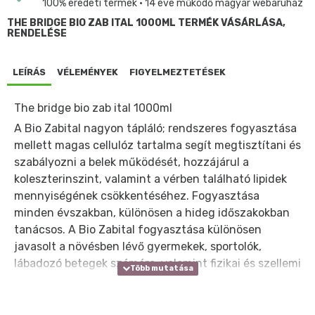
100% eredeti termék • 14 éve működő magyar webáruház
THE BRIDGE BIO ZAB ITAL 1000ML TERMÉK VÁSÁRLÁSA,
RENDELÉSE
LEÍRÁS
VÉLEMÉNYEK
FIGYELMEZTETÉSEK
The bridge bio zab ital 1000ml
A Bio Zabital nagyon tápláló; rendszeres fogyasztása
mellett magas cellulóz tartalma segít megtisztítani és
szabályozni a belek működését, hozzájárul a
koleszterinszint, valamint a vérben található lipidek
mennyiségének csökkentéséhez. Fogyasztása
minden évszakban, különösen a hideg időszakokban
tanácsos. A Bio Zabital fogyasztása különösen
javasolt a növésben lévő gyermekek, sportolók,
lábadozó betegek számára, valamint fizikai és szellemi
megterhelés idején.
Összetevők: forrásvíz, bio zab (14%), bio napraforgó