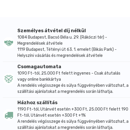
olaj, bio pórsáfrány olaj, tengeri só.
Nyomokban szóját tartalmazhat!
Tejmentes, GMO mentes, vegán.
Hozzáadott cukor nélkül. Természetes módon
Személyes átvétel díj nélkül
előforduló cukrokat tartalmaz.
1084 Budapest, Bacsó Béla u. 29. (Rákóczi tér) -
Átlagos tápérték: 100 ml termékben:
Megrendelések átvétele
1119 Budapest, Tétényi út 63. 1. emelet (Bikás Park) -
Energia: 226/54 kJ/kcal
Helyszíni vásárlás és megrendelések átvétele
Zsír: 1,9 g
Csomagautomata
amelyből telített zsírsavak: 0,3 g
1090 Ft-tól, 25.000 Ft felett ingyenes - Csak átutalás
Szénhidrát: 8 g
vagy online bankkártya
amelyből cukrok: 6,1 g
A rendelés végösszege és súlya függvényében változhat, a
szállítási ajánlatokat a megrendelés során láthatja.
Fehérje: 0,7 g
Só: 0,09 g
Házhoz szállítás
1190 Ft-tól, Utánvét esetén +300 Ft, 25.000 Ft felett 190
Ft-tól, Utánvét esetén +300 Ft +1%
A rendelés végösszege és súlya függvényében változhat, a
szállítási ajánlatokat a megrendelés során láthatja.