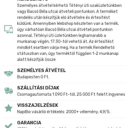
Személyes átvétel kérhető Tétényi úti szaküzletünkben
vagy Bacsó Béla utcai átvételi pontunkon. A terméket
rendelés után készítjük elő átvételre és értesítést
küldünk. Amennyiben Webshop készleten van a termék,
úgy várhatóan Bacsó Béla utcai átvételi pontunkon
azonnal, Tétényi úti üzletünkben leghamarabb a
munkanap végén, 17:30-tól vehető át. Az értesítést
mindkét esetben várja meg. Ha a termék Rendelhető
státuszban van, úgy terméktől függően 1-2 munkanap
alatt készítjük össze
SZEMÉLYES ÁTVÉTEL
Budapesten 0 Ft.
SZÁLLÍTÁSI DÍJAK
Csomagautomata 1 090 Ft-tól, 25 000 Ft felett ingyenes
VISSZAJELZÉSEK
NapiBio vásárlói értékelés: 2000+ vélemény, 4,9/5.
GARANCIA