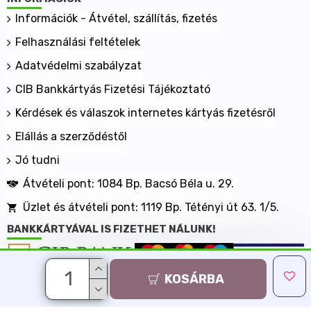
Információk - Átvétel, szállítás, fizetés
Felhasználási feltételek
Adatvédelmi szabályzat
CIB Bankkártyás Fizetési Tájékoztató
Kérdések és válaszok internetes kártyás fizetésről
Elállás a szerződéstől
Jó tudni
Átvételi pont: 1084 Bp. Bacsó Béla u. 29.
Üzlet és átvételi pont: 1119 Bp. Tétényi út 63. 1/5.
BANKKÁRTYÁVAL IS FIZETHET NÁLUNK!
KOSÁRBA
Minden jog fenntartva, MaxShopping Kft. 2013-2026
Árukereső.hu