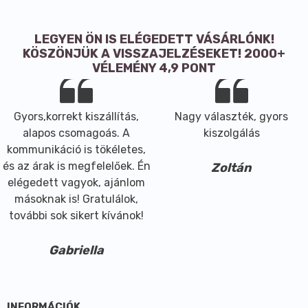
LEGYEN ÖN IS ELÉGEDETT VÁSÁRLÓNK!
KÖSZÖNJÜK A VISSZAJELZÉSEKET! 2000+
VÉLEMÉNY 4,9 PONT
Gyors,korrekt kiszállítás,
Nagy választék, gyors
alapos csomagoás. A
kiszolgálás
kommunikáció is tökéletes,
és az árak is megfelelőek. Én
Zoltán
elégedett vagyok, ajánlom
másoknak is! Gratulálok,
további sok sikert kívánok!
Gabriella
INFORMÁCIÓK