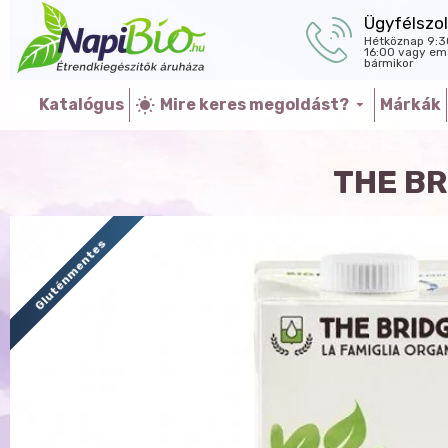
Ügyfélszol
Hétköznap 9:3
16:00 vagy ema
bármikor
Katalógus
Mire keres megoldást?
Márkák
THE BR
Gluténmentes