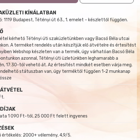
AKÜZLETI KÍNÁLATBAN
 1119 Budapest, Tétényi út 63., 1. emelet – készlettől függően.
Ő
tel kérhető Tétényi úti szaküzletünkben vagy Bacsó Béla utcai
kon. A terméket rendelés után készítjük elő átvételre és értesítést
yiben Webshop készleten van a termék, úgy várhatóan Bacsó Béla
 pontunkon azonnal, Tétényi úti üzletünkben leghamarabb a
, 17:30-tól vehető át. Az értesítést mindkét esetben várja meg.
endelhető státuszban van, úgy terméktől függően 1-2 munkanap
 össze
 ÁTVÉTEL
Ft.
 DÍJAK
a 1 090 Ft-tól, 25 000 Ft felett ingyenes
ZÉSEK
i értékelés: 2000+ vélemény, 4,9/5.