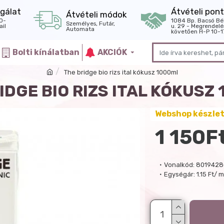
gálat
Átvételi pont
Átvételi módok
0-
1084 Bp. Bacsó Bé
Személyes, Futár,
il
u. 29 - Megrendelé
Automata
követően H-P 10-1
Bolti kínálatban
AKCIÓK
The bridge bio rizs ital kókusz 1000ml
IDGE BIO RIZS ITAL KÓKUSZ
Webshop készle
1 150F
Vonalkód:
8019428
Egységár:
1.15 Ft/ m