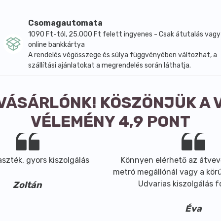
Csomagautomata
1090 Ft-tól, 25.000 Ft felett ingyenes - Csak átutalás vagy
online bankkártya
A rendelés végösszege és súlya függvényében változhat, a
szállítási ajánlatokat a megrendelés során láthatja.
 VÁSÁRLÓNK! KÖSZÖNJÜK A 
VÉLEMÉNY 4,9 PONT
szték, gyors kiszolgálás
Könnyen elérhető az átvev
metró megállónál vagy a körút
Udvarias kiszolgálás 
Zoltán
Éva