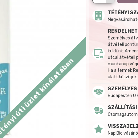
TÉTÉNYI SZ
Megvásárolható:
RENDELHET
Személyes átvé
átvételi pontun
küldünk. Amenn
utcai átvételi
tényi úti üzlet kínálatában
munkanap végén
Ha a termék R
alatt készítjük
SZEMÉLYES
Budapesten 0 
SZÁLLÍTÁSI
Csomagautomat
VISSZAJEL
NapiBio vásárló