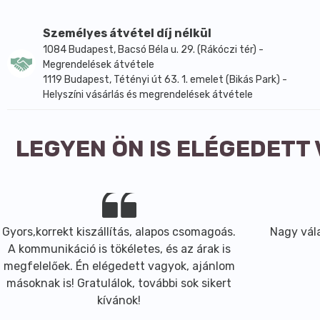
Fehérje: < 0,5 g
Személyes átvétel díj nélkül
Só: 0,10 g
1084 Budapest, Bacsó Béla u. 29. (Rákóczi tér) -
Megrendelések átvétele
1119 Budapest, Tétényi út 63. 1. emelet (Bikás Park) -
Helyszíni vásárlás és megrendelések átvétele
LEGYEN ÖN IS ELÉGEDETT
Gyors,korrekt kiszállítás, alapos csomagoás.
Nagy vála
A kommunikáció is tökéletes, és az árak is
megfelelőek. Én elégedett vagyok, ajánlom
másoknak is! Gratulálok, további sok sikert
kívánok!