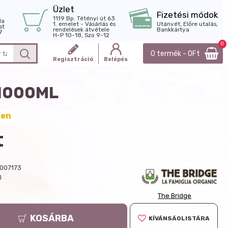
Üzlet
Fizetési módok
1119 Bp. Tétényi út 63.
la
1. emelet - Vásárlás és
Utánvét, Előre utalás,
st
rendelések átvétele
Bankkártya
7
H-P 10-18, Szo 9-12
0
0 termék - 0Ft
Regisztráció
Belépés
 1000ML
ten
t
007173
l
The Bridge
KOSÁRBA
KÍVÁNSÁGLISTÁRA