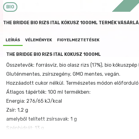
BIO
THE BRIDGE BIO RIZS ITAL KÓKUSZ 1000ML TERMÉK VÁSÁRL
LEÍRÁS
VÉLEMÉNYEK
FIGYELMEZTETÉSEK
THE BRIDGE BIO RIZS ITAL KÓKUSZ 1000ML
Összetevők: forrásvíz, bio olasz rizs (17%), bio kókuszpép 
Gluténmentes, zsírszegény, GMO mentes, vegán.
Hozzáadott cukor nélkül. Természetes módon előforduló 
Átlagos tápérték: 100 ml termékben:
Energia: 276/65 kJ/kcal
Zsír: 1,2 g
amelyből telített zsírsavak: 1 g
Szénhidrát: 13 g
amelyből cukrok: 5,4 g