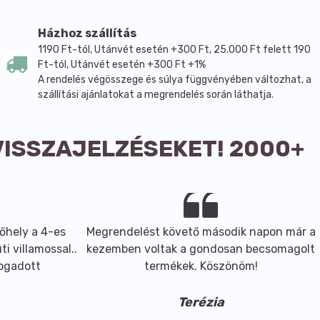
Házhoz szállítás
1190 Ft-tól, Utánvét esetén +300 Ft, 25.000 Ft felett 190
Ft-tól, Utánvét esetén +300 Ft +1%
A rendelés végösszege és súlya függvényében változhat, a
szállítási ajánlatokat a megrendelés során láthatja.
VISSZAJELZÉSEKET! 2000+
őhely a 4-es
Megrendelést követő második napon már a
i villamossal..
kezemben voltak a gondosan becsomagolt
fogadott
termékek. Köszönöm!
Terézia