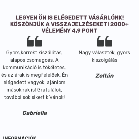
LEGYEN ÖN IS ELÉGEDETT VÁSÁRLÓNK!
KÖSZÖNJÜK A VISSZAJELZÉSEKET! 2000+
VÉLEMÉNY 4,9 PONT
Gyors,korrekt kiszállítás,
Nagy választék, gyors
alapos csomagoás. A
kiszolgálás
kommunikáció is tökéletes,
és az árak is megfelelőek. Én
Zoltán
elégedett vagyok, ajánlom
másoknak is! Gratulálok,
további sok sikert kívánok!
Gabriella
INFORMÁCIÓK