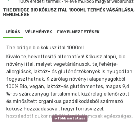
100% eredeti termék • 14 éve működő magyar webáruház
THE BRIDGE BIO KÓKUSZ ITAL 1000ML TERMÉK VÁSÁRLÁSA,
RENDELÉSE
LEÍRÁS
VÉLEMÉNYEK
FIGYELMEZTETÉSEK
The bridge bio kókusz ital 1000ml
Kiváló tejhelyettesítő alternatíva! Kókusz alapú, bio
növényi ital, melyet vegetáriánusok, tejfehérje-
allergiások, laktóz- és gluténérzékenyek is nyugodtan
fogyaszthatnak. Kizárólag növényi alapanyagokból!
100% Bio, vegán, laktóz-és gluténmentes, magas 9,4
%-os szárazanyag tartalommal, kizárólag ellenőrzött
és minősített organikus gazdálkodásból származó
kókusz hozzáadásával, hegyi forrásvízzel,
hozzáadott cukor nélkül készül. Nemcsak egészséges,
de igazán finom választás is egyben! Íze
természetesen édes a kókusznak köszönhetően.