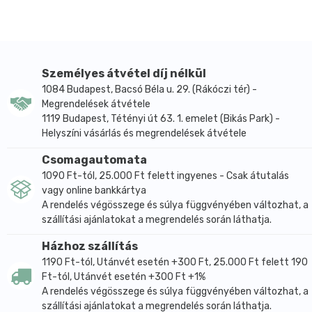
Összetevők: forrásvíz, kókusztej* (9,4%)
(kókuszkrém*, víz), rizskeményítő*, napraforgó
lecithin*, természetes kókusz aroma*, tengeri só. *
A csillaggal megjelölt összetevők ellenőrzött ökológiai
gazdálkodásból származnak. Hozzáadott cukor nélkül.
Személyes átvétel díj nélkül
Kizárólag természetes módon előforduló cukrokat
1084 Budapest, Bacsó Béla u. 29. (Rákóczi tér) -
Megrendelések átvétele
tartalmaz.
1119 Budapest, Tétényi út 63. 1. emelet (Bikás Park) -
Tápérték: 100g termékben:
Helyszíni vásárlás és megrendelések átvétele
Energia: 96 kJ, 23 kcal
Csomagautomata
Zsír: 1,6 g
1090 Ft-tól, 25.000 Ft felett ingyenes - Csak átutalás
amiből telített zsírsavak: 1,4 g
vagy online bankkártya
A rendelés végösszege és súlya függvényében változhat, a
Szénhidrát: 1,9 g
szállítási ajánlatokat a megrendelés során láthatja.
amiből cukor: 0,2 g
Házhoz szállítás
Fehérje: 0,2 g
1190 Ft-tól, Utánvét esetén +300 Ft, 25.000 Ft felett 190
Só: 0,1 g
Ft-tól, Utánvét esetén +300 Ft +1%
A rendelés végösszege és súlya függvényében változhat, a
szállítási ajánlatokat a megrendelés során láthatja.