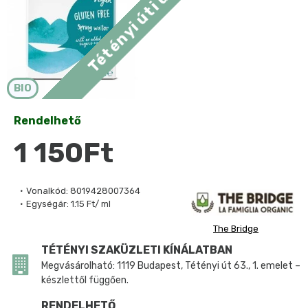
BIO
Rendelhető
1 150Ft
Vonalkód:
8019428007364
Egységár:
1.15 Ft/ ml
The Bridge
TÉTÉNYI SZAKÜZLETI KÍNÁLATBAN
Megvásárolható: 1119 Budapest, Tétényi út 63., 1. emelet –
készlettől függően.
RENDELHETŐ