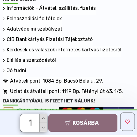
Információk - Átvétel, szállítás, fizetés
Felhasználási feltételek
Adatvédelmi szabályzat
CIB Bankkártyás Fizetési Tájékoztató
Kérdések és válaszok internetes kártyás fizetésről
Elállás a szerződéstől
Jó tudni
Átvételi pont: 1084 Bp. Bacsó Béla u. 29.
Üzlet és átvételi pont: 1119 Bp. Tétényi út 63. 1/5.
BANKKÁRTYÁVAL IS FIZETHET NÁLUNK!
KOSÁRBA
Minden jog fenntartva, MaxShopping Kft. 2013-2026
Árukereső.hu