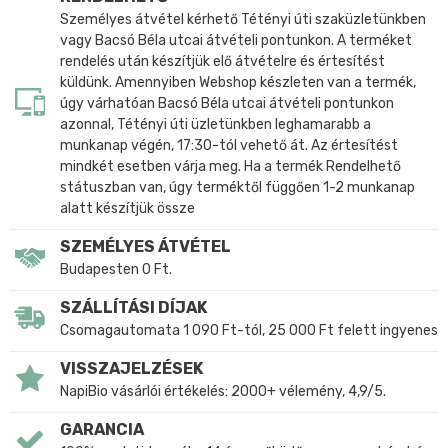
Személyes átvétel kérhető Tétényi úti szaküzletünkben
vagy Bacsó Béla utcai átvételi pontunkon. A terméket
rendelés után készítjük elő átvételre és értesítést
küldünk. Amennyiben Webshop készleten van a termék,
úgy várhatóan Bacsó Béla utcai átvételi pontunkon
azonnal, Tétényi úti üzletünkben leghamarabb a
munkanap végén, 17:30-tól vehető át. Az értesítést
mindkét esetben várja meg. Ha a termék Rendelhető
státuszban van, úgy terméktől függően 1-2 munkanap
alatt készítjük össze
SZEMÉLYES ÁTVÉTEL
Budapesten 0 Ft.
SZÁLLÍTÁSI DÍJAK
Csomagautomata 1 090 Ft-tól, 25 000 Ft felett ingyenes
VISSZAJELZÉSEK
NapiBio vásárlói értékelés: 2000+ vélemény, 4,9/5.
GARANCIA