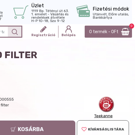
Üzlet
Fizetési módok
1119 Bp. Tétényi út 63.
la
1. emelet - Vásárlás és
Utánvét, Előre utalás,
st
rendelések átvétele
Bankkártya
7
H-P 10-18, Szo 9-12
0
0 termék - 0Ft
Regisztráció
Belépés
 FILTER
000555
filter
Teekanne
KOSÁRBA
KÍVÁNSÁGLISTÁRA