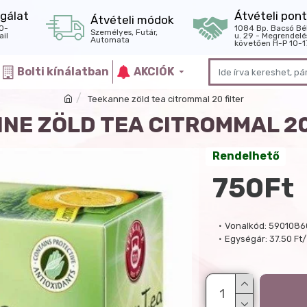
gálat
Átvételi pont
Átvételi módok
0-
1084 Bp. Bacsó Bé
Személyes, Futár,
il
u. 29 - Megrendelé
Automata
követően H-P 10-1
Bolti kínálatban
AKCIÓK
Teekanne zöld tea citrommal 20 filter
NE ZÖLD TEA CITROMMAL 20
Rendelhető
750Ft
Vonalkód:
5901086
Egységár:
37.50 Ft/ 