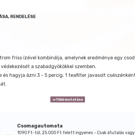
ÁSA, RENDELÉSE
trom friss ízével kombinálja, amelynek eredménye egy csod
est védekezését a szabadgyökökkel szemben.
e és hagyja ázni 3 - 5 percig. 1 teafilter javasolt csészénként
át.
Csomagautomata
1090 Ft-tól, 25.000 Ft felett ingyenes - Csak átutalás vagy