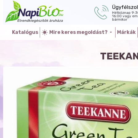
Ügyfélszol
Hétköznap 9:3
16:00 vagy ema
bármikor
Katalógus
Mire keres megoldást?
Márkák
TEEKAN