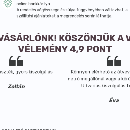
online bankkártya
A rendelés végösszege és súlya függvényében változhat, a
szállítási ajánlatokat a megrendelés során láthatja.
 VÁSÁRLÓNK! KÖSZÖNJÜK A 
VÉLEMÉNY 4,9 PONT
szték, gyors kiszolgálás
Könnyen elérhető az átvev
metró megállónál vagy a körút
Udvarias kiszolgálás 
Zoltán
Éva