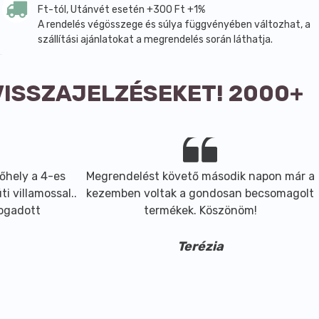
Ft-tól, Utánvét esetén +300 Ft +1%
A rendelés végösszege és súlya függvényében változhat, a
szállítási ajánlatokat a megrendelés során láthatja.
VISSZAJELZÉSEKET! 2000+
őhely a 4-es
Megrendelést követő második napon már a
i villamossal..
kezemben voltak a gondosan becsomagolt
fogadott
termékek. Köszönöm!
Terézia