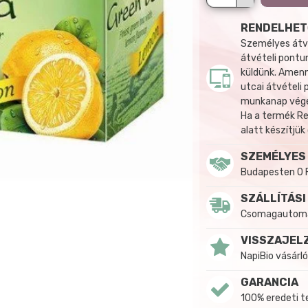
RENDELHET
Személyes átvé
átvételi pontun
küldünk. Amenn
utcai átvételi
munkanap végén
Ha a termék R
alatt készítjük
SZEMÉLYES
Budapesten 0 
SZÁLLÍTÁSI
Csomagautomat
VISSZAJEL
NapiBio vásárló
GARANCIA
100% eredeti 