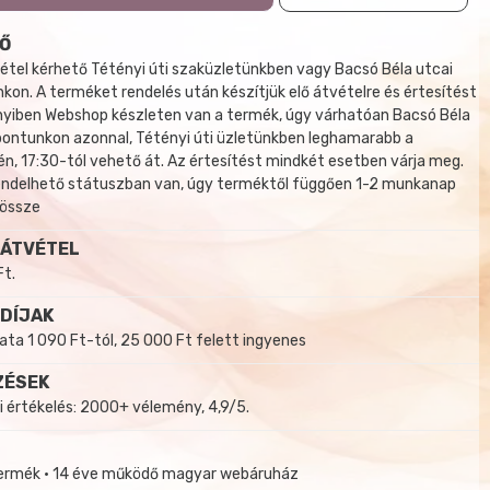
Ő
tel kérhető Tétényi úti szaküzletünkben vagy Bacsó Béla utcai
kon. A terméket rendelés után készítjük elő átvételre és értesítést
yiben Webshop készleten van a termék, úgy várhatóan Bacsó Béla
 pontunkon azonnal, Tétényi úti üzletünkben leghamarabb a
, 17:30-tól vehető át. Az értesítést mindkét esetben várja meg.
endelhető státuszban van, úgy terméktől függően 1-2 munkanap
 össze
 ÁTVÉTEL
Ft.
 DÍJAK
a 1 090 Ft-tól, 25 000 Ft felett ingyenes
ZÉSEK
i értékelés: 2000+ vélemény, 4,9/5.
termék • 14 éve működő magyar webáruház