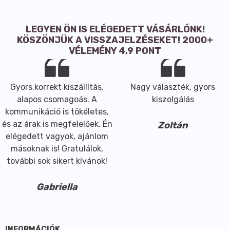
LEGYEN ÖN IS ELÉGEDETT VÁSÁRLÓNK!
KÖSZÖNJÜK A VISSZAJELZÉSEKET! 2000+
VÉLEMÉNY 4,9 PONT
Gyors,korrekt kiszállítás,
Nagy választék, gyors
alapos csomagoás. A
kiszolgálás
kommunikáció is tökéletes,
és az árak is megfelelőek. Én
Zoltán
elégedett vagyok, ajánlom
másoknak is! Gratulálok,
további sok sikert kívánok!
Gabriella
INFORMÁCIÓK