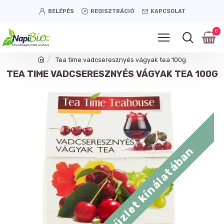
BELÉPÉS
REGISZTRÁCIÓ
KAPCSOLAT
0
Tea time vadcseresznyés vágyak tea 100g
TEA TIME VADCSERESZNYÉS VÁGYAK TEA 100G
Tétényi úti üzlet kínálatában