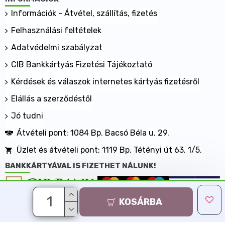
Információk - Átvétel, szállítás, fizetés
Felhasználási feltételek
Adatvédelmi szabályzat
CIB Bankkártyás Fizetési Tájékoztató
Kérdések és válaszok internetes kártyás fizetésről
Elállás a szerződéstől
Jó tudni
Átvételi pont: 1084 Bp. Bacsó Béla u. 29.
Üzlet és átvételi pont: 1119 Bp. Tétényi út 63. 1/5.
BANKKÁRTYÁVAL IS FIZETHET NÁLUNK!
KOSÁRBA
Minden jog fenntartva, MaxShopping Kft. 2013-2026
Árukereső.hu