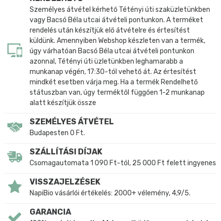
Személyes átvétel kérhető Tétényi úti szaküzletünkben
vagy Bacsó Béla utcai átvételi pontunkon. A terméket
rendelés után készítjük elő átvételre és értesítést
küldünk. Amennyiben Webshop készleten van a termék,
úgy várhatóan Bacsó Béla utcai átvételi pontunkon
azonnal, Tétényi úti üzletünkben leghamarabb a
munkanap végén, 17:30-tól vehető át. Az értesítést
mindkét esetben várja meg. Ha a termék Rendelhető
státuszban van, úgy terméktől függően 1-2 munkanap
alatt készítjük össze
SZEMÉLYES ÁTVÉTEL
Budapesten 0 Ft.
SZÁLLÍTÁSI DÍJAK
Csomagautomata 1 090 Ft-tól, 25 000 Ft felett ingyenes
VISSZAJELZÉSEK
NapiBio vásárlói értékelés: 2000+ vélemény, 4,9/5.
GARANCIA