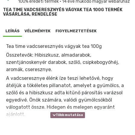
100% eredeti termék • 14 éve működő magyar webáruház
TEA TIME VADCSERESZNYÉS VÁGYAK TEA 100G TERMÉK
VÁSÁRLÁSA, RENDELÉSE
LEÍRÁS
VÉLEMÉNYEK
FIGYELMEZTETÉSEK
Tea time vadcseresznyés vágyak tea 100g
Összetevők: Hibiszkusz, almadarabok,
szentjánoskenyér darabok, szőlő, csipkebogyóhéj,
aromák, cseresznye.
A vadcseresznye élénk íze teszi lehetővé, hogy
átéljük a tökéletes pillanatot, amelyet a gyümölcs, a
szőlő és a hibiszkusz adta kitűnő párosítás varázsol
egyedivé. Önök számára, valódi gyümölcsökből
válogatott össze. Hidegen és melegen egyaránt
ajánlott.