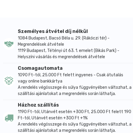
Személyes átvétel díj nélkül
1084 Budapest, Bacsó Béla u. 29. (Rákóczi tér) -
Megrendelések átvétele
1119 Budapest, Tétényi út 63. 1. emelet (Bikás Park) -
Helyszíni vásárlás és megrendelések átvétele
Csomagautomata
1090 Ft-tól, 25.000 Ft felett ingyenes - Csak átutalás
vagy online bankkártya
A rendelés végösszege és súlya függvényében változhat, a
szállítási ajánlatokat a megrendelés során láthatja.
Házhoz szállítás
1190 Ft-tól, Utánvét esetén +300 Ft, 25.000 Ft felett 190
Ft-tól, Utánvét esetén +300 Ft +1%
A rendelés végösszege és súlya függvényében változhat, a
szállítási ajánlatokat a megrendelés során láthatja.