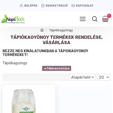
BELÉPÉS
REGISZTRÁCIÓ
KAPCSOLAT
0
Tápiókagyöngy
TÁPIÓKAGYÖNGY TERMÉKEK RENDELÉSE,
VÁSÁRLÁSA
NÉZZE MEG KÍNÁLATUNKBAN A TÁPIÓKAGYÖNGY
TERMÉKEKET!
Tápiókagyöngy