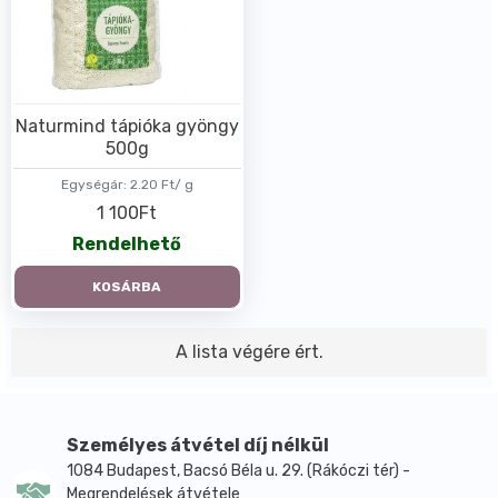
Naturmind tápióka gyöngy
500g
Egységár:
2.20 Ft/ g
1 100Ft
Rendelhető
KOSÁRBA
A lista végére ért.
Személyes átvétel díj nélkül
1084 Budapest, Bacsó Béla u. 29. (Rákóczi tér) -
Megrendelések átvétele