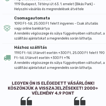
1119 Budapest, Tétényi út 63. 1. emelet (Bikás Park) -
Helyszíni vásárlás és megrendelések átvétele
Csomagautomata
1090 Ft-tól, 25.000 Ft felett ingyenes - Csak átutalás
vagy online bankkártya
A rendelés végösszege és súlya függvényében változhat, a
szállítási ajánlatokat a megrendelés során láthatja.
Házhoz szállítás
1190 Ft-tól, Utánvét esetén +300 Ft, 25.000 Ft felett 190
Ft-tól, Utánvét esetén +300 Ft +1%
A rendelés végösszege és súlya függvényében változhat, a
szállítási ajánlatokat a megrendelés során láthatja.
LEGYEN ÖN IS ELÉGEDETT VÁSÁRLÓNK!
KÖSZÖNJÜK A VISSZAJELZÉSEKET! 2000+
VÉLEMÉNY 4,9 PONT