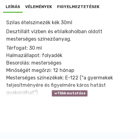
LEÍRÁS
VÉLEMÉNYEK
FIGYELMEZTETÉSEK
Szilas ételszinezék kék 30ml
Desztillált vízben és etilalkoholban oldott
mesterséges színezőanyag.
Térfogat: 30 ml
Halmazállapot: folyadék
Besorolás: mesterséges
Minőségét megőrzi: 12 hónap
Mesterséges színezékek: E-122 ("a gyermekek
teljesítményére és figyelmére káros hatást
gyakorolhat")
Tartósítószer: E-330 E-202, E-211