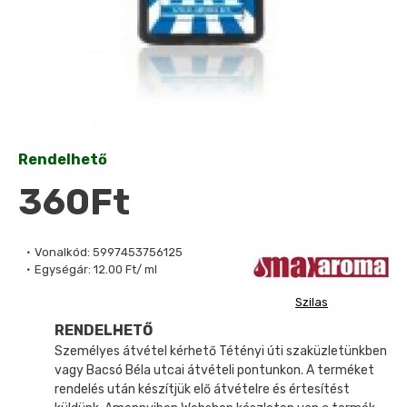
Rendelhető
360Ft
Vonalkód:
5997453756125
Egységár:
12.00 Ft/ ml
Szilas
RENDELHETŐ
Személyes átvétel kérhető Tétényi úti szaküzletünkben
vagy Bacsó Béla utcai átvételi pontunkon. A terméket
rendelés után készítjük elő átvételre és értesítést