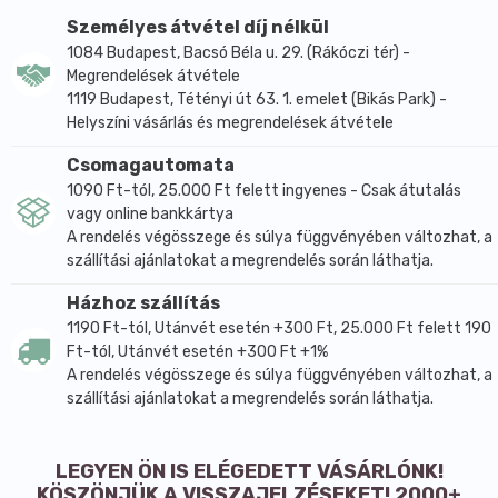
Személyes átvétel díj nélkül
1084 Budapest, Bacsó Béla u. 29. (Rákóczi tér) -
Megrendelések átvétele
1119 Budapest, Tétényi út 63. 1. emelet (Bikás Park) -
Helyszíni vásárlás és megrendelések átvétele
Csomagautomata
1090 Ft-tól, 25.000 Ft felett ingyenes - Csak átutalás
vagy online bankkártya
A rendelés végösszege és súlya függvényében változhat, a
szállítási ajánlatokat a megrendelés során láthatja.
Házhoz szállítás
1190 Ft-tól, Utánvét esetén +300 Ft, 25.000 Ft felett 190
Ft-tól, Utánvét esetén +300 Ft +1%
A rendelés végösszege és súlya függvényében változhat, a
szállítási ajánlatokat a megrendelés során láthatja.
LEGYEN ÖN IS ELÉGEDETT VÁSÁRLÓNK!
KÖSZÖNJÜK A VISSZAJELZÉSEKET! 2000+