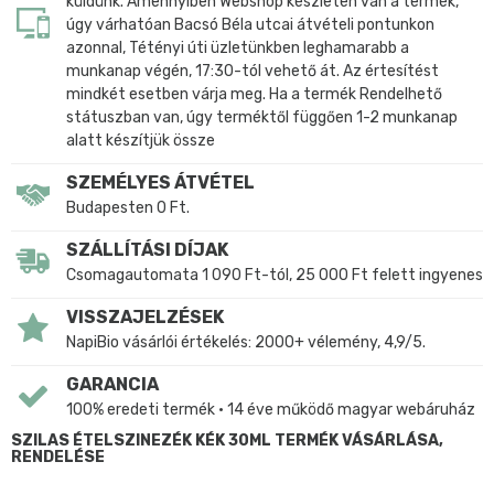
küldünk. Amennyiben Webshop készleten van a termék,
úgy várhatóan Bacsó Béla utcai átvételi pontunkon
azonnal, Tétényi úti üzletünkben leghamarabb a
munkanap végén, 17:30-tól vehető át. Az értesítést
mindkét esetben várja meg. Ha a termék Rendelhető
státuszban van, úgy terméktől függően 1-2 munkanap
alatt készítjük össze
SZEMÉLYES ÁTVÉTEL
Budapesten 0 Ft.
SZÁLLÍTÁSI DÍJAK
Csomagautomata 1 090 Ft-tól, 25 000 Ft felett ingyenes
VISSZAJELZÉSEK
NapiBio vásárlói értékelés: 2000+ vélemény, 4,9/5.
GARANCIA
100% eredeti termék • 14 éve működő magyar webáruház
SZILAS ÉTELSZINEZÉK KÉK 30ML TERMÉK VÁSÁRLÁSA,
RENDELÉSE