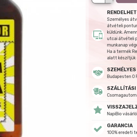
RENDELHET
Személyes átvé
átvételi pontun
küldünk. Amenn
utcai átvételi
munkanap végén
Ha a termék R
alatt készítjük
SZEMÉLYES
Budapesten 0 
SZÁLLÍTÁSI
Csomagautomat
VISSZAJEL
NapiBio vásárló
GARANCIA
100% eredeti 