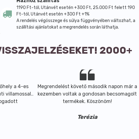
Házhoz szállítás
1190 Ft-tól, Utánvét esetén +300 Ft, 25.000 Ft felett 190
Ft-tól, Utánvét esetén +300 Ft +1%
A rendelés végösszege és súlya függvényében változhat, a
szállítási ajánlatokat a megrendelés során láthatja.
VISSZAJELZÉSEKET! 2000+
őhely a 4-es
Megrendelést követő második napon már a
i villamossal..
kezemben voltak a gondosan becsomagolt
fogadott
termékek. Köszönöm!
Terézia