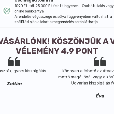
Csomagautomata
1090 Ft-tól, 25.000 Ft felett ingyenes - Csak átutalás vagy
online bankkártya
A rendelés végösszege és súlya függvényében változhat, a
szállítási ajánlatokat a megrendelés során láthatja.
 VÁSÁRLÓNK! KÖSZÖNJÜK A 
VÉLEMÉNY 4,9 PONT
szték, gyors kiszolgálás
Könnyen elérhető az átvev
metró megállónál vagy a körút
Udvarias kiszolgálás 
Zoltán
Éva