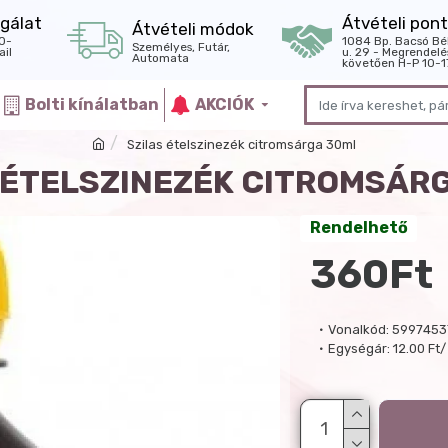
gálat
Átvételi pont
Átvételi módok
0-
1084 Bp. Bacsó Bé
Személyes, Futár,
il
u. 29 - Megrendelé
Automata
követően H-P 10-1
Bolti kínálatban
AKCIÓK
Szilas ételszinezék citromsárga 30ml
 ÉTELSZINEZÉK CITROMSÁR
Rendelhető
360Ft
Vonalkód:
5997453
Egységár:
12.00 Ft/