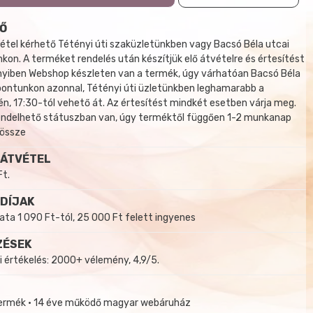
Ő
tel kérhető Tétényi úti szaküzletünkben vagy Bacsó Béla utcai
kon. A terméket rendelés után készítjük elő átvételre és értesítést
yiben Webshop készleten van a termék, úgy várhatóan Bacsó Béla
 pontunkon azonnal, Tétényi úti üzletünkben leghamarabb a
, 17:30-tól vehető át. Az értesítést mindkét esetben várja meg.
endelhető státuszban van, úgy terméktől függően 1-2 munkanap
 össze
 ÁTVÉTEL
Ft.
 DÍJAK
a 1 090 Ft-tól, 25 000 Ft felett ingyenes
ZÉSEK
i értékelés: 2000+ vélemény, 4,9/5.
termék • 14 éve működő magyar webáruház