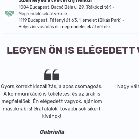
Személyes átvétel díj nélkül
1084 Budapest, Bacsó Béla u. 29. (Rákóczi tér) -
Megrendelések átvétele
1119 Budapest, Tétényi út 63. 1. emelet (Bikás Park) -
Helyszíni vásárlás és megrendelések átvétele
LEGYEN ÖN IS ELÉGEDETT
Gyors,korrekt kiszállítás, alapos csomagoás.
Nagy vála
A kommunikáció is tökéletes, és az árak is
megfelelőek. Én elégedett vagyok, ajánlom
másoknak is! Gratulálok, további sok sikert
kívánok!
Gabriella