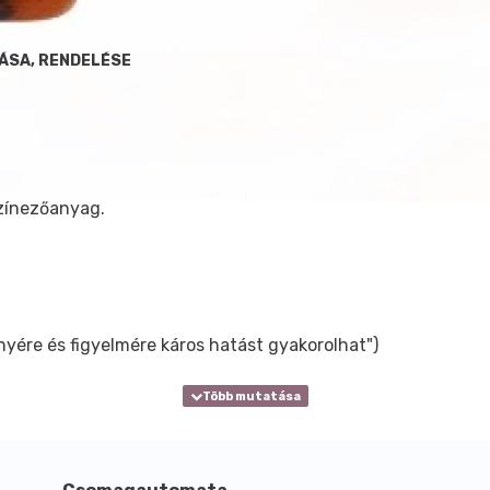
ÁSA, RENDELÉSE
színezőanyag.
yére és figyelmére káros hatást gyakorolhat")