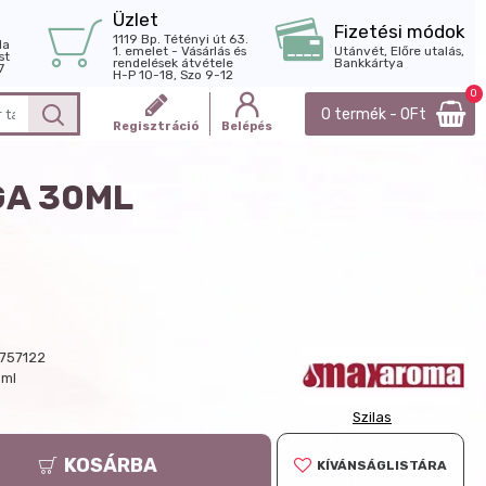
Üzlet
Fizetési módok
1119 Bp. Tétényi út 63.
la
1. emelet - Vásárlás és
Utánvét, Előre utalás,
st
rendelések átvétele
Bankkártya
7
H-P 10-18, Szo 9-12
0
0 termék - 0Ft
Regisztráció
Belépés
GA 30ML
757122
 ml
Szilas
KOSÁRBA
KÍVÁNSÁGLISTÁRA