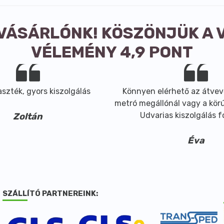
 VÁSÁRLÓNK! KÖSZÖNJÜK A 
VÉLEMÉNY 4,9 PONT
szték, gyors kiszolgálás
Könnyen elérhető az átvev
metró megállónál vagy a körút
Udvarias kiszolgálás 
Zoltán
Éva
SZÁLLÍTÓ PARTNEREINK: