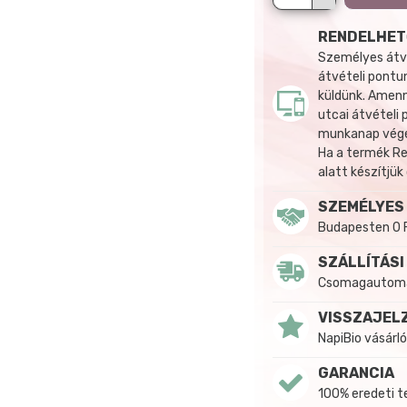
RENDELHET
Személyes átvé
átvételi pontun
küldünk. Amenn
utcai átvételi
munkanap végén
Ha a termék R
alatt készítjük
SZEMÉLYES
Budapesten 0 
SZÁLLÍTÁSI
Csomagautomat
VISSZAJEL
NapiBio vásárló
GARANCIA
100% eredeti 