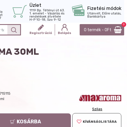
Üzlet
Fizetési módok
1119 Bp. Tétényi út 63.
la
1. emelet - Vásárlás és
Utánvét, Előre utalás,
st
rendelések átvétele
Bankkártya
7
H-P 10-18, Szo 9-12
0
0 termék - 0Ft
Regisztráció
Belépés
OMA 30ML
715115
 ml
Szilas
KOSÁRBA
KÍVÁNSÁGLISTÁRA