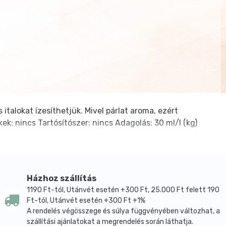
 italokat ízesíthetjük. Mivel párlat aroma, ezért
k: nincs Tartósítószer: nincs Adagolás: 30 ml/l (kg)
Házhoz szállítás
1190 Ft-tól, Utánvét esetén +300 Ft, 25.000 Ft felett 190
Ft-tól, Utánvét esetén +300 Ft +1%
A rendelés végösszege és súlya függvényében változhat, a
szállítási ajánlatokat a megrendelés során láthatja.