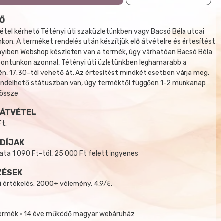
Ő
tel kérhető Tétényi úti szaküzletünkben vagy Bacsó Béla utcai
kon. A terméket rendelés után készítjük elő átvételre és értesítést
yiben Webshop készleten van a termék, úgy várhatóan Bacsó Béla
 pontunkon azonnal, Tétényi úti üzletünkben leghamarabb a
, 17:30-tól vehető át. Az értesítést mindkét esetben várja meg.
endelhető státuszban van, úgy terméktől függően 1-2 munkanap
 össze
 ÁTVÉTEL
Ft.
 DÍJAK
a 1 090 Ft-tól, 25 000 Ft felett ingyenes
ZÉSEK
i értékelés: 2000+ vélemény, 4,9/5.
termék • 14 éve működő magyar webáruház