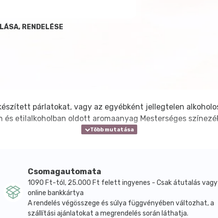
LÁSA, RENDELÉSE
készített párlatokat, vagy az egyébként jellegtelen alkoholos
n és etilalkoholban oldott aromaanyag Mesterséges színezéke
Csomagautomata
1090 Ft-tól, 25.000 Ft felett ingyenes - Csak átutalás vagy
online bankkártya
A rendelés végösszege és súlya függvényében változhat, a
szállítási ajánlatokat a megrendelés során láthatja.