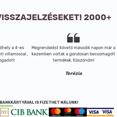
VISSZAJELZÉSEKET! 2000+
őhely a 4-es
Megrendelést követő második napon már a
i villamossal..
kezemben voltak a gondosan becsomagolt
fogadott
termékek. Köszönöm!
Terézia
BANKKÁRTYÁVAL IS FIZETHET NÁLUNK!