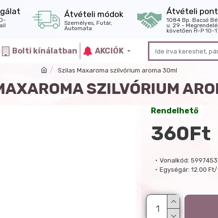
gálat
Átvételi pont
Átvételi módok
0-
1084 Bp. Bacsó Bé
Személyes, Futár,
il
u. 29 - Megrendelé
Automata
követően H-P 10-1
Bolti kínálatban
AKCIÓK
Szilas Maxaroma szilvórium aroma 30ml
MAXAROMA SZILVÓRIUM AR
Rendelhető
360Ft
Vonalkód:
5997453
Egységár:
12.00 Ft/