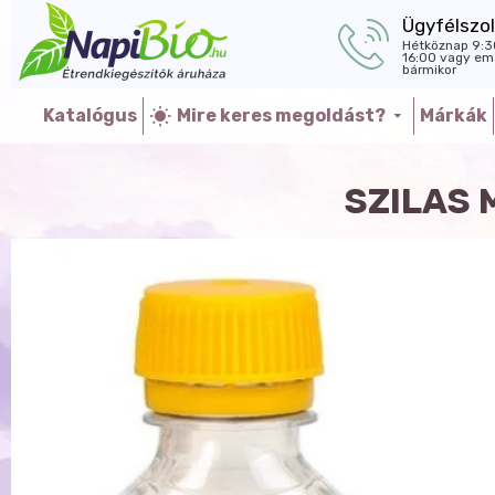
Ügyfélszol
Hétköznap 9:3
16:00 vagy ema
bármikor
Katalógus
Mire keres megoldást?
Márkák
SZILAS 