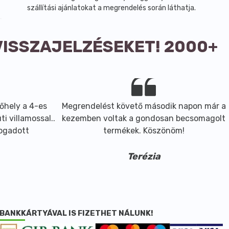
szállítási ajánlatokat a megrendelés során láthatja.
VISSZAJELZÉSEKET! 2000+
őhely a 4-es
Megrendelést követő második napon már a
i villamossal..
kezemben voltak a gondosan becsomagolt
fogadott
termékek. Köszönöm!
Terézia
BANKKÁRTYÁVAL IS FIZETHET NÁLUNK!