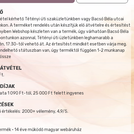
Ő
tel kérhető Tétényi úti szaküzletünkben vagy Bacsó Béla utcai
kon. A terméket rendelés után készítjük elő átvételre és értesítést
yiben Webshop készleten van a termék, úgy várhatóan Bacsó Béla
 pontunkon azonnal, Tétényi úti üzletünkben leghamarabb a
, 17:30-tól vehető át. Az értesítést mindkét esetben várja meg.
endelhető státuszban van, úgy terméktől függően 1-2 munkanap
 össze
 ÁTVÉTEL
Ft.
 DÍJAK
a 1 090 Ft-tól, 25 000 Ft felett ingyenes
ZÉSEK
i értékelés: 2000+ vélemény, 4,9/5.
termék • 14 éve működő magyar webáruház