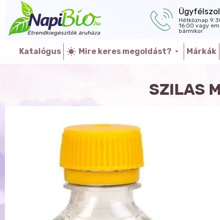
Ügyfélszol
Hétköznap 9:3
16:00 vagy ema
bármikor
Katalógus
Mire keres megoldást?
Márkák
SZILAS 