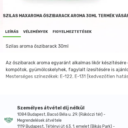
SZILAS MAXAROMA ŐSZIBARACK AROMA 30ML TERMÉK VÁSÁ
LEÍRÁS
VÉLEMÉNYEK
FIGYELMEZTETÉSEK
Szilas aroma őszibarack 30ml
Az őszibarack aroma egyaránt alkalmas likőr készítésére é
kompótok, gyümölcskelyhek, fagylalt ízesítésére is ajánl
Mesterséges színezékek: E-122, E-131 (kedvezőtlen hatáss
Személyes átvétel díj nélkül
1084 Budapest, Bacsó Béla u. 29. (Rákóczi tér) -
Megrendelések átvétele
1119 Budapest, Tétényi út 63. 1. emelet (Bikás Park) -