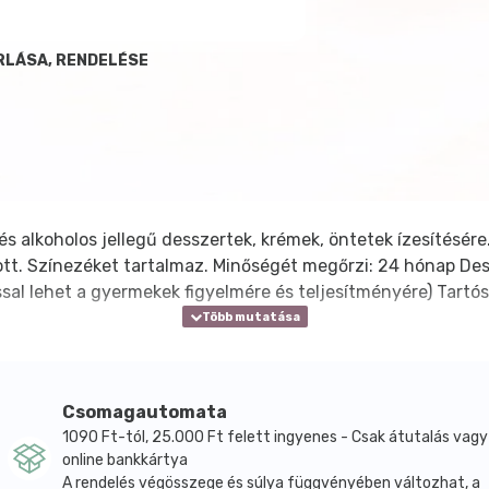
RLÁSA, RENDELÉSE
s alkoholos jellegű desszertek, krémek, öntetek ízesítésére
ott. Színezéket tartalmaz. Minőségét megőrzi: 24 hónap Des
al lehet a gyermekek figyelmére és teljesítményére) Tartósí
Csomagautomata
1090 Ft-tól, 25.000 Ft felett ingyenes - Csak átutalás vagy
online bankkártya
A rendelés végösszege és súlya függvényében változhat, a