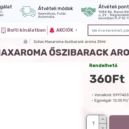
gálat
Átvételi pont
Átvételi módok
0-
1084 Bp. Bacsó Bé
Személyes, Futár,
il
u. 29 - Megrendelé
Automata
követően H-P 10-1
Bolti kínálatban
AKCIÓK
Szilas Maxaroma őszibarack aroma 30ml
MAXAROMA ŐSZIBARACK AR
Rendelhető
360Ft
Vonalkód:
5997453
Egységár:
12.00 Ft/