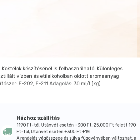
. Koktélok készítésénél is felhasználható. Különleges
ztillált vízben és etilalkoholban oldott aromaanyag
tószer: E-202, E-211 Adagolás: 30 ml/l (kg)
Házhoz szállítás
1190 Ft-tól, Utánvét esetén +300 Ft, 25.000 Ft felett 190
Ft-tól, Utánvét esetén +300 Ft +1%
A rendelés végösszege és súlya függvényében változhat, a