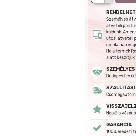
RENDELHET
Személyes átvé
átvételi pontun
küldünk. Amenn
utcai átvételi
munkanap végén
Ha a termék R
alatt készítjük
SZEMÉLYES
Budapesten 0 
SZÁLLÍTÁSI
Csomagautomat
VISSZAJEL
NapiBio vásárló
GARANCIA
100% eredeti 