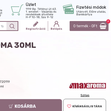
Üzlet
Fizetési módok
1119 Bp. Tétényi út 63.
la
1. emelet - Vásárlás és
Utánvét, Előre utalás,
st
rendelések átvétele
Bankkártya
7
H-P 10-18, Szo 9-12
0
0 termék - 0Ft
Regisztráció
Belépés
OMA 30ML
720119
 ml
Szilas
KOSÁRBA
KÍVÁNSÁGLISTÁRA