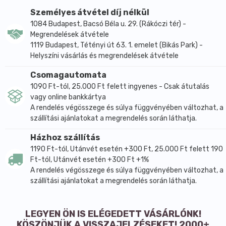
Személyes átvétel díj nélkül
1084 Budapest, Bacsó Béla u. 29. (Rákóczi tér) -
Megrendelések átvétele
1119 Budapest, Tétényi út 63. 1. emelet (Bikás Park) -
Helyszíni vásárlás és megrendelések átvétele
Csomagautomata
1090 Ft-tól, 25.000 Ft felett ingyenes - Csak átutalás
vagy online bankkártya
A rendelés végösszege és súlya függvényében változhat, a
szállítási ajánlatokat a megrendelés során láthatja.
Házhoz szállítás
1190 Ft-tól, Utánvét esetén +300 Ft, 25.000 Ft felett 190
Ft-tól, Utánvét esetén +300 Ft +1%
A rendelés végösszege és súlya függvényében változhat, a
szállítási ajánlatokat a megrendelés során láthatja.
LEGYEN ÖN IS ELÉGEDETT VÁSÁRLÓNK!
KÖSZÖNJÜK A VISSZAJELZÉSEKET! 2000+