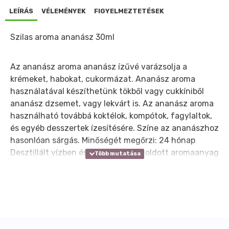
LEÍRÁS
VÉLEMÉNYEK
FIGYELMEZTETÉSEK
Szilas aroma ananász 30ml
Az ananász aroma ananász ízűvé varázsolja a
krémeket, habokat, cukormázat. Ananász aroma
használatával készíthetünk tökből vagy cukkíniből
ananász dzsemet, vagy lekvárt is. Az ananász aroma
használható továbbá koktélok, kompótok, fagylaltok,
és egyéb desszertek ízesítésére. Színe az ananászhoz
hasonlóan sárgás. Minőségét megőrzi: 24 hónap
Desztillált vízben és etilalkoholban oldott aromaanyag
Mesterséges színezékek: E-102 (kedvezőtlen hatással
lehet a gyermekek figyelmére és teljesítményére)
Tartósítószer: E-202 E-211 Adagolás: 25 g/l (kg)