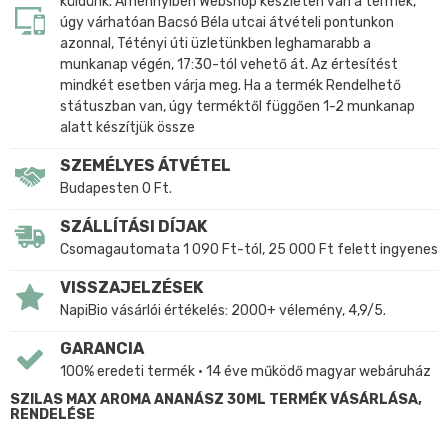
küldünk. Amennyiben Webshop készleten van a termék,
úgy várhatóan Bacsó Béla utcai átvételi pontunkon
azonnal, Tétényi úti üzletünkben leghamarabb a
munkanap végén, 17:30-tól vehető át. Az értesítést
mindkét esetben várja meg. Ha a termék Rendelhető
státuszban van, úgy terméktől függően 1-2 munkanap
alatt készítjük össze
SZEMÉLYES ÁTVÉTEL
Budapesten 0 Ft.
SZÁLLÍTÁSI DÍJAK
Csomagautomata 1 090 Ft-tól, 25 000 Ft felett ingyenes
VISSZAJELZÉSEK
NapiBio vásárlói értékelés: 2000+ vélemény, 4,9/5.
GARANCIA
100% eredeti termék • 14 éve működő magyar webáruház
SZILAS MAX AROMA ANANÁSZ 30ML TERMÉK VÁSÁRLÁSA,
RENDELÉSE