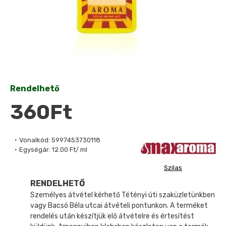
Rendelhető
360Ft
Vonalkód:
5997453730118
Egységár:
12.00 Ft/ ml
Szilas
RENDELHETŐ
Személyes átvétel kérhető Tétényi úti szaküzletünkben
vagy Bacsó Béla utcai átvételi pontunkon. A terméket
rendelés után készítjük elő átvételre és értesítést