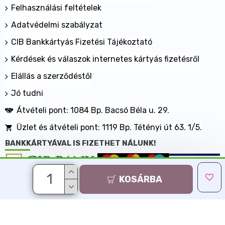
Felhasználási feltételek
Adatvédelmi szabályzat
CIB Bankkártyás Fizetési Tájékoztató
Kérdések és válaszok internetes kártyás fizetésről
Elállás a szerződéstől
Jó tudni
Átvételi pont: 1084 Bp. Bacsó Béla u. 29.
Üzlet és átvételi pont: 1119 Bp. Tétényi út 63. 1/5.
BANKKÁRTYÁVAL IS FIZETHET NÁLUNK!
KOSÁRBA
Minden jog fenntartva, MaxShopping Kft. 2013-2026
Árukereső.hu