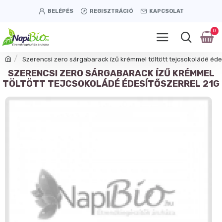
BELÉPÉS
REGISZTRÁCIÓ
KAPCSOLAT
0
Szerencsi zero sárgabarack ízű krémmel töltött tejcsokoládé éde
SZERENCSI ZERO SÁRGABARACK ÍZŰ KRÉMMEL
TÖLTÖTT TEJCSOKOLÁDÉ ÉDESÍTŐSZERREL 21G