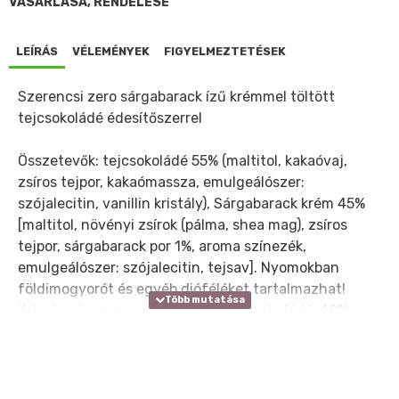
VÁSÁRLÁSA, RENDELÉSE
LEÍRÁS
VÉLEMÉNYEK
FIGYELMEZTETÉSEK
Szerencsi zero sárgabarack ízű krémmel töltött
tejcsokoládé édesítőszerrel
Összetevők: tejcsokoládé 55% (maltitol, kakaóvaj,
zsíros tejpor, kakaómassza, emulgeálószer:
szójalecitin, vanillin kristály), Sárgabarack krém 45%
[maltitol, növényi zsírok (pálma, shea mag), zsíros
tejpor, sárgabarack por 1%, aroma színezék,
emulgeálószer: szójalecitin, tejsav]. Nyomokban
földimogyorót és egyéb dióféléket tartalmazhat!
Kakaó szárazanyag-tartalom a tejcsokoládé: 40%
Hozzáadott cukrot nem tartalmaz! Túlzott
fogyasztása hashajtó hatású lehet!