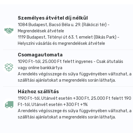
Személyes átvétel díj nélkül
1084 Budapest, Bacsó Béla u. 29. (Rákóczi tér) -
Megrendelések átvétele
1119 Budapest, Tétényi út 63. 1. emelet (Bikás Park) -
Helyszíni vásárlás és megrendelések átvétele
Csomagautomata
1090 Ft-tól, 25.000 Ft felett ingyenes - Csak átutalás
vagy online bankkártya
A rendelés végösszege és súlya függvényében változhat, a
szállítási ajánlatokat a megrendelés során láthatja.
Házhoz szállítás
1190 Ft-tól, Utánvét esetén +300 Ft, 25.000 Ft felett 190
Ft-tól, Utánvét esetén +300 Ft +1%
A rendelés végösszege és súlya függvényében változhat, a
szállítási ajánlatokat a megrendelés során láthatja.