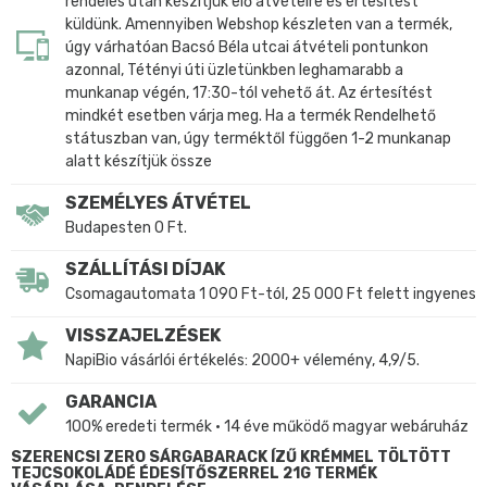
rendelés után készítjük elő átvételre és értesítést
küldünk. Amennyiben Webshop készleten van a termék,
úgy várhatóan Bacsó Béla utcai átvételi pontunkon
azonnal, Tétényi úti üzletünkben leghamarabb a
munkanap végén, 17:30-tól vehető át. Az értesítést
mindkét esetben várja meg. Ha a termék Rendelhető
státuszban van, úgy terméktől függően 1-2 munkanap
alatt készítjük össze
SZEMÉLYES ÁTVÉTEL
Budapesten 0 Ft.
SZÁLLÍTÁSI DÍJAK
Csomagautomata 1 090 Ft-tól, 25 000 Ft felett ingyenes
VISSZAJELZÉSEK
NapiBio vásárlói értékelés: 2000+ vélemény, 4,9/5.
GARANCIA
100% eredeti termék • 14 éve működő magyar webáruház
SZERENCSI ZERO SÁRGABARACK ÍZŰ KRÉMMEL TÖLTÖTT
TEJCSOKOLÁDÉ ÉDESÍTŐSZERREL 21G TERMÉK