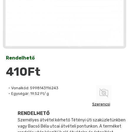
Rendelhető
410Ft
Vonalkód:
5998143116243
Egységár:
19.52 Ft/ g
Szerencsi
RENDELHETŐ
Személyes átvétel kérhető Tétényi úti szaküzletünkben
vagy Bacsó Béla utcai átvételi pontunkon. A terméket