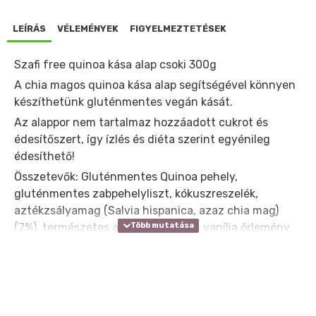
LEÍRÁS
VÉLEMÉNYEK
FIGYELMEZTETÉSEK
Szafi free quinoa kása alap csoki 300g
A chia magos quinoa kása alap segítségével könnyen
készíthetünk gluténmentes vegán kását.
Az alappor nem tartalmaz hozzáadott cukrot és
édesítőszert, így ízlés és diéta szerint egyénileg
édesíthető!
Összetevők: Gluténmentes Quinoa pehely,
gluténmentes zabpehelyliszt, kókuszreszelék,
aztékzsályamag (Salvia hispanica, azaz chia mag)
(7%), természetes aromák, bourbon vanília őrlemény.
Átlagos tápérték 100 g kása alapban:
1 adag (175 gramm)
kész kásában *
energia: 1808 kJ / 431 kcal 663 kJ / 158 kcal