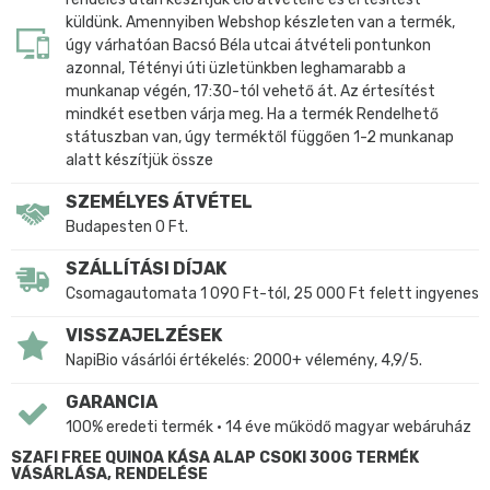
küldünk. Amennyiben Webshop készleten van a termék,
úgy várhatóan Bacsó Béla utcai átvételi pontunkon
azonnal, Tétényi úti üzletünkben leghamarabb a
munkanap végén, 17:30-tól vehető át. Az értesítést
mindkét esetben várja meg. Ha a termék Rendelhető
státuszban van, úgy terméktől függően 1-2 munkanap
alatt készítjük össze
SZEMÉLYES ÁTVÉTEL
Budapesten 0 Ft.
SZÁLLÍTÁSI DÍJAK
Csomagautomata 1 090 Ft-tól, 25 000 Ft felett ingyenes
VISSZAJELZÉSEK
NapiBio vásárlói értékelés: 2000+ vélemény, 4,9/5.
GARANCIA
100% eredeti termék • 14 éve működő magyar webáruház
SZAFI FREE QUINOA KÁSA ALAP CSOKI 300G TERMÉK
VÁSÁRLÁSA, RENDELÉSE