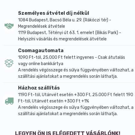
zsír: 14,5 g 5,7 g
Személyes átvétel díj nélkül
- amelyből telített zsírsavak: 7,3 g 3,5 g
1084 Budapest, Bacsó Béla u. 29. (Rákóczi tér) -
szénhidrát: 56,8 g 25,1 g
Megrendelések átvétele
- amelyből cukrok: 1,9 g 3,4 g
1119 Budapest, Tétényi út 63. 1. emelet (Bikás Park) -
Helyszíni vásárlás és megrendelések átvétele
- amelyből poliolok: 0 g 4 g
rost: 8,8 g 2,6 g
Csomagautomata
1090 Ft-tól, 25.000 Ft felett ingyenes - Csak átutalás
fehérje: 13,8 g 4,3 g
vagy online bankkártya
só: < 0,01 g 0,2 g
A rendelés végösszege és súlya függvényében változhat, a
* A felhasználási javaslatban megadott receptúra
szállítási ajánlatokat a megrendelés során láthatja.
alapján. Joya kókuszitallal és 4 g Szafi Reform
Házhoz szállítás
négyszeres erősségű édesítőszerrel (eritrit+stevia)
1190 Ft-tól, Utánvét esetén +300 Ft, 25.000 Ft felett 190
készítve.
Ft-tól, Utánvét esetén +300 Ft +1%
Egy adag kása (175 g) szénhidrát-tartalmából 4
A rendelés végösszege és súlya függvényében változhat, a
gramm eritrit. Ennek a poliolnak nulla a
szállítási ajánlatokat a megrendelés során láthatja.
kalóriatartalma, és a felszívódó szénhidráttartalma.
Hozzáadott cukrot nem tartalmaz. Természetes
LEGYEN ÖN IS ELÉGEDETT VÁSÁRLÓNK!