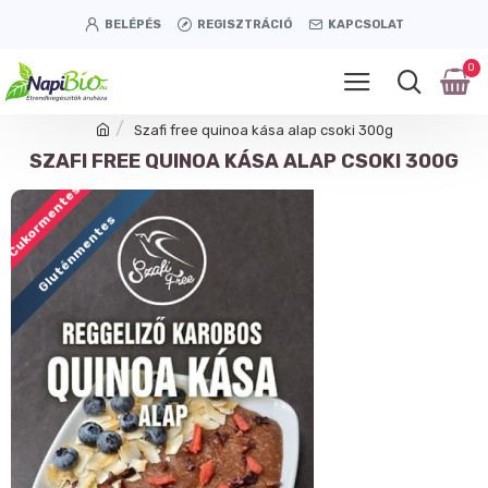
BELÉPÉS
REGISZTRÁCIÓ
KAPCSOLAT
0
Szafi free quinoa kása alap csoki 300g
SZAFI FREE QUINOA KÁSA ALAP CSOKI 300G
Cukormentes
Gluténmentes