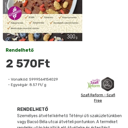
Rendelhető
2 570Ft
Vonalkód:
5999564154029
Egységár:
8.57 Ft/ g
Szafi Reform - Szafi
Free
RENDELHETŐ
Személyes átvétel kérhető Tétényi úti szaküzletünkben
vagy Bacsó Béla utcai átvételi pontunkon. A terméket
rendelés után készítjük elő átvételre és értesítést