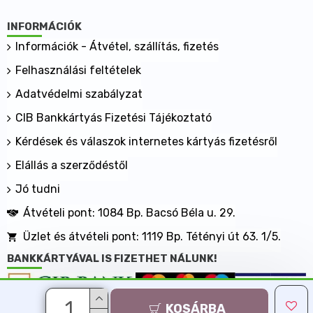
Összetevők: kölesliszt, rostkeverék (bambuszrostliszt,
INFORMÁCIÓK
útifűmaghéjliszt), térfogatnövelő szer (nátrium-
hidrogén-karbonát), savanyúságot szabályozó anyag
Információk - Átvétel, szállítás, fizetés
(citromsav).
Felhasználási feltételek
Adatvédelmi szabályzat
Felhasználási javaslat – Bagett, zsemle készítése
CIB Bankkártyás Fizetési Tájékoztató
Hozzávalók:
Kérdések és válaszok internetes kártyás fizetésről
125g Szafi Free csökkentett szénhidrát-tartalmú
Elállás a szerződéstől
gluténmentes bagett/zsemle lisztkeverék
Jó tudni
2g só
Átvételi pont: 1084 Bp. Bacsó Béla u. 29.
10g frissen facsart citromlé
185g víz
Üzlet és átvételi pont: 1119 Bp. Tétényi út 63. 1/5.
Elkészítés:
BANKKÁRTYÁVAL IS FIZETHET NÁLUNK!
Gyúrjuk össze alaposan a hozzávalókat, majd
formázzunk belőle 2 db bagettet, vagy zsemlét, éles
KOSÁRBA
Minden jog fenntartva, MaxShopping Kft. 2013-2026