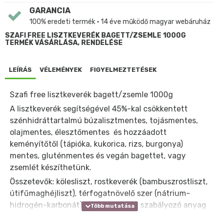
GARANCIA
100% eredeti termék • 14 éve működő magyar webáruház
SZAFI FREE LISZTKEVERÉK BAGETT/ZSEMLE 1000G
TERMÉK VÁSÁRLÁSA, RENDELÉSE
LEÍRÁS
VÉLEMÉNYEK
FIGYELMEZTETÉSEK
Szafi free lisztkeverék bagett/zsemle 1000g
A lisztkeverék segítségével 45%-kal csökkentett
szénhidráttartalmú búzalisztmentes, tojásmentes,
olajmentes, élesztőmentes és hozzáadott
keményítőtől (tápióka, kukorica, rizs, burgonya)
mentes, gluténmentes és vegán bagettet, vagy
zsemlét készíthetünk.
Összetevők: kölesliszt, rostkeverék (bambuszrostliszt,
útifűmaghéjliszt), térfogatnövelő szer (nátrium-
hidrogén-karbonát), savanyúságot szabályozó anyag
(citromsav).