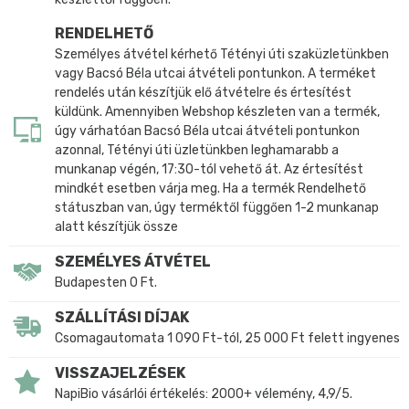
RENDELHETŐ
Személyes átvétel kérhető Tétényi úti szaküzletünkben
vagy Bacsó Béla utcai átvételi pontunkon. A terméket
rendelés után készítjük elő átvételre és értesítést
küldünk. Amennyiben Webshop készleten van a termék,
úgy várhatóan Bacsó Béla utcai átvételi pontunkon
azonnal, Tétényi úti üzletünkben leghamarabb a
munkanap végén, 17:30-tól vehető át. Az értesítést
mindkét esetben várja meg. Ha a termék Rendelhető
státuszban van, úgy terméktől függően 1-2 munkanap
alatt készítjük össze
SZEMÉLYES ÁTVÉTEL
Budapesten 0 Ft.
SZÁLLÍTÁSI DÍJAK
Csomagautomata 1 090 Ft-tól, 25 000 Ft felett ingyenes
VISSZAJELZÉSEK
NapiBio vásárlói értékelés: 2000+ vélemény, 4,9/5.