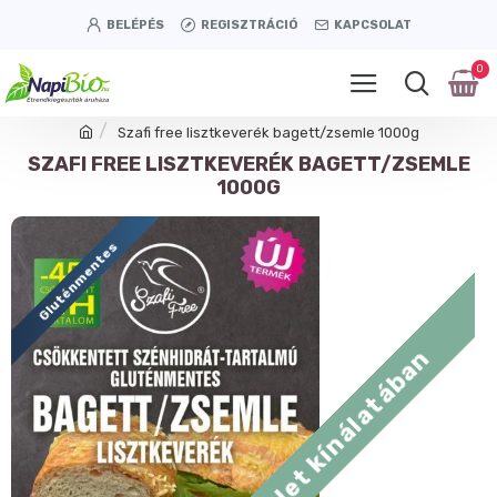
BELÉPÉS
REGISZTRÁCIÓ
KAPCSOLAT
0
Szafi free lisztkeverék bagett/zsemle 1000g
SZAFI FREE LISZTKEVERÉK BAGETT/ZSEMLE
1000G
Gluténmentes
Tétényi úti üzlet kínálatában