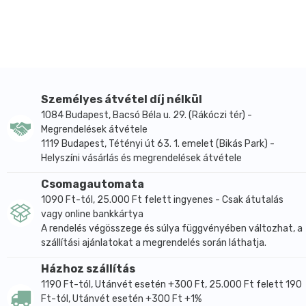
Felhasználási javaslat – Bagett, zsemle készítése:
Hozzávalók:
125g Szafi Free csökkentett szénhidrát-tartalmú
gluténmentes bagett/zsemle lisztkeverék
2g só
Személyes átvétel díj nélkül
10g frissen facsart citromlé
1084 Budapest, Bacsó Béla u. 29. (Rákóczi tér) -
185g víz
Megrendelések átvétele
Elkészítés:
1119 Budapest, Tétényi út 63. 1. emelet (Bikás Park) -
Gyúrjuk össze alaposan a hozzávalókat, majd
Helyszíni vásárlás és megrendelések átvétele
formázzunk belőle 2 db bagettet, vagy zsemlét, éles
Csomagautomata
késsel vágjuk be néhány helyen a tetejüket.
1090 Ft-tól, 25.000 Ft felett ingyenes - Csak átutalás
Előmelegített sütőben 190 fokon süssük 45-48
vagy online bankkártya
percig.
A rendelés végösszege és súlya függvényében változhat, a
szállítási ajánlatokat a megrendelés során láthatja.
Tipp: A tetejét kenjük le vízzel kikevert Szafi Free
ketchuppal, hogy szebb legyen a színe, erre
Házhoz szállítás
szórhatunk magokat, vagy reszelt növényi
1190 Ft-tól, Utánvét esetén +300 Ft, 25.000 Ft felett 190
sajthelyettesítőt.
Ft-tól, Utánvét esetén +300 Ft +1%