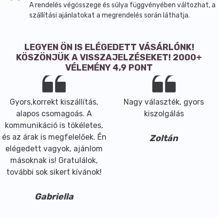
Átlagos tápérték
100g lisztkeverékben
1 db.
A rendelés végösszege és súlya függvényében változhat, a
szállítási ajánlatokat a megrendelés során láthatja.
bagettben* (125 gramm)
Energia:
1435 kJ / 342 kcal
886 kJ / 211 kcal
Zsír:
3,3 g
2 g
LEGYEN ÖN IS ELÉGEDETT VÁSÁRLÓNK!
– amelyből telített zsírsavak:
0,6 g
0,4 g
KÖSZÖNJÜK A VISSZAJELZÉSEKET! 2000+
Szénhidrát:
55,6 g
34,3 g
VÉLEMÉNY 4,9 PONT
– amelyből cukrok:
0 g
0,1 g
Rost:
28,1 g
17,2 g
Fehérje:
8,5 g
5,2 g
Gyors,korrekt kiszállítás,
Nagy választék, gyors
Só:
0,01 g
0,8 g
alapos csomagoás. A
kiszolgálás
kommunikáció is tökéletes,
és az árak is megfelelőek. Én
Zoltán
A lisztkeverék segítségével 45%-kal csökkentett
elégedett vagyok, ajánlom
szénhidráttartalmú búzalisztmentes, tojásmentes,
másoknak is! Gratulálok,
olajmentes, élesztőmentes és hozzáadott
további sok sikert kívánok!
keményítőtől (tápióka, kukorica, rizs, burgonya)
mentes, gluténmentes és vegán bagettet, vagy
Gabriella
zsemlét készíthetünk.