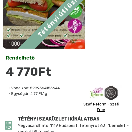
Rendelhető
4 770Ft
Vonalkód:
5999564155644
Egységár:
4.77 Ft/ g
Szafi Reform - Szafi
Free
TÉTÉNYI SZAKÜZLETI KÍNÁLATBAN
Megvásárolható: 1119 Budapest, Tétényi út 63., 1. emelet –
készlettől függően.