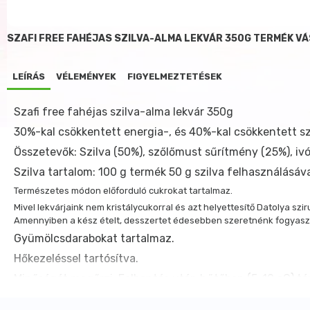
SZAFI FREE FAHÉJAS SZILVA-ALMA LEKVÁR 350G TERMÉK V
LEÍRÁS
VÉLEMÉNYEK
FIGYELMEZTETÉSEK
Szafi free fahéjas szilva-alma lekvár 350g
30%-kal csökkentett energia-, és 40%-kal csökkentett sz
Összetevők: Szilva (50%), szőlőmust sűrítmény (25%), ivóv
Szilva tartalom: 100 g termék 50 g szilva felhasználásáva
Természetes módon előforduló cukrokat tartalmaz.
Mivel lekvárjaink nem kristálycukorral és azt helyettesítő Datolya s
Amennyiben a kész ételt, desszertet édesebben szeretnénk fogyasztani
Gyümölcsdarabokat tartalmaz.
Hőkezeléssel tartósítva.
Minőségét megőrzi: Felbontás után hűtőben (5-10 oC) tá
Tárolási feltételek: Száraz, hűvös, napfénytől védett he