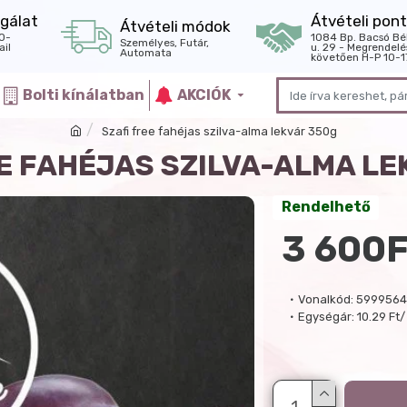
gálat
Átvételi pont
Átvételi módok
0-
1084 Bp. Bacsó Bé
Személyes, Futár,
il
u. 29 - Megrendelé
Automata
követően H-P 10-1
Bolti kínálatban
AKCIÓK
Szafi free fahéjas szilva-alma lekvár 350g
E FAHÉJAS SZILVA-ALMA L
Rendelhető
3 600F
Vonalkód:
5999564
Egységár:
10.29 Ft/