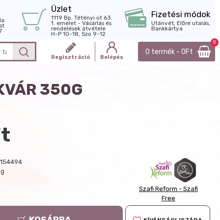
Üzlet
Fizetési módok
1119 Bp. Tétényi út 63.
la
1. emelet - Vásárlás és
Utánvét, Előre utalás,
st
rendelések átvétele
Bankkártya
7
H-P 10-18, Szo 9-12
0
0 termék - 0Ft
Regisztráció
Belépés
EKVÁR 350G
t
154494
 g
Szafi Reform - Szafi
Free
KOSÁRBA