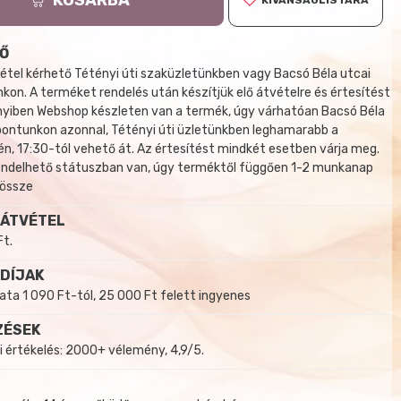
KÍVÁNSÁGLISTÁRA
Ő
tel kérhető Tétényi úti szaküzletünkben vagy Bacsó Béla utcai
kon. A terméket rendelés után készítjük elő átvételre és értesítést
yiben Webshop készleten van a termék, úgy várhatóan Bacsó Béla
 pontunkon azonnal, Tétényi úti üzletünkben leghamarabb a
, 17:30-tól vehető át. Az értesítést mindkét esetben várja meg.
endelhető státuszban van, úgy terméktől függően 1-2 munkanap
 össze
 ÁTVÉTEL
Ft.
 DÍJAK
a 1 090 Ft-tól, 25 000 Ft felett ingyenes
ZÉSEK
i értékelés: 2000+ vélemény, 4,9/5.