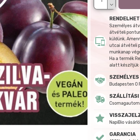
RENDELHET
Személyes átvé
átvételi pontun
küldünk. Amenn
utcai átvételi
munkanap végén
Ha a termék R
alatt készítjük
SZEMÉLYES
Budapesten 0 
SZÁLLÍTÁSI
Csomagautomat
VISSZAJEL
NapiBio vásárló
GARANCIA