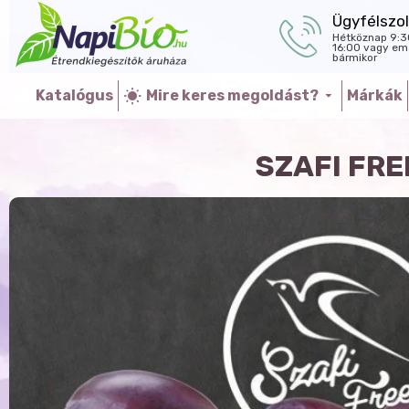
Ügyfélszol
Hétköznap 9:3
16:00 vagy ema
bármikor
Katalógus
Mire keres megoldást?
Márkák
SZAFI FRE