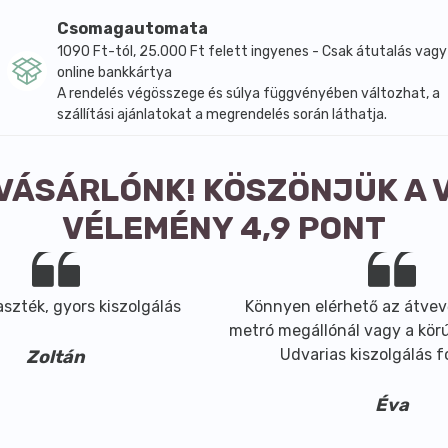
Csomagautomata
1090 Ft-tól, 25.000 Ft felett ingyenes - Csak átutalás vagy
online bankkártya
A rendelés végösszege és súlya függvényében változhat, a
szállítási ajánlatokat a megrendelés során láthatja.
 VÁSÁRLÓNK! KÖSZÖNJÜK A 
VÉLEMÉNY 4,9 PONT
szték, gyors kiszolgálás
Könnyen elérhető az átvev
metró megállónál vagy a körút
Udvarias kiszolgálás 
Zoltán
Éva