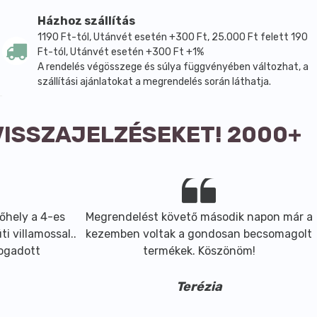
Házhoz szállítás
1190 Ft-tól, Utánvét esetén +300 Ft, 25.000 Ft felett 190
Ft-tól, Utánvét esetén +300 Ft +1%
A rendelés végösszege és súlya függvényében változhat, a
szállítási ajánlatokat a megrendelés során láthatja.
VISSZAJELZÉSEKET! 2000+
őhely a 4-es
Megrendelést követő második napon már a
i villamossal..
kezemben voltak a gondosan becsomagolt
fogadott
termékek. Köszönöm!
Terézia