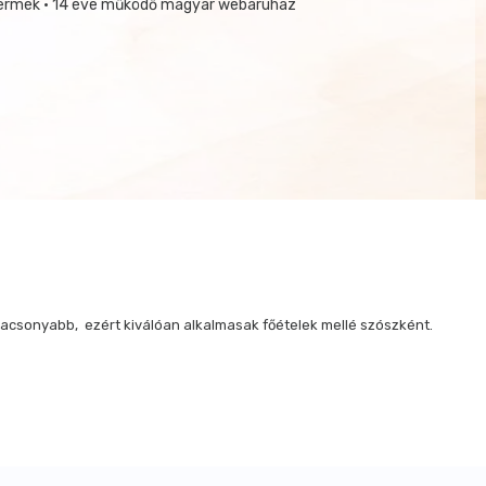
termék • 14 éve működő magyar webáruház
alacsonyabb, ezért kiválóan alkalmasak főételek mellé szószként.
napig fogyasztható.