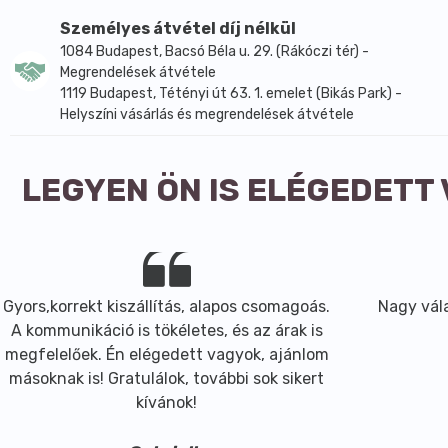
Átlagos tápérték 100 g termékben:
Személyes átvétel díj nélkül
energia:
456 kJ
108 kcal
1084 Budapest, Bacsó Béla u. 29. (Rákóczi tér) -
zsír:
0,55 g
Megrendelések átvétele
amelyből telített zsírsavak: 0 g
1119 Budapest, Tétényi út 63. 1. emelet (Bikás Park) -
szénhidrát:
23,5 g
Helyszíni vásárlás és megrendelések átvétele
amelyből cukrok: 20 g
rost
: 
1,55 g
fehérje:
LEGYEN ÖN IS ELÉGEDETT
1,4 g
só:
< 0,01 g
Gyors,korrekt kiszállítás, alapos csomagoás.
Nagy vála
A kommunikáció is tökéletes, és az árak is
megfelelőek. Én elégedett vagyok, ajánlom
másoknak is! Gratulálok, további sok sikert
kívánok!