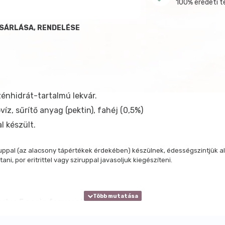
100% eredeti 
ÁSÁRLÁSA, RENDELÉSE
énhidrát-tartalmú lekvár.
íz, sűrítő anyag (pektin), fahéj (0,5%)
l készült.
ziruppal (az alacsony tápértékek érdekében) készülnek, édességszintjük 
, por eritrittel vagy sziruppal javasoljuk kiegészíteni.
rolva 5 napig fogyasztható.
lyen tárolandó. Felbontás után hűtőben (5-10 oC) tárolva 5 