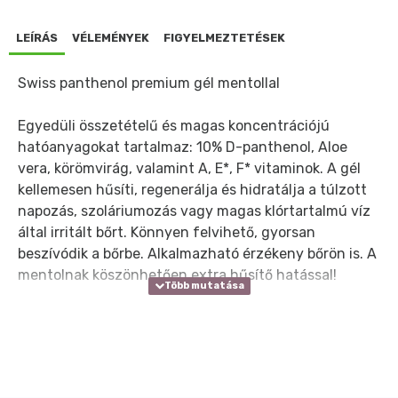
LEÍRÁS
VÉLEMÉNYEK
FIGYELMEZTETÉSEK
Swiss panthenol premium gél mentollal
Egyedüli összetételű és magas koncentrációjú
hatóanyagokat tartalmaz: 10% D-panthenol, Aloe
vera, körömvirág, valamint A, E*, F* vitaminok. A gél
kellemesen hűsíti, regenerálja és hidratálja a túlzott
napozás, szoláriumozás vagy magas klórtartalmú víz
által irritált bőrt. Könnyen felvihető, gyorsan
beszívódik a bőrbe. Alkalmazható érzékeny bőrön is. A
mentolnak köszönhetően extra hűsítő hatással!