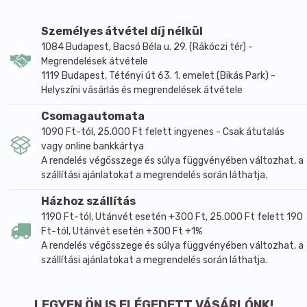
Személyes átvétel díj nélkül
1084 Budapest, Bacsó Béla u. 29. (Rákóczi tér) -
Megrendelések átvétele
1119 Budapest, Tétényi út 63. 1. emelet (Bikás Park) -
Helyszíni vásárlás és megrendelések átvétele
Csomagautomata
1090 Ft-tól, 25.000 Ft felett ingyenes - Csak átutalás
vagy online bankkártya
A rendelés végösszege és súlya függvényében változhat, a
szállítási ajánlatokat a megrendelés során láthatja.
Házhoz szállítás
1190 Ft-tól, Utánvét esetén +300 Ft, 25.000 Ft felett 190
Ft-tól, Utánvét esetén +300 Ft +1%
A rendelés végösszege és súlya függvényében változhat, a
szállítási ajánlatokat a megrendelés során láthatja.
LEGYEN ÖN IS ELÉGEDETT VÁSÁRLÓNK!