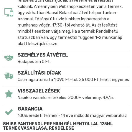
rendelés után készítjük elő átvételre és értesítést
küldünk. Amennyiben Webshop készleten van a termék,
úgy várhatóan Bacsó Béla utcai átvételi pontunkon
azonnal, Tétényi úti üzletünkben leghamarabb a
munkanap végén, 17:30-tól vehető át. Az értesítést
mindkét esetben várja meg. Ha a termék Rendelhető
státuszban van, úgy terméktől függően 1-2 munkanap
alatt készítjük össze
SZEMÉLYES ÁTVÉTEL
Budapesten 0 Ft.
SZÁLLÍTÁSI DÍJAK
Csomagautomata 1 090 Ft-tól, 25 000 Ft felett ingyenes
VISSZAJELZÉSEK
NapiBio vásárlói értékelés: 2000+ vélemény, 4,9/5.
GARANCIA
100% eredeti termék • 14 éve működő magyar webáruház
SWISS PANTHENOL PREMIUM GÉL MENTOLLAL 125ML
TERMÉK VÁSÁRLÁSA, RENDELÉSE