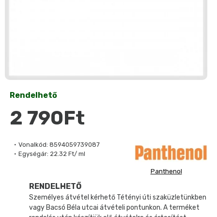
Rendelhető
2 790Ft
Vonalkód:
8594059739087
Egységár:
22.32 Ft/ ml
Panthenol
RENDELHETŐ
Személyes átvétel kérhető Tétényi úti szaküzletünkben
vagy Bacsó Béla utcai átvételi pontunkon. A terméket