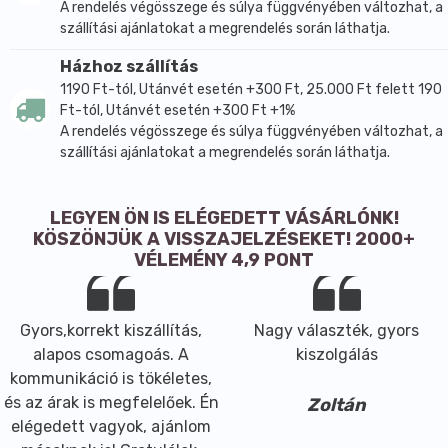
A rendelés végösszege és súlya függvényében változhat, a
szállítási ajánlatokat a megrendelés során láthatja.
Házhoz szállítás
1190 Ft-tól, Utánvét esetén +300 Ft, 25.000 Ft felett 190
Ft-tól, Utánvét esetén +300 Ft +1%
A rendelés végösszege és súlya függvényében változhat, a
szállítási ajánlatokat a megrendelés során láthatja.
LEGYEN ÖN IS ELÉGEDETT VÁSÁRLÓNK!
KÖSZÖNJÜK A VISSZAJELZÉSEKET! 2000+
VÉLEMÉNY 4,9 PONT
Gyors,korrekt kiszállítás,
Nagy választék, gyors
alapos csomagoás. A
kiszolgálás
kommunikáció is tökéletes,
és az árak is megfelelőek. Én
Zoltán
elégedett vagyok, ajánlom