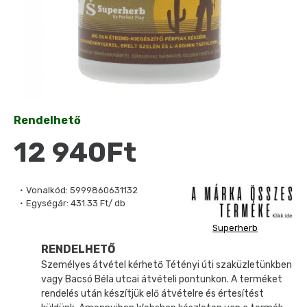
Rendelhető
12 940Ft
Vonalkód:
5999860631132
Egységár:
431.33 Ft/ db
Superherb
RENDELHETŐ
Személyes átvétel kérhető Tétényi úti szaküzletünkben
vagy Bacsó Béla utcai átvételi pontunkon. A terméket
rendelés után készítjük elő átvételre és értesítést