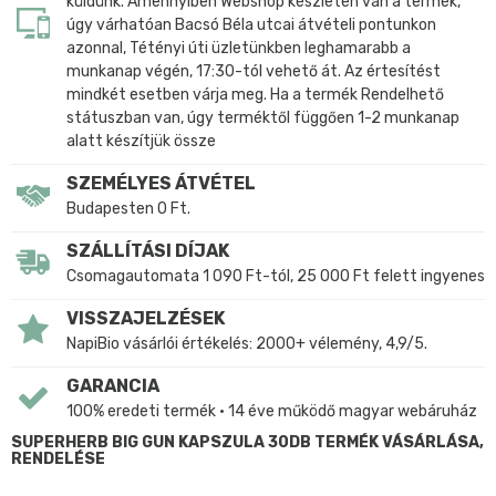
küldünk. Amennyiben Webshop készleten van a termék,
úgy várhatóan Bacsó Béla utcai átvételi pontunkon
azonnal, Tétényi úti üzletünkben leghamarabb a
munkanap végén, 17:30-tól vehető át. Az értesítést
mindkét esetben várja meg. Ha a termék Rendelhető
státuszban van, úgy terméktől függően 1-2 munkanap
alatt készítjük össze
SZEMÉLYES ÁTVÉTEL
Budapesten 0 Ft.
SZÁLLÍTÁSI DÍJAK
Csomagautomata 1 090 Ft-tól, 25 000 Ft felett ingyenes
VISSZAJELZÉSEK
NapiBio vásárlói értékelés: 2000+ vélemény, 4,9/5.
GARANCIA
100% eredeti termék • 14 éve működő magyar webáruház
SUPERHERB BIG GUN KAPSZULA 30DB TERMÉK VÁSÁRLÁSA,
RENDELÉSE