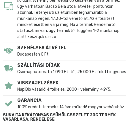
küldünk. Amennyiben Webshop készleten van a termék,
úgy várhatóan Bacsó Béla utcai átvételi pontunkon
azonnal, Tétényi úti üzletünkben leghamarabb a
munkanap végén, 17:30-tól vehető át. Az értesítést
mindkét esetben várja meg. Ha a termék Rendelhető
státuszban van, úgy terméktől függően 1-2 munkanap
alatt készítjük össze
SZEMÉLYES ÁTVÉTEL
Budapesten 0 Ft.
SZÁLLÍTÁSI DÍJAK
Csomagautomata 1 090 Ft-tól, 25 000 Ft felett ingyenes
VISSZAJELZÉSEK
NapiBio vásárlói értékelés: 2000+ vélemény, 4,9/5.
GARANCIA
100% eredeti termék • 14 éve működő magyar webáruház
SUNVITA KÉKÁFONYÁS GYÜMÖLCSSZELET 20G TERMÉK
VÁSÁRLÁSA, RENDELÉSE