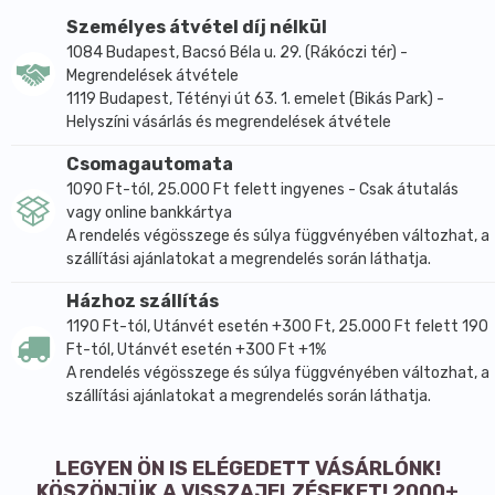
bárkinek, aki egészségtudatos snacket kíván két
Személyes átvétel díj nélkül
főétkezés között. Gyümölcsszeleteink természetes
1084 Budapest, Bacsó Béla u. 29. (Rákóczi tér) -
energiaforrások, melyek fogyasztása mindenkit jó
Megrendelések átvétele
érzéssel tölt el.
1119 Budapest, Tétényi út 63. 1. emelet (Bikás Park) -
Helyszíni vásárlás és megrendelések átvétele
Nem tartalmaz hozzáadott cukrot, mesterséges
aromát, édesítőszert vagy színezéket.
Csomagautomata
Egészséges, jó ár/érték arányú gyümölcsszelet.
1090 Ft-tól, 25.000 Ft felett ingyenes - Csak átutalás
vagy online bankkártya
Magas, 95% gyümölcstartalom.
A rendelés végösszege és súlya függvényében változhat, a
Vegán.
szállítási ajánlatokat a megrendelés során láthatja.
Összetevők: datolya paszta, aszalt szilva
Házhoz szállítás
(tartósítószer: kálium-szorbát), növényi zsír
1190 Ft-tól, Utánvét esetén +300 Ft, 25.000 Ft felett 190
(pálmazsír), füge paszta, almatöret, aszalt
Ft-tól, Utánvét esetén +300 Ft +1%
sárgabarack (tartósítószer: kén-dioxid), liofilizált eper
A rendelés végösszege és súlya függvényében változhat, a
por 1%, citrom sűrítmény, céklapor, természetes
szállítási ajánlatokat a megrendelés során láthatja.
aroma.
Átlagos tápérték 100 g termékben:
LEGYEN ÖN IS ELÉGEDETT VÁSÁRLÓNK!
Energia: 1423kJ/339kcal
KÖSZÖNJÜK A VISSZAJELZÉSEKET! 2000+