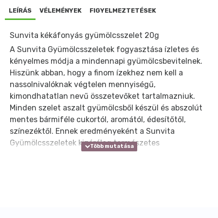
LEÍRÁS
VÉLEMÉNYEK
FIGYELMEZTETÉSEK
Sunvita kékáfonyás gyümölcsszelet 20g
A Sunvita Gyümölcsszeletek fogyasztása ízletes és
kényelmes módja a mindennapi gyümölcsbevitelnek.
Hiszünk abban, hogy a finom ízekhez nem kell a
nassolnivalóknak végtelen mennyiségű,
kimondhatatlan nevű összetevőket tartalmazniuk.
Minden szelet aszalt gyümölcsből készül és abszolút
mentes bármiféle cukortól, aromától, édesítőtől,
színezéktől. Ennek eredményeként a Sunvita
Gyümölcsszeletek kizárólag természetes
alapanyagokat tartalmaznak és vegánok.
Családoknak, akik az iskolából éppen a futball edzésre
sietnek, diákoknak, akiknek néhány egészséges
falatra van szükségük, sportolóknak egy kis extra
energiáért, vagy utazóknak, akik unják az
egészségtelen reptéri édességet, de valójában