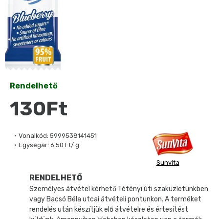
Rendelhető
130Ft
Vonalkód:
5999538141451
Egységár:
6.50 Ft/ g
Sunvita
RENDELHETŐ
Személyes átvétel kérhető Tétényi úti szaküzletünkben
vagy Bacsó Béla utcai átvételi pontunkon. A terméket
rendelés után készítjük elő átvételre és értesítést