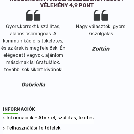
VÉLEMÉNY 4,9 PONT
Zsír: 5,5g amelyből telített zsírsav: 2,7g;
Szénhidrát: 65g amelyből cukor:57g
Rost: 8,3g
Gyors,korrekt kiszállítás,
Nagy választék, gyors
Fehérje: 2,8g
alapos csomagoás. A
kiszolgálás
Száraz és hűvős helyen tárolandó.
kommunikáció is tökéletes,
és az árak is megfelelőek. Én
Zoltán
elégedett vagyok, ajánlom
másoknak is! Gratulálok,
további sok sikert kívánok!
Gabriella
INFORMÁCIÓK
Információk - Átvétel, szállítás, fizetés
Felhasználási feltételek