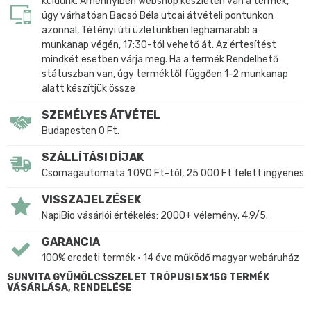
küldünk. Amennyiben Webshop készleten van a termék,
úgy várhatóan Bacsó Béla utcai átvételi pontunkon
azonnal, Tétényi úti üzletünkben leghamarabb a
munkanap végén, 17:30-tól vehető át. Az értesítést
mindkét esetben várja meg. Ha a termék Rendelhető
státuszban van, úgy terméktől függően 1-2 munkanap
alatt készítjük össze
SZEMÉLYES ÁTVÉTEL
Budapesten 0 Ft.
SZÁLLÍTÁSI DÍJAK
Csomagautomata 1 090 Ft-tól, 25 000 Ft felett ingyenes
VISSZAJELZÉSEK
NapiBio vásárlói értékelés: 2000+ vélemény, 4,9/5.
GARANCIA
100% eredeti termék • 14 éve működő magyar webáruház
SUNVITA GYÜMÖLCSSZELET TRÓPUSI 5X15G TERMÉK
VÁSÁRLÁSA, RENDELÉSE