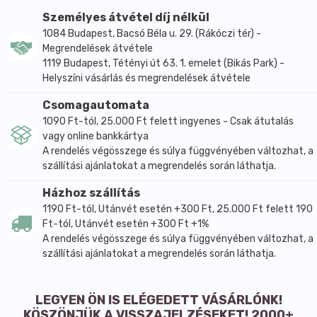
bárkinek, aki egészségtudatos snacket kíván két
Személyes átvétel díj nélkül
főétkezés között. Gyümölcsszeleteink természetes
1084 Budapest, Bacsó Béla u. 29. (Rákóczi tér) -
energiaforrások, melyek fogyasztása mindenkit jó
Megrendelések átvétele
érzéssel tölt el.
1119 Budapest, Tétényi út 63. 1. emelet (Bikás Park) -
Helyszíni vásárlás és megrendelések átvétele
Nem tartalmaz hozzáadott cukrot, mesterséges
aromát, édesítőszert vagy színezéket.
Csomagautomata
100% gyümölcstartalom.
1090 Ft-tól, 25.000 Ft felett ingyenes - Csak átutalás
vagy online bankkártya
Vegán.
A rendelés végösszege és súlya függvényében változhat, a
Összetevők: Datolyapaszta 50,6%, aszalt körte 20%
szállítási ajánlatokat a megrendelés során láthatja.
(tartósítószer: kén-dioxid), aszalt szilva 15%
Házhoz szállítás
(tartósítószer: kálium-szorbát), almatöret 6%,
1190 Ft-tól, Utánvét esetén +300 Ft, 25.000 Ft felett 190
mazsola 5%, banánpor (liofilezett) 1%, mangópor 1%
Ft-tól, Utánvét esetén +300 Ft +1%
(mangó, kukoricakeményítő), citrom sűrítmény 0,82%,
A rendelés végösszege és súlya függvényében változhat, a
növényi zsír (pálmazsír) 0,4%, természetes aroma
szállítási ajánlatokat a megrendelés során láthatja.
0,18%.
Energia: 1110kJ/265 kcal
LEGYEN ÖN IS ELÉGEDETT VÁSÁRLÓNK!
Zsír: 0,7g
KÖSZÖNJÜK A VISSZAJELZÉSEKET! 2000+