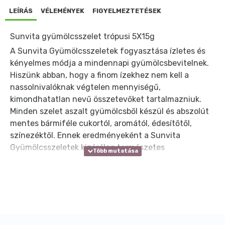
LEÍRÁS
VÉLEMÉNYEK
FIGYELMEZTETÉSEK
Sunvita gyümölcsszelet trópusi 5X15g
A Sunvita Gyümölcsszeletek fogyasztása ízletes és
kényelmes módja a mindennapi gyümölcsbevitelnek.
Hiszünk abban, hogy a finom ízekhez nem kell a
nassolnivalóknak végtelen mennyiségű,
kimondhatatlan nevű összetevőket tartalmazniuk.
Minden szelet aszalt gyümölcsből készül és abszolút
mentes bármiféle cukortól, aromától, édesítőtől,
színezéktől. Ennek eredményeként a Sunvita
Gyümölcsszeletek kizárólag természetes
alapanyagokat tartalmaznak és vegánok.
Családoknak, akik az iskolából éppen a futball edzésre
sietnek, diákoknak, akiknek néhány egészséges
falatra van szükségük, sportolóknak egy kis extra
energiáért, vagy utazóknak, akik unják az
egészségtelen reptéri édességet, de valójában