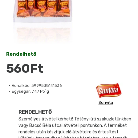
Rendelhető
560Ft
Vonalkód:
5999538141536
Egységár:
7.47 Ft/ g
Sunvita
RENDELHETŐ
Személyes átvétel kérhető Tétényi úti szaküzletünkben
vagy Bacsó Béla utcai átvételi pontunkon. A terméket
rendelés után készítjük elő átvételre és értesítést