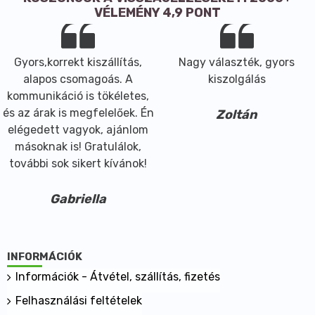
Ebből telített zsírsav: 0,2 g
VÉLEMÉNY 4,9 PONT
Szénhidrát: 68g
Ebből cukor: 59g
Gyors,korrekt kiszállítás,
Nagy választék, gyors
Rost: 7,5 g
alapos csomagoás. A
kiszolgálás
Fehérje: 2.3g
kommunikáció is tökéletes,
Só: 0.01g
és az árak is megfelelőek. Én
Zoltán
elégedett vagyok, ajánlom
Száraz és hűvős helyen tárolandó.
másoknak is! Gratulálok,
további sok sikert kívánok!
Gabriella
INFORMÁCIÓK
Információk - Átvétel, szállítás, fizetés
Felhasználási feltételek