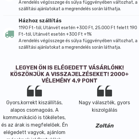
A rendelés végösszege és súlya függvényében változhat, a
szállítási ajánlatokat a megrendelés során láthatja.
Házhoz szállítás
1190 Ft-tól, Utánvét esetén +300 Ft, 25.000 Ft felett 190
Ft-tól, Utánvét esetén +300 Ft +1%
A rendelés végösszege és súlya függvényében változhat, a
szállítási ajánlatokat a megrendelés során láthatja.
LEGYEN ÖN IS ELÉGEDETT VÁSÁRLÓNK!
KÖSZÖNJÜK A VISSZAJELZÉSEKET! 2000+
VÉLEMÉNY 4,9 PONT
Gyors,korrekt kiszállítás,
Nagy választék, gyors
alapos csomagoás. A
kiszolgálás
kommunikáció is tökéletes,
és az árak is megfelelőek. Én
Zoltán
elégedett vagyok, ajánlom