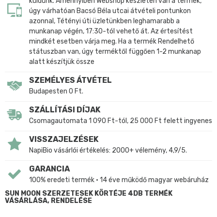
küldünk. Amennyiben Webshop készleten van a termék,
úgy várhatóan Bacsó Béla utcai átvételi pontunkon
azonnal, Tétényi úti üzletünkben leghamarabb a
munkanap végén, 17:30-tól vehető át. Az értesítést
mindkét esetben várja meg. Ha a termék Rendelhető
státuszban van, úgy terméktől függően 1-2 munkanap
alatt készítjük össze
SZEMÉLYES ÁTVÉTEL
Budapesten 0 Ft.
SZÁLLÍTÁSI DÍJAK
Csomagautomata 1 090 Ft-tól, 25 000 Ft felett ingyenes
VISSZAJELZÉSEK
NapiBio vásárlói értékelés: 2000+ vélemény, 4,9/5.
GARANCIA
100% eredeti termék • 14 éve működő magyar webáruház
SUN MOON SZERZETESEK KÖRTÉJE 4DB TERMÉK
VÁSÁRLÁSA, RENDELÉSE