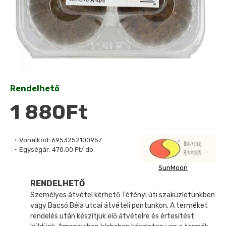
Rendelhető
1 880Ft
Vonalkód:
6953252100957
Egységár:
470.00 Ft/ db
SunMoon
RENDELHETŐ
Személyes átvétel kérhető Tétényi úti szaküzletünkben
vagy Bacsó Béla utcai átvételi pontunkon. A terméket
rendelés után készítjük elő átvételre és értesítést