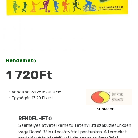
Rendelhető
1 720Ft
Vonalkód:
6928157000718
Egységár:
17.20 Ft/ ml
SunMoon
RENDELHETŐ
Személyes átvétel kérhető Tétényi úti szaküzletünkben
vagy Bacsó Béla utcai átvételi pontunkon. A terméket