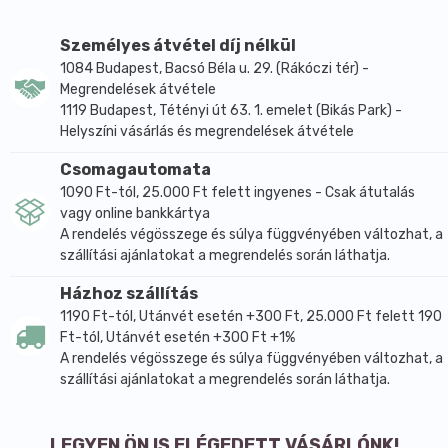
Személyes átvétel díj nélkül
1084 Budapest, Bacsó Béla u. 29. (Rákóczi tér) -
Megrendelések átvétele
1119 Budapest, Tétényi út 63. 1. emelet (Bikás Park) -
Helyszíni vásárlás és megrendelések átvétele
Csomagautomata
1090 Ft-tól, 25.000 Ft felett ingyenes - Csak átutalás
vagy online bankkártya
A rendelés végösszege és súlya függvényében változhat, a
szállítási ajánlatokat a megrendelés során láthatja.
Házhoz szállítás
1190 Ft-tól, Utánvét esetén +300 Ft, 25.000 Ft felett 190
Ft-tól, Utánvét esetén +300 Ft +1%
A rendelés végösszege és súlya függvényében változhat, a
szállítási ajánlatokat a megrendelés során láthatja.
LEGYEN ÖN IS ELÉGEDETT VÁSÁRLÓNK!