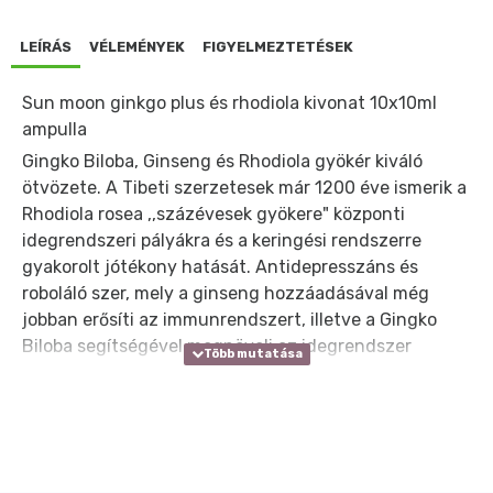
LEÍRÁS
VÉLEMÉNYEK
FIGYELMEZTETÉSEK
Sun moon ginkgo plus és rhodiola kivonat 10x10ml
ampulla
Gingko Biloba, Ginseng és Rhodiola gyökér kiváló
ötvözete. A Tibeti szerzetesek már 1200 éve ismerik a
Rhodiola rosea ,,százévesek gyökere" központi
idegrendszeri pályákra és a keringési rendszerre
gyakorolt jótékony hatását. Antidepresszáns és
roboláló szer, mely a ginseng hozzáadásával még
jobban erősíti az immunrendszert, illetve a Gingko
Biloba segítségével megnöveli az idegrendszer
stressz tűrő képességét. Stressz- és depresszió
ellenes hatású, hozzásegít az életminőség
javításához. Termékcsalád Sun Moon