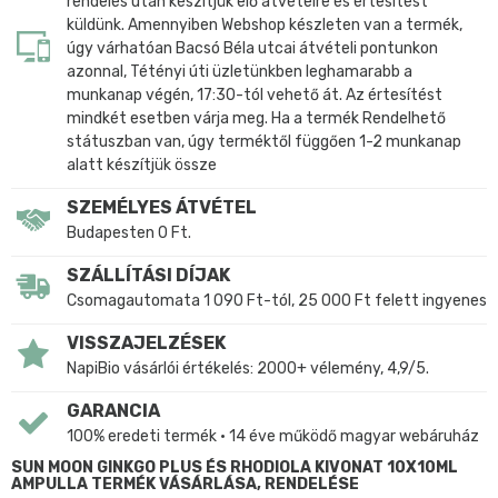
rendelés után készítjük elő átvételre és értesítést
küldünk. Amennyiben Webshop készleten van a termék,
úgy várhatóan Bacsó Béla utcai átvételi pontunkon
azonnal, Tétényi úti üzletünkben leghamarabb a
munkanap végén, 17:30-tól vehető át. Az értesítést
mindkét esetben várja meg. Ha a termék Rendelhető
státuszban van, úgy terméktől függően 1-2 munkanap
alatt készítjük össze
SZEMÉLYES ÁTVÉTEL
Budapesten 0 Ft.
SZÁLLÍTÁSI DÍJAK
Csomagautomata 1 090 Ft-tól, 25 000 Ft felett ingyenes
VISSZAJELZÉSEK
NapiBio vásárlói értékelés: 2000+ vélemény, 4,9/5.
GARANCIA
100% eredeti termék • 14 éve működő magyar webáruház
SUN MOON GINKGO PLUS ÉS RHODIOLA KIVONAT 10X10ML
AMPULLA TERMÉK VÁSÁRLÁSA, RENDELÉSE