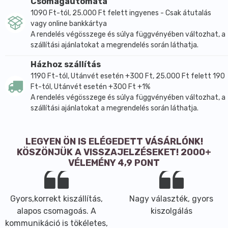
Csomagautomata
1090 Ft-tól, 25.000 Ft felett ingyenes - Csak átutalás
vagy online bankkártya
A rendelés végösszege és súlya függvényében változhat, a
szállítási ajánlatokat a megrendelés során láthatja.
Házhoz szállítás
1190 Ft-tól, Utánvét esetén +300 Ft, 25.000 Ft felett 190
Ft-tól, Utánvét esetén +300 Ft +1%
A rendelés végösszege és súlya függvényében változhat, a
szállítási ajánlatokat a megrendelés során láthatja.
LEGYEN ÖN IS ELÉGEDETT VÁSÁRLÓNK!
KÖSZÖNJÜK A VISSZAJELZÉSEKET! 2000+
VÉLEMÉNY 4,9 PONT
Gyors,korrekt kiszállítás,
Nagy választék, gyors
alapos csomagoás. A
kiszolgálás
kommunikáció is tökéletes,