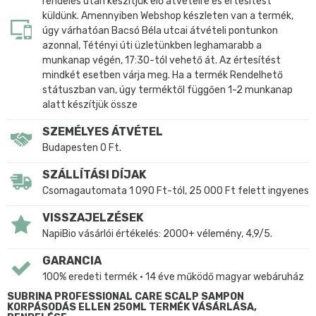
rendelés után készítjük elő átvételre és értesítést
küldünk. Amennyiben Webshop készleten van a termék,
úgy várhatóan Bacsó Béla utcai átvételi pontunkon
azonnal, Tétényi úti üzletünkben leghamarabb a
munkanap végén, 17:30-tól vehető át. Az értesítést
mindkét esetben várja meg. Ha a termék Rendelhető
státuszban van, úgy terméktől függően 1-2 munkanap
alatt készítjük össze
SZEMÉLYES ÁTVÉTEL
Budapesten 0 Ft.
SZÁLLÍTÁSI DÍJAK
Csomagautomata 1 090 Ft-tól, 25 000 Ft felett ingyenes
VISSZAJELZÉSEK
NapiBio vásárlói értékelés: 2000+ vélemény, 4,9/5.
GARANCIA
100% eredeti termék • 14 éve működő magyar webáruház
SUBRINA PROFESSIONAL CARE SCALP SAMPON
KORPÁSODÁS ELLEN 250ML TERMÉK VÁSÁRLÁSA,