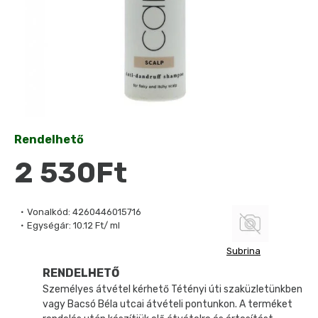
Rendelhető
2 530Ft
Vonalkód:
4260446015716
Egységár:
10.12 Ft/ ml
Subrina
RENDELHETŐ
Személyes átvétel kérhető Tétényi úti szaküzletünkben
vagy Bacsó Béla utcai átvételi pontunkon. A terméket