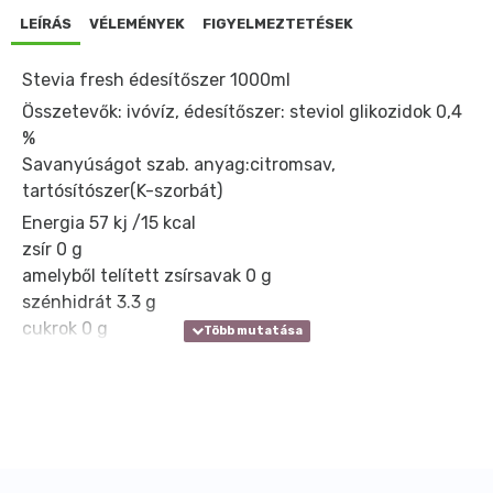
LEÍRÁS
VÉLEMÉNYEK
FIGYELMEZTETÉSEK
Stevia fresh édesítőszer 1000ml
Összetevők: ivóvíz, édesítőszer: steviol glikozidok 0,4
%
Savanyúságot szab. anyag:citromsav,
tartósítószer(K-szorbát)
Energia 57 kj /15 kcal
zsír 0 g
amelyből telített zsírsavak 0 g
szénhidrát 3.3 g
cukrok 0 g
poliolok 0 g
keményítő 0 g
fehérje 0 g
só 0 g