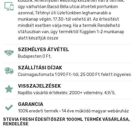
küldünk. Amennyiben Webshop készleten van a termék,
úgy várhatóan Bacsó Béla utcai átvételi pontunkon
azonnal, Tétényi úti üzletünkben leghamarabb a
munkanap végén, 17:30-tól vehető át. Az értesítést
mindkét esetben várja meg. Ha a termék Rendelhető
státuszban van, úgy terméktől függően 1-2 munkanap
alatt készítjük össze
SZEMÉLYES ÁTVÉTEL
Budapesten 0 Ft.
SZÁLLÍTÁSI DÍJAK
Csomagautomata 1 090 Ft-tól, 25 000 Ft felett ingyenes
VISSZAJELZÉSEK
NapiBio vásárlói értékelés: 2000+ vélemény, 4,9/5.
GARANCIA
100% eredeti termék • 14 éve működő magyar webáruház
STEVIA FRESH ÉDESÍTŐSZER 1000ML TERMÉK VÁSÁRLÁSA,
RENDELÉSE