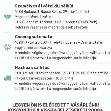
Személyes átvétel díj nélkül
1084 Budapest, Bacsó Béla u. 29. (Rákóczi tér) -
Megrendelések átvétele
1119 Budapest, Tétényi út 63. 1. emelet (Bikás Park) -
Helyszíni vásárlás és megrendelések átvétele
Csomagautomata
1090 Ft-tól, 25.000 Ft felett ingyenes - Csak átutalás
vagy online bankkártya
A rendelés végösszege és súlya függvényében változhat, a
szállítási ajánlatokat a megrendelés során láthatja.
Házhoz szállítás
1190 Ft-tól, Utánvét esetén +300 Ft, 25.000 Ft felett 190
Ft-tól, Utánvét esetén +300 Ft +1%
A rendelés végösszege és súlya függvényében változhat, a
szállítási ajánlatokat a megrendelés során láthatja.
LEGYEN ÖN IS ELÉGEDETT VÁSÁRLÓNK!
KÖSZÖNJÜK A VISSZAJELZÉSEKET! 2000+