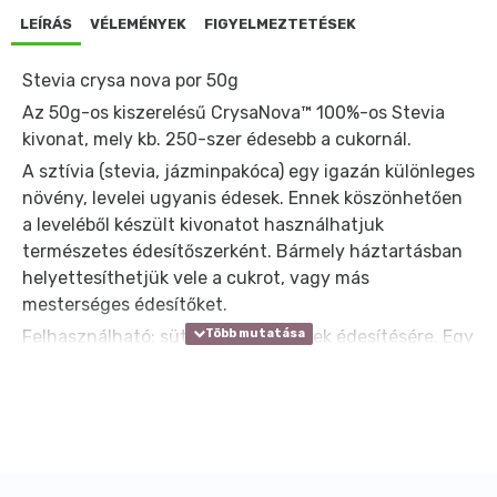
LEÍRÁS
VÉLEMÉNYEK
FIGYELMEZTETÉSEK
Stevia crysa nova por 50g
Az 50g-os kiszerelésű CrysaNova™ 100%-os Stevia
kivonat, mely kb. 250-szer édesebb a cukornál.
A sztívia (stevia, jázminpakóca) egy igazán különleges
növény, levelei ugyanis édesek. Ennek köszönhetően
a leveléből készült kivonatot használhatjuk
természetes édesítőszerként. Bármely háztartásban
helyettesíthetjük vele a cukrot, vagy más
mesterséges édesítőket.
Felhasználható: sütemények, krémek édesítésére. Egy
lapos teáskanál por (kb. 1g mennyiség) kb. 200g (kb. 13
evőkanál) cukor édesítő hatásának felel meg.
Összetevők: édesítőszerek (eritrit, szteviol-
glikozidok).