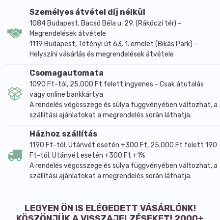
Személyes átvétel díj nélkül
1084 Budapest, Bacsó Béla u. 29. (Rákóczi tér) -
Megrendelések átvétele
1119 Budapest, Tétényi út 63. 1. emelet (Bikás Park) -
Helyszíni vásárlás és megrendelések átvétele
Csomagautomata
1090 Ft-tól, 25.000 Ft felett ingyenes - Csak átutalás
vagy online bankkártya
A rendelés végösszege és súlya függvényében változhat, a
szállítási ajánlatokat a megrendelés során láthatja.
Házhoz szállítás
1190 Ft-tól, Utánvét esetén +300 Ft, 25.000 Ft felett 190
Ft-tól, Utánvét esetén +300 Ft +1%
A rendelés végösszege és súlya függvényében változhat, a
szállítási ajánlatokat a megrendelés során láthatja.
LEGYEN ÖN IS ELÉGEDETT VÁSÁRLÓNK!
KÖSZÖNJÜK A VISSZAJELZÉSEKET! 2000+