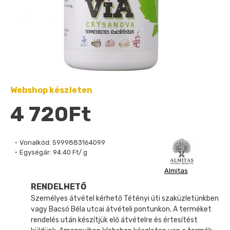
Webshop készleten
4 720Ft
Vonalkód:
5999883164099
Egységár:
94.40 Ft/ g
Almitas
RENDELHETŐ
Személyes átvétel kérhető Tétényi úti szaküzletünkben
vagy Bacsó Béla utcai átvételi pontunkon. A terméket
rendelés után készítjük elő átvételre és értesítést